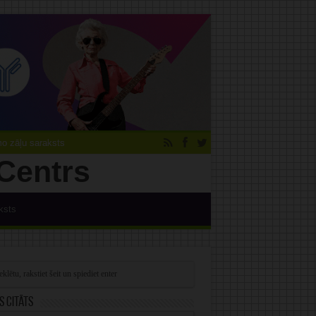
 zāļu saraksts
ksts
s citāts