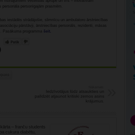
iem risinājumiem veselības aprūpē un trīs – inovatīvām
s personāla personīgajām prasmēm.
lības iestādēs strādājošie, slimnīcu un ambulatoro ārstniecības
, asociāciju pārstāvji, ārstniecības personāls, rezidenti, māsas
enti. Pasākuma programma
šeit.
Patīk
ĢIJAS
Nākamais:
Iedzīvotājus lūdz atsaukties un
palīdzēt atjaunot kritiski zemos asins
krājumus.
kārta – franču students
tipa cukura diabētu,