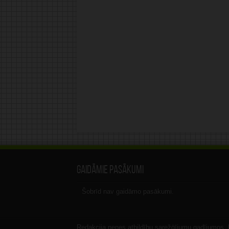
Gaidāmie pasākumi
Šobrīd nav gaidāmo pasākumi.
Redakcija nenes atbildību sarežģījumu gadījumos, ka