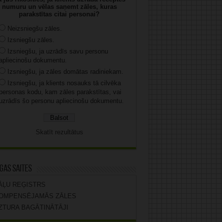
numuru un vēlas saņemt zāles, kuras
parakstītas citai personai?
Neizsniegšu zāles.
Izsniegšu zāles.
Izsniegšu, ja uzrādīs savu personu
apliecinošu dokumentu.
Izsniegšu, ja zāles domātas radiniekam.
Izsniegšu, ja klients nosauks tā cilvēka
personas kodu, kam zāles parakstītas, vai
uzrādīs šo personu apliecinošu dokumentu.
Skatīt rezultātus
gas saites
ĀĻU REĢISTRS
OMPENSĒJAMĀS ZĀLES
ZTURA BAGĀTINĀTĀJI