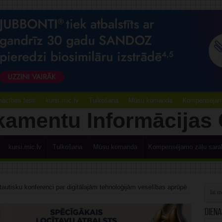
ācības testi
kursi.mic.lv
Tulkošana
Mūsu komanda
Kompensējamo
kursi.mic.lv
Tulkošana
Mūsu komanda
Kompensējamo zāļu sara
autisku konferenci par digitālajām tehnoloģijām veselības aprūpē
Diena