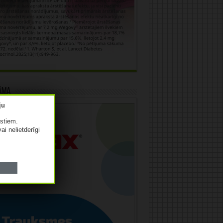
āma
istiem.
vai nelietderīgi