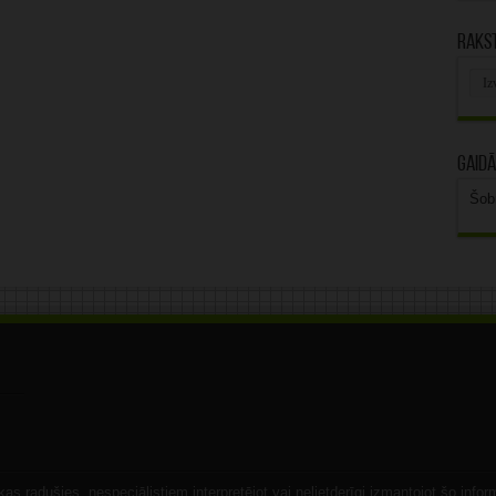
Rakst
Rak
arhī
Gaidā
Šob
s radušies, nespeciālistiem interpretējot vai nelietderīgi izmantojot šo infor