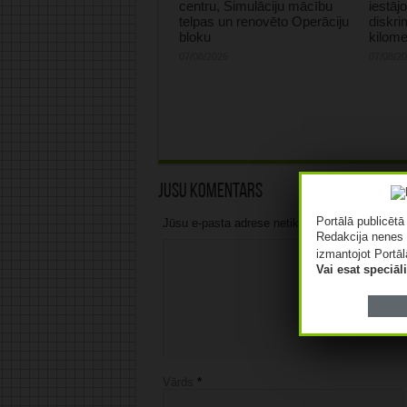
centru, Simulāciju mācību
iestāj
telpas un renovēto Operāciju
diskri
bloku
kilome
07/08/2026
07/08/2
Jūsu komentārs
Portālā publicēt
Jūsu e-pasta adrese netiks publicēta.Atzīmētie 
Redakcija nenes 
izmantojot Portāl
Vai esat speciā
Vārds
*