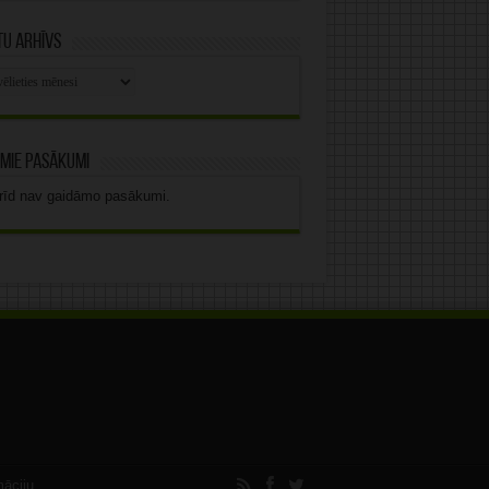
u arhīvs
stu
vs
mie pasākumi
rīd nav gaidāmo pasākumi.
māciju.