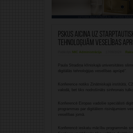
PSKUS aicina uz starptautis
tehnoloģijām veselības apr
Publicējis:
MIC Administrācija
17/09/2024
Raks
Paula Stradiņa klīniskajā universitātes sli
digitālās tehnoloģijas veselības aprūpē”.
Konference notiks Zinātniskajā institūtā, C
valodā, bet tiks nodrošināts sinhronais tulk
Konferencē Eiropas vadošie speciālisti digi
programmas par digitāliem risinājumiem ve
veselības jomā.
Konferencē ieskatu mācību programmās snieg