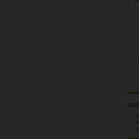
Svarī
Z
K
U