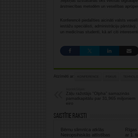
Septiņas uzstāšanās tiks veltītas digitālaj
ārstniecības metodēm un veselības aprūpe
Konferencē piedalīties aicināti valsts vese
iestāžu speciālisti, administrāciju pārstāvji
un medicīnas studenti, kā arī citi interes
Atzīmēti ar:
KONFERENCE
PSKUS
TEHNOLO
Iepriekšējais:
Zāļu ražotājs “Olpha” samazinās
pamatkapitālu par 31,965 miljoniem
eiro
Saistītie raksti
Bērnu slimnīca atklās
Rīgas 
Neiropsihiskās attīstības
ar 1. 