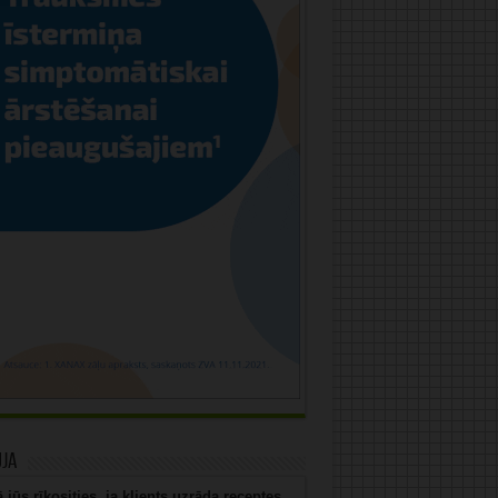
uja
 jūs rīkosities, ja klients uzrāda receptes