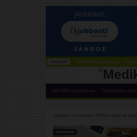
MIC-INFO Likumdošana
Tālākm
07/08/2026
MIC-INFO Likumdošana
Tālākmācības testi
Sākums
»
Interesanti
»
PSKUS aicina uz starpt