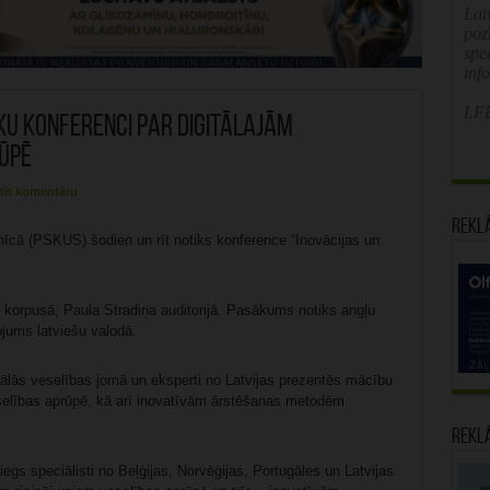
Latv
poz
spe
inf
LFB
ku konferenci par digitālajām
ūpē
tīt komentāru
Rekl
mnīcā (PSKUS) šodien un rīt notiks konference “Inovācijas un
2 korpusā, Paula Stradiņa auditorijā. Pasākums notiks angļu
ojums latviešu valodā.
tālās veselības jomā un eksperti no Latvijas prezentēs mācību
selības aprūpē, kā arī inovatīvām ārstēšanas metodēm
Rekl
s speciālisti no Beļģijas, Norvēģijas, Portugāles un Latvijas.