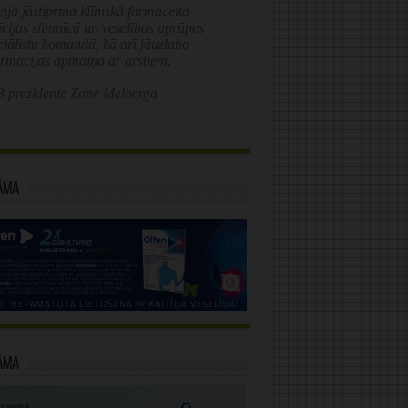
ijā jāstiprina klīniskā farmaceita
īcijas slimnīcā un veselības aprūpes
ciālistu komandā, kā arī jāuzlabo
ormācijas apmaiņa ar ārstiem.
 prezidente Zane Melberga
āma
āma