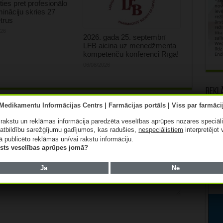
oties pret profesionālo
mināciju skries 27
trus
026
2026. gada 25. septembrī
LFB aicina uz menedžmenta
kompetenču konferenci Rīgā!
06/08/2026
Rekl
ā rakstu un reklāmas informācija paredzēta veselības aprūpes nozares speciāl
lauki ir obligāti
*
atbildību sarežģījumu gadījumos, kas radušies,
nespeciālistiem
interpretējot 
ā publicēto reklāmas un/vai rakstu informāciju.
lists veselības aprūpes jomā?
Jā
Nē