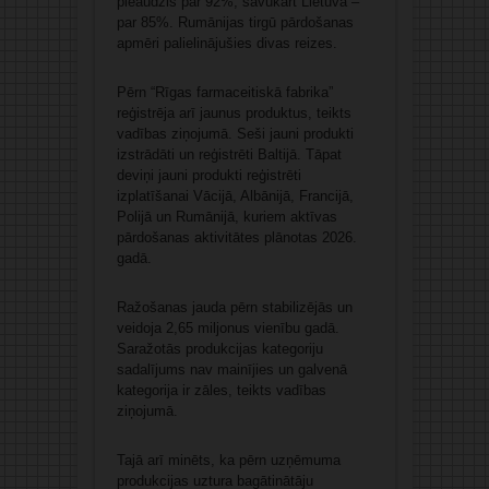
pieaudzis par 92%, savukārt Lietuvā –
par 85%. Rumānijas tirgū pārdošanas
apmēri palielinājušies divas reizes.
Pērn “Rīgas farmaceitiskā fabrika”
reģistrēja arī jaunus produktus, teikts
vadības ziņojumā. Seši jauni produkti
izstrādāti un reģistrēti Baltijā. Tāpat
deviņi jauni produkti reģistrēti
izplatīšanai Vācijā, Albānijā, Francijā,
Polijā un Rumānijā, kuriem aktīvas
pārdošanas aktivitātes plānotas 2026.
gadā.
Ražošanas jauda pērn stabilizējās un
veidoja 2,65 miljonus vienību gadā.
Saražotās produkcijas kategoriju
sadalījums nav mainījies un galvenā
kategorija ir zāles, teikts vadības
ziņojumā.
Tajā arī minēts, ka pērn uzņēmuma
produkcijas uztura bagātinātāju