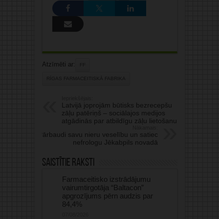
Atzīmēti ar:
FF
RĪGAS FARMACEITISKĀ FABRIKA
Iepriekšējais:
Latvijā joprojām būtisks bezrecepšu
zāļu patēriņš – sociālajos medijos
atgādinās par atbildīgu zāļu lietošanu
Nākamais:
Pārbaudi savu nieru veselību un satiec
nefrologu Jēkabpils novadā
Saistītie raksti
Farmaceitisko izstrādājumu
vairumtirgotāja “Baltacon”
apgrozījums pērn audzis par
84,4%
07/08/2026