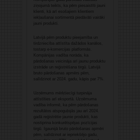
ziņojumā teikts, ka pērn piesaistīti jauni
klienti, kā arī esošajiem klientiem
iekļaušanai sortimentā piedāvāti vairāki
jauni produkti.
Latvijā pērn produktu pieejamība un
tirdzniecība attīstīta dažādos kanālos,
tostarp e-komercijas platformās.
Kompānijas vadība norāda, ka
pārdošanas veicināja arī jaunu produktu
izstrāde un reģistrēšana tirgū. Latvijā
bruto pārdošanas apmērs pērn,
salīdzinot ar 2024. gadu, kāpis par 7%.
Uzņēmums mērķtiecīgi turpināja
attīstīties arī eksportā. Uzņēmuma
vadība informē, ka pērn pārdošanas
rezultātos atspoguļojās jau arī 2024.
gadā reģistrētie jaunie produkti, kas
nostiprina konkurētspējas pozīcijas
tirgū. Igaunijā bruto pārdošanas apmēri
pērn, salīdzinot ar iepriekšējo gadu,