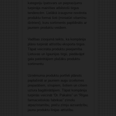
kategoriju īpatsvars un pieprasījums
turpināja mainīties atbilstoši tirgus
tendencēm. Lielākā izaugsme novērota
produktu formai šoti (miniatūri vitamīnu
dzērieni), kuru sortiments papildināts ar
jauniem produktu veidiem.
Vadības ziņojumā teikts, ka kompānija
plāno turpināt attīstību eksporta tirgos.
Tāpat veicināta produktu pieejamība
Lietuvas un Igaunijas tirgū, piedāvājot
gala patērētājiem plašāku produktu
sortimentu.
Uzņēmuma produktu portfeli plānots
paplašināt ar jauniem augu izcelsmes
preparātiem, sīrupiem, šotiem un citiem
uztura bagātinātājiem. Tāpat kompānija
turpinās veicināt “Dr. Pakalns” un “Rīgas
farmaceitiskās fabrikas” zīmolu
atpazīstamību, preču zīmju aizsardzību,
jaunu produktu līnijas attīstību.