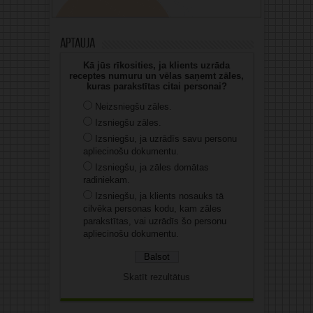
Aptauja
Kā jūs rīkosities, ja klients uzrāda
receptes numuru un vēlas saņemt zāles,
kuras parakstītas citai personai?
Neizsniegšu zāles.
Izsniegšu zāles.
Izsniegšu, ja uzrādīs savu personu
apliecinošu dokumentu.
Izsniegšu, ja zāles domātas
radiniekam.
Izsniegšu, ja klients nosauks tā
cilvēka personas kodu, kam zāles
parakstītas, vai uzrādīs šo personu
apliecinošu dokumentu.
Skatīt rezultātus