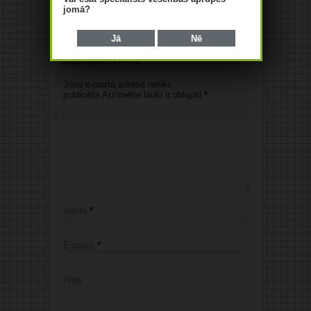
jomā?
07/08/2026
Jā
Nē
Jūsu komentārs
Jūsu e-pasta adrese netiks
publicēta.Atzīmētie lauki ir obligāti
*
Vārds
*
E-pasts
*
Web