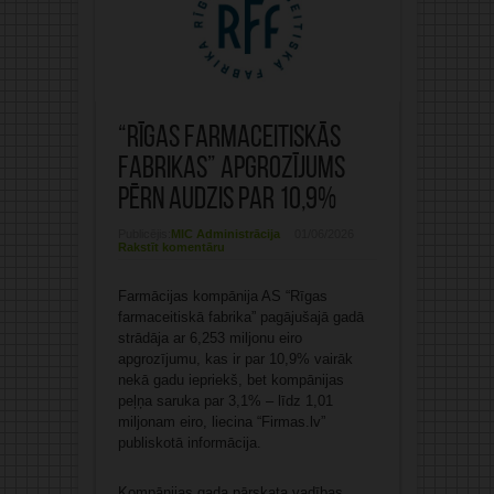
“Rīgas farmaceitiskās
fabrikas” apgrozījums
pērn audzis par 10,9%
Publicējis:
MIC Administrācija
01/06/2026
Rakstīt komentāru
Farmācijas kompānija AS “Rīgas
farmaceitiskā fabrika” pagājušajā gadā
strādāja ar 6,253 miljonu eiro
apgrozījumu, kas ir par 10,9% vairāk
nekā gadu iepriekš, bet kompānijas
peļņa saruka par 3,1% – līdz 1,01
miljonam eiro, liecina “Firmas.lv”
publiskotā informācija.
Kompānijas gada pārskata vadības