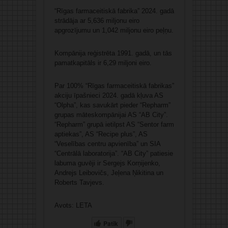
“Rīgas farmaceitiskā fabrika” 2024. gadā
strādāja ar 5,636 miljonu eiro
apgrozījumu un 1,042 miljonu eiro peļņu.
Kompānija reģistrēta 1991. gadā, un tās
pamatkapitāls ir 6,29 miljoni eiro.
Par 100% “Rīgas farmaceitiskā fabrikas”
akciju īpašnieci 2024. gadā kļuva AS
“Olpha”, kas savukārt pieder “Repharm”
grupas māteskompānijai AS “AB City”.
“Repharm” grupā ietilpst AS “Sentor farm
aptiekas”, AS “Recipe plus”, AS
“Veselības centru apvienība” un SIA
“Centrālā laboratorija”. “AB City” patiesie
labuma guvēji ir Sergejs Korņijenko,
Andrejs Leibovičs, Jeļena Ņikitina un
Roberts Tavjevs.
Avots: LETA
Patīk