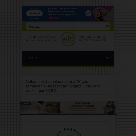
Sākums
»
Jaunākie raksti
»
“Rīgas
farmaceitiskās fabrikas” apgrozījums pērn
audzis par 10,9%