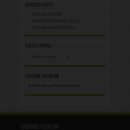
Svarīgas saites
ZĀĻU REĢISTRS
KOMPENSĒJAMĀS ZĀLES
UZTURA BAGĀTINĀTĀJI
Rakstu arhīvs
Rakstu
arhīvs
Gaidāmie pasākumi
Šobrīd nav gaidāmo pasākumi.
Gaidāmie pasākumi