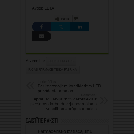
Avots: LETA
Patīk
Atzīmēti ar:
JURIS BUNDULIS
RĪGAS FARMACEITISKĀ FABRIKA
Iepriekšējais:
Par izvirzītajiem kandidātiem LFB
prezidenta amatam
Nākamais:
Aptauja: Latvijā 49% darbinieku ir
pieejams darba devēju nodrošināts
veselības aprūpes atbalsts
Saistītie raksti
Farmaceitisko izstrādājumu