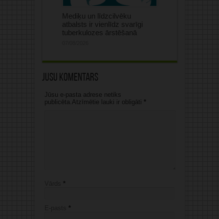
Mediķu un līdzcilvēku
atbalsts ir vienlīdz svarīgi
tuberkulozes ārstēšanā
07/08/2026
Jūsu komentārs
Jūsu e-pasta adrese netiks
publicēta.Atzīmētie lauki ir obligāti
*
Vārds
*
E-pasts
*