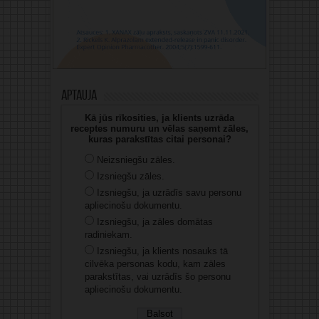
Aptauja
Kā jūs rīkosities, ja klients uzrāda
receptes numuru un vēlas saņemt zāles,
kuras parakstītas citai personai?
Neizsniegšu zāles.
Izsniegšu zāles.
Izsniegšu, ja uzrādīs savu personu
apliecinošu dokumentu.
Izsniegšu, ja zāles domātas
radiniekam.
Izsniegšu, ja klients nosauks tā
cilvēka personas kodu, kam zāles
parakstītas, vai uzrādīs šo personu
apliecinošu dokumentu.