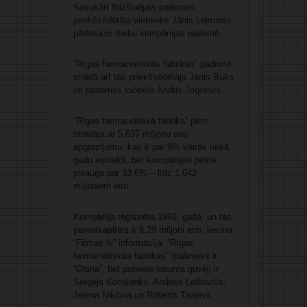
Savukārt līdzšinējais padomes
priekšsēdētāja vietnieks Jānis Leimanis
pārtraucis darbu kompānijas padomē.
“Rīgas farmaceitiskās fabrikas” padomē
strādā arī tās priekšsēdētājs Jānis Buks
un padomes loceklis Andris Jegorovs.
“Rīgas farmaceitiskā fabrika” pērn
strādāja ar 5,637 miljonu eiro
apgrozījumu, kas ir par 9% vairāk nekā
gadu iepriekš, bet kompānijas peļņa
pieauga par 33,6% – līdz 1,042
miljoniem eiro.
Kompānija reģistrēta 1991. gadā, un tās
pamatkapitāls ir 6,29 miljoni eiro, liecina
“Firmas.lv” informācija. “Rīgas
farmaceitiskās fabrikas” īpašnieks ir
“Olpha”, bet patiesie labuma guvēji ir
Sergejs Korņijenko, Andrejs Leibovičs,
Jeļena Ņikitina un Roberts Tavjevs.