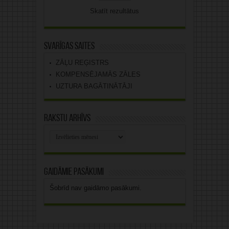
Skatīt rezultātus
Svarīgas saites
ZĀĻU REĢISTRS
KOMPENSĒJAMĀS ZĀLES
UZTURA BAGĀTINĀTĀJI
Rakstu arhīvs
Rakstu
arhīvs
Gaidāmie pasākumi
Šobrīd nav gaidāmo pasākumi.