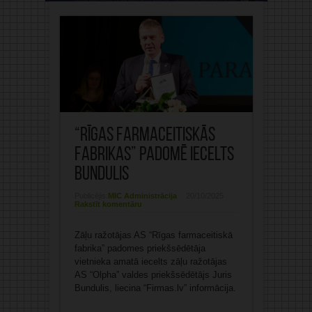
“Rīgas farmaceitiskās
fabrikas” padomē iecelts
Bundulis
Publicējis:
MIC Administrācija
20/10/2025
Rakstīt komentāru
Zāļu ražotājas AS “Rīgas farmaceitiskā
fabrika” padomes priekšsēdētāja
vietnieka amatā iecelts zāļu ražotājas
AS “Olpha” valdes priekšsēdētājs Juris
Bundulis, liecina “Firmas.lv” informācija.