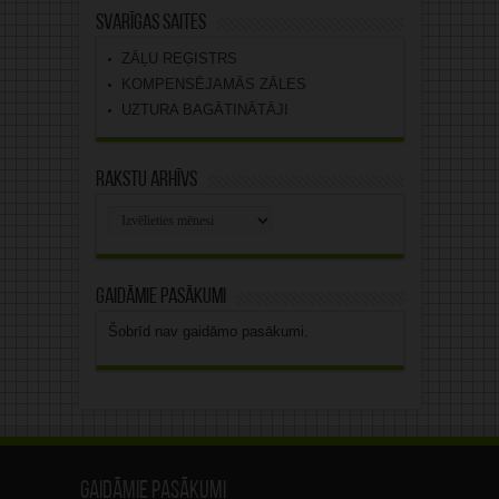
Svarīgas saites
ZĀĻU REĢISTRS
KOMPENSĒJAMĀS ZĀLES
UZTURA BAGĀTINĀTĀJI
Rakstu arhīvs
Rakstu
arhīvs
Gaidāmie pasākumi
Šobrīd nav gaidāmo pasākumi.
Gaidāmie pasākumi