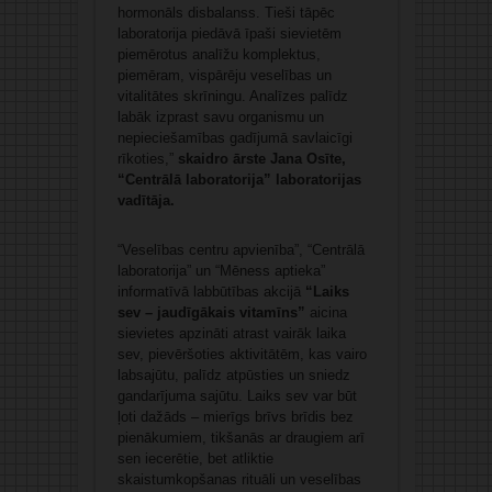
hormonāls disbalanss. Tieši tāpēc
laboratorija piedāvā īpaši sievietēm
piemērotus analīžu komplektus,
piemēram, vispārēju veselības un
vitalitātes skrīningu. Analīzes palīdz
labāk izprast savu organismu un
nepieciešamības gadījumā savlaicīgi
rīkoties,”
skaidro ārste Jana Osīte,
“Centrālā laboratorija” laboratorijas
vadītāja.
“Veselības centru apvienība”, “Centrālā
laboratorija” un “Mēness aptieka”
informatīvā labbūtības akcijā
“Laiks
sev – jaudīgākais vitamīns”
aicina
sievietes apzināti atrast vairāk laika
sev, pievēršoties aktivitātēm, kas vairo
labsajūtu, palīdz atpūsties un sniedz
gandarījuma sajūtu. Laiks sev var būt
ļoti dažāds – mierīgs brīvs brīdis bez
pienākumiem, tikšanās ar draugiem arī
sen iecerētie, bet atliktie
skaistumkopšanas rituāli un veselības