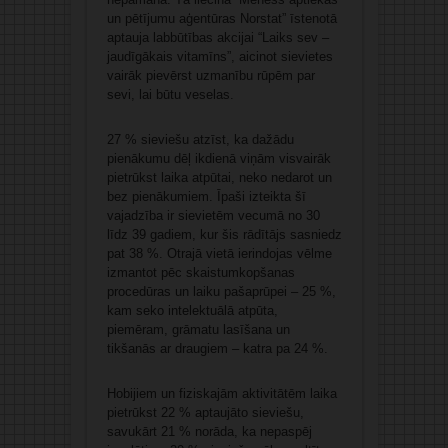
un pētījumu aģentūras Norstat” īstenotā
aptauja labbūtības akcijai “Laiks sev –
jaudīgākais vitamīns”, aicinot sievietes
vairāk pievērst uzmanību rūpēm par
sevi, lai būtu veselas.
27 % sieviešu atzīst, ka dažādu
pienākumu dēļ ikdienā viņām visvairāk
pietrūkst laika atpūtai, neko nedarot un
bez pienākumiem. Īpaši izteikta šī
vajadzība ir sievietēm vecumā no 30
līdz 39 gadiem, kur šis rādītājs sasniedz
pat 38 %. Otrajā vietā ierindojas vēlme
izmantot pēc skaistumkopšanas
procedūras un laiku pašaprūpei – 25 %,
kam seko intelektuālā atpūta,
piemēram, grāmatu lasīšana un
tikšanās ar draugiem – katra pa 24 %.
Hobijiem un fiziskajām aktivitātēm laika
pietrūkst 22 % aptaujāto sieviešu,
savukārt 21 % norāda, ka nepaspēj