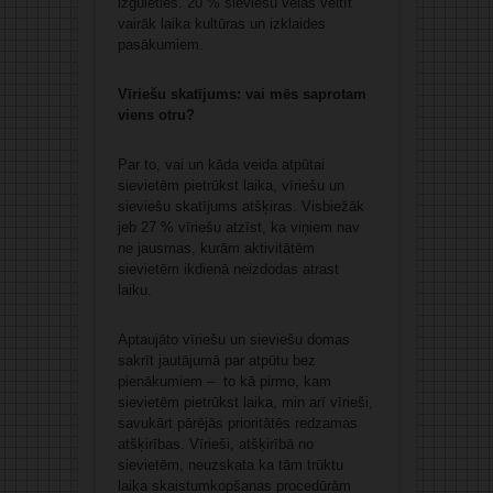
izgulēties. 20 % sieviešu vēlas veltīt
vairāk laika kultūras un izklaides
pasākumiem.
Vīriešu skatījums: vai mēs saprotam
viens otru?
Par to, vai un kāda veida atpūtai
sievietēm pietrūkst laika, vīriešu un
sieviešu skatījums atšķiras. Visbiežāk
jeb 27 % vīriešu atzīst, ka viņiem nav
ne jausmas, kurām aktivitātēm
sievietēm ikdienā neizdodas atrast
laiku.
Aptaujāto vīriešu un sieviešu domas
sakrīt jautājumā par atpūtu bez
pienākumiem – to kā pirmo, kam
sievietēm pietrūkst laika, min arī vīrieši,
savukārt pārējās prioritātēs redzamas
atšķirības. Vīrieši, atšķirībā no
sievietēm, neuzskata ka tām trūktu
laika skaistumkopšanas procedūrām