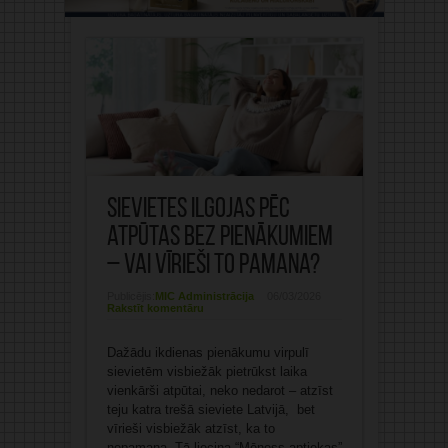
Sievietes ilgojas pēc
atpūtas bez pienākumiem
– vai vīrieši to pamana?
Publicējis:
MIC Administrācija
06/03/2026
Rakstīt komentāru
Dažādu ikdienas pienākumu virpulī
sievietēm visbiežāk pietrūkst laika
vienkārši atpūtai, neko nedarot – atzīst
teju katra trešā sieviete Latvijā, bet
vīrieši visbiežāk atzīst, ka to
nepamana. Tā liecina “Mēness aptiekas”