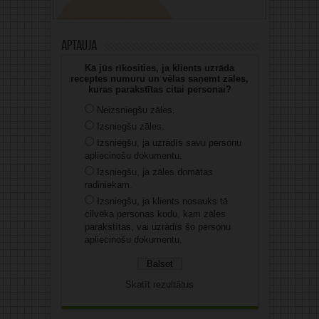
Aptauja
Kā jūs rīkosities, ja klients uzrāda
receptes numuru un vēlas saņemt zāles,
kuras parakstītas citai personai?
Neizsniegšu zāles.
Izsniegšu zāles.
Izsniegšu, ja uzrādīs savu personu
apliecinošu dokumentu.
Izsniegšu, ja zāles domātas
radiniekam.
Izsniegšu, ja klients nosauks tā
cilvēka personas kodu, kam zāles
parakstītas, vai uzrādīs šo personu
apliecinošu dokumentu.
Skatīt rezultātus