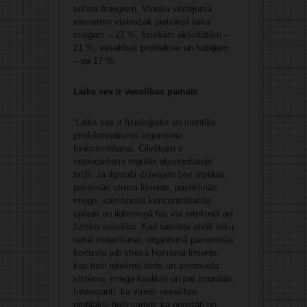
un/vai draugiem. Vīriešu vērtējumā
sievietēm visbiežāk pietrūkst laika
miegam – 22 %, fiziskām aktivitātēm –
21 %, veselības profilaksei un hobijiem
– pa 17 %.
Laiks sev ir veselības pamats
“Laiks sev ir fizioloģisks un mentāls
priekšnoteikums organisma
funkcionēšanai. Cilvēkam ir
nepieciešami regulāri atjaunošanās
brīži. Ja ilgstoši dzīvojam bez atpūtas,
palielinās stresa līmenis, pasliktinās
miegs, samazinās koncentrēšanās
spējas un ilgtermiņā tas var ietekmēt arī
fizisko veselību. Kad sieviete atvēl laiku
nekā nedarīšanai, organismā pazeminās
kortizola jeb stresa hormona līmenis,
kas tieši ietekmē sirds un asinsvadu
sistēmu, miega kvalitāti un pat imunitāti.
Interesanti, ka vīrieši veselības
profilaksi tieši saredz kā prioritāti un