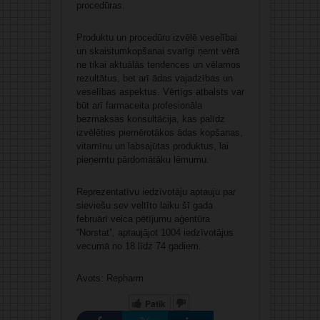
procedūras.
Produktu un procedūru izvēlē veselībai
un skaistumkopšanai svarīgi ņemt vērā
ne tikai aktuālās tendences un vēlamos
rezultātus, bet arī ādas vajadzības un
veselības aspektus. Vērtīgs atbalsts var
būt arī farmaceita profesionāla
bezmaksas konsultācija, kas palīdz
izvēlēties piemērotākos ādas kopšanas,
vitamīnu un labsajūtas produktus, lai
pieņemtu pārdomātāku lēmumu.
Reprezentatīvu iedzīvotāju aptauju par
sieviešu sev veltīto laiku šī gada
februārī veica pētījumu aģentūra
“Norstat”, aptaujājot 1004 iedzīvotājus
vecumā no 18 līdz 74 gadiem.
Avots: Repharm
Patīk