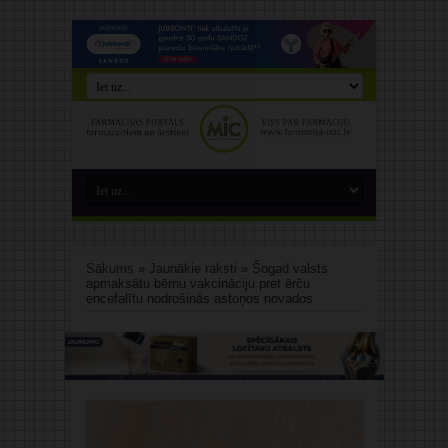
Sākums
»
Jaunākie raksti
»
Šogad valsts
apmaksātu bērnu vakcināciju pret ērču
encefalītu nodrošinās astoņos novados