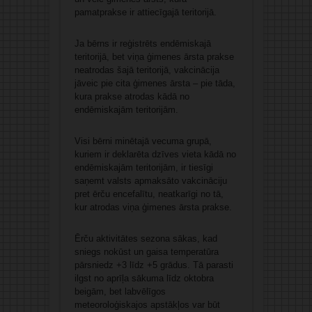
pamatprakse ir attiecīgajā teritorijā.
Ja bērns ir reģistrēts endēmiskajā
teritorijā, bet viņa ģimenes ārsta prakse
neatrodas šajā teritorijā, vakcinācija
jāveic pie cita ģimenes ārsta – pie tāda,
kura prakse atrodas kādā no
endēmiskajām teritorijām.
Visi bērni minētajā vecuma grupā,
kuriem ir deklarēta dzīves vieta kādā no
endēmiskajām teritorijām, ir tiesīgi
saņemt valsts apmaksāto vakcināciju
pret ērču encefalītu, neatkarīgi no tā,
kur atrodas viņa ģimenes ārsta prakse.
Ērču aktivitātes sezona sākas, kad
sniegs nokūst un gaisa temperatūra
pārsniedz +3 līdz +5 grādus. Tā parasti
ilgst no aprīļa sākuma līdz oktobra
beigām, bet labvēlīgos
meteoroloģiskajos apstākļos var būt