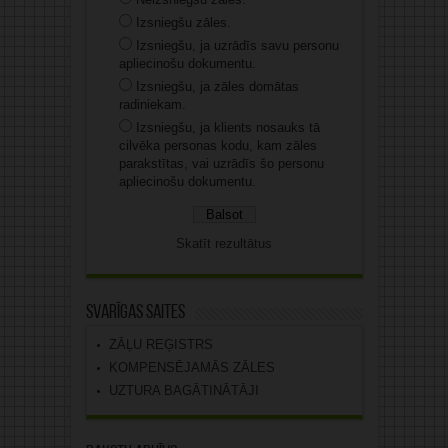
Izsniegšu zāles.
Izsniegšu, ja uzrādīs savu personu
apliecinošu dokumentu.
Izsniegšu, ja zāles domātas
radiniekam.
Izsniegšu, ja klients nosauks tā
cilvēka personas kodu, kam zāles
parakstītas, vai uzrādīs šo personu
apliecinošu dokumentu.
Skatīt rezultātus
Svarīgas saites
ZĀĻU REĢISTRS
KOMPENSĒJAMĀS ZĀLES
UZTURA BAGĀTINĀTĀJI