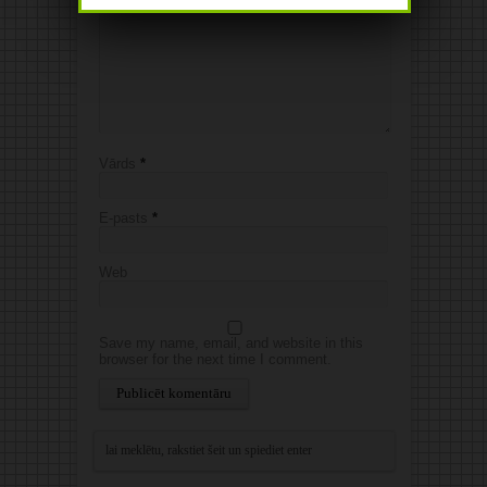
Vārds
*
E-pasts
*
Web
Save my name, email, and website in this
browser for the next time I comment.
Alternative: