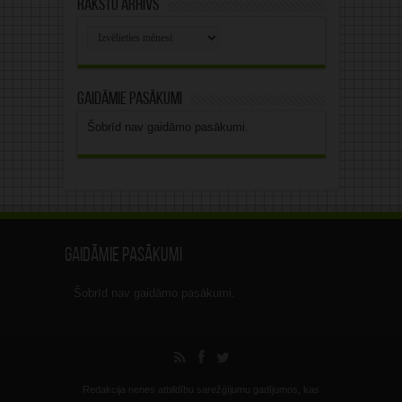
Rakstu arhīvs
Rakstu
arhīvs
Gaidāmie pasākumi
Šobrīd nav gaidāmo pasākumi.
Gaidāmie pasākumi
Šobrīd nav gaidāmo pasākumi.
Redakcija nenes atbildību sarežģījumu gadījumos, kas