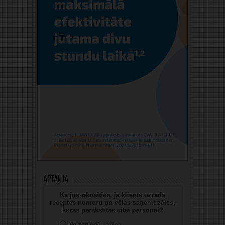
Aptauja
Kā jūs rīkosities, ja klients uzrāda
receptes numuru un vēlas saņemt zāles,
kuras parakstītas citai personai?
Neizsniegšu zāles.