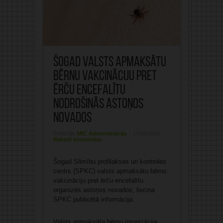
Šogad valsts apmaksātu
bērnu vakcināciju pret
ērču encefalītu
nodrošinās astoņos
novados
Publicējis:
MIC Administrācija
17/02/2026
Rakstīt komentāru
Šogad Slimību profilakses un kontroles
centrs (SPKC) valsts apmaksātu bērnu
vakcināciju pret ērču encefalītu
organizēs astoņos novados, liecina
SPKC publicētā informācija.
Valsts apmaksāta bērnu imunizācija