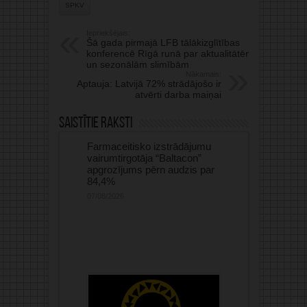
SPKV
Iepriekšējais:
Šā gada pirmajā LFB tālākizglītības
konferencē Rīgā runā par aktualitātēm
un sezonālām slimībām
Nākamais:
Aptauja: Latvijā 72% strādājošo ir
atvērti darba maiņai
Saistītie raksti
Farmaceitisko izstrādājumu
vairumtirgotāja “Baltacon”
apgrozījums pērn audzis par
84,4%
07/08/2026