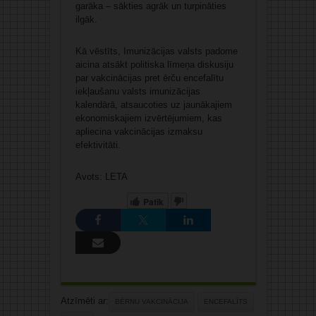
garāka – sākties agrāk un turpināties
ilgāk.
Kā vēstīts, Imunizācijas valsts padome
aicina atsākt politiska līmeņa diskusiju
par vakcinācijas pret ērču encefalītu
iekļaušanu valsts imunizācijas
kalendārā, atsaucoties uz jaunākajiem
ekonomiskajiem izvērtējumiem, kas
apliecina vakcinācijas izmaksu
efektivitāti.
Avots: LETA
Patīk
Atzīmēti ar:
BĒRNU VAKCINĀCIJA
ENCEFALĪTS