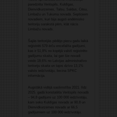
paredzēta Ventspils, Kuldīgas,
Dienvidkurzemes, Talsu, Saldus, Cēsu,
Limbažu un Tukuma novadā. Septiņiem
novadiem, kuri bija augsti endēmisko
teritoriju sarakstā pērn, klāt nācis
Limbažu novads.
Šajās teritorijās pēdējo piecu gadu laikā
reģistrēti 579 ērču encefalīta gadījumi,
kas ir 51,9% no kopējā valstī reģistrēto
gadījumu skaita, lai gan šie novadi
veido 18,6% no Latvijas administratīvo
teritoriju skaita un tajos dzīvo 13,1%
valsts iedzīvotāju, liecina SPKC
informācija.
Augstākā vidējā saslimstība 2021. līdz
2025. gadā konstatēta Ventspils novadā
– 94,8 gadījumi uz 100 000 iedzīvotāju,
kam seko Kuldīgas novads ar 90,8 un
Dienvidkurzemes novads ar 66,5
gadījumiem uz 100 000 iedzīvotāju.