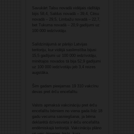
Savukārt Talsu novadā vidējais rādītājs
bijis 58,4, Saldus novadā – 39,4, Cēsu
novadā – 29,5, Limbažu novadā – 22,7,
bet Tukuma novadā – 20,9 gadījumi uz
100 000 iedzīvotāju.
Salīdzinājumā ar pārējo Latvijas
teritoriju, kur vidējā saslimstība bijusi
15,5 gadījumi uz 100 000 iedzīvotāju,
minētajos novados tā bija 52,9 gadījumi
uz 100 000 iedzīvotāju jeb 3,4 reizes
augstāka.
Šim gadam pieejamas 19 310 vakcīnu
devas pret ērču encefalītu.
Valsts apmaksā vakcināciju pret ērču
encefalītu bērniem no viena gada līdz 18
gadu vecuma sasniegšanai, ja bērna
deklarētā dzīvesvieta ir ērču encefalīta
endēmiskajā teritorijā. Vakcināciju plāno
un veic ģimenes ārsts, kura