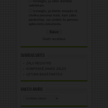
Izsniegšu, ja zāles domātas
radiniekam.
Izsniegšu, ja klients nosauks tā
cilvēka personas kodu, kam zāles
parakstītas, vai uzrādīs šo personu
apliecinošu dokumentu.
Skatīt rezultātus
Svarīgas saites
ZĀĻU REĢISTRS
KOMPENSĒJAMĀS ZĀLES
UZTURA BAGĀTINĀTĀJI
Rakstu arhīvs
Rakstu
arhīvs