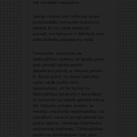
tiek iestrādāta noteikumos.
Jaunās vēsmas dod cerību par arvien
profesionālāku farmaceita darbošanos
aptiekā, kā tas notiek daudzviet
pasaulē, kur farmaceiti ir definējuši savu
darbu konkrētu pakalpojumu veidā.
Farmaceites interesējās par
tālākizglītības sistēmu, arī iespēju piecu
gadu periodā sakrāto punktu
pārpalikumu pārcelt uz nākamo periodu.
D. Ķikute atzina, ka daudzi speciālisti
iegūst vairāk punktu nekā
nepieciešams, un tas liecina, ka
tālākizglītības pasākumu ir gana daudz
un farmaceiti tos labprāt apmeklē satura
dēļ. Dalījums periodos ieviests, lai
veicinātu mācīšanās nepārtrauktību – lai
speciālists, savācot pirmajā periodā lielu
punktu apjomu, nākamajā nepārtrauktu
atsvaidzināt zināšanas. “Tālākizglītības
pasākumu piedāvājumam būtu jābūt