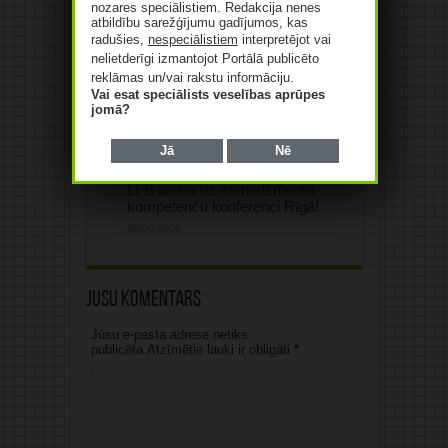
nozares speciālistiem. Redakcija nenes
atbildību sarežģījumu gadījumos, kas
radušies,
nespeciālistiem
interpretējot vai
nelietderīgi izmantojot Portālā publicēto
reklāmas un/vai rakstu informāciju.
Vai esat speciālists veselības aprūpes
jomā?
Jā
Nē
2026. gada 25. septembrī
LFB aicina uz menedžmenta
kompetenču konferenci Rīgā!
06/08/2026
Jūsu komentārs
Jūsu e-pasta adrese netiks
publicēta.Atzīmētie lauki ir obligāti
*