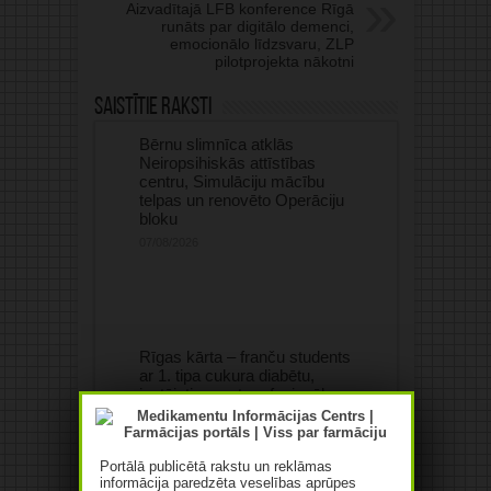
Aizvadītajā LFB konference Rīgā
runāts par digitālo demenci,
emocionālo līdzsvaru, ZLP
pilotprojekta nākotni
Saistītie raksti
Bērnu slimnīca atklās
Neiropsihiskās attīstības
centru, Simulāciju mācību
telpas un renovēto Operāciju
bloku
07/08/2026
Rīgas kārta – franču students
ar 1. tipa cukura diabētu,
iestājoties pret profesionālo
diskrimināciju skries 27
kilometrus
07/08/2026
Portālā publicētā rakstu un reklāmas
informācija paredzēta veselības aprūpes