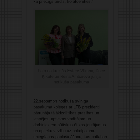
kā priecīgs brīdis, ko atcerēties.”
Foto no kreisās Estere Vīksna, Dace
Ķikute un Reina Ambarova jūnijā
notikušā pasākumā
22.septembrī notikušā svinīgā
pasākumā kolēģes ar LFB prezidenti
pārrunāja tālākizglītības prasības un
iespējas, aptiekas vadītājam un
darbiniekiem būtiskus ētikas jautājumus
un aptieku virzību uz pakalpojumu
sniegšanas paplašināšanu, kas patlaban