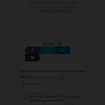
Graudiņa, Kristīne Platonova, Dace
Ķikute, Anna Semaka, Kristīne
Ludbārža. S. Kimas foto
Patīk
Atzīmēti ar:
DACE ĶIKUTE
LFB
SERTIFIKĀCIJA
Iepriekšējais:
ES varētu atbalstīt PVO aicinājumu
aizliegt cigaretes ar filtru
Nākamais: