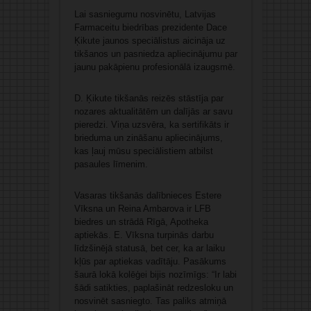
Lai sasniegumu nosvinētu, Latvijas
Farmaceitu biedrības prezidente Dace
Ķikute jaunos speciālistus aicināja uz
tikšanos un pasniedza apliecinājumu par
jaunu pakāpienu profesionālā izaugsmē.
D. Ķikute tikšanās reizēs stāstīja par
nozares aktualitātēm un dalījās ar savu
pieredzi. Viņa uzsvēra, ka sertifikāts ir
brieduma un zināšanu apliecinājums,
kas ļauj mūsu speciālistiem atbilst
pasaules līmenim.
Vasaras tikšanās dalībnieces Estere
Vīksna un Reina Ambarova ir LFB
biedres un strādā Rīgā, Apotheka
aptiekās. E. Vīksna turpinās darbu
līdzšinējā statusā, bet cer, ka ar laiku
kļūs par aptiekas vadītāju. Pasākums
šaurā lokā kolēģei bijis nozīmīgs: “Ir labi
šādi satikties, paplašināt redzesloku un
nosvinēt sasniegto. Tas paliks atmiņā