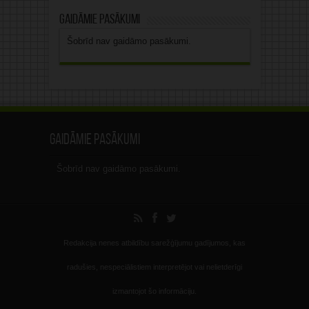
Gaidāmie pasākumi
Šobrīd nav gaidāmo pasākumi.
Gaidāmie pasākumi
Šobrīd nav gaidāmo pasākumi.
Redakcija nenes atbildību sarežģījumu gadījumos, kas
radušies, nespeciālistiem interpretējot vai nelietderīgi
izmantojot šo informāciju.