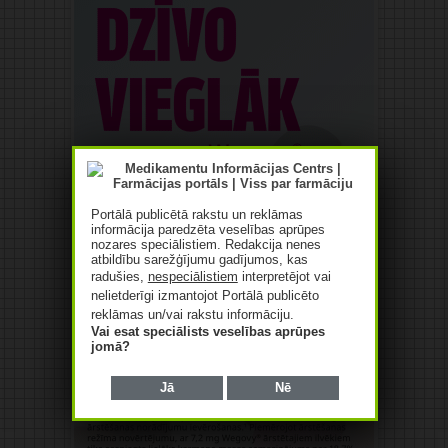
Portālā publicētā rakstu un reklāmas
informācija paredzēta veselības aprūpes
nozares speciālistiem. Redakcija nenes
atbildību sarežģījumu gadījumos, kas
radušies,
nespeciālistiem
interpretējot vai
nelietderīgi izmantojot Portālā publicēto
reklāmas un/vai rakstu informāciju.
Vai esat speciālists veselības aprūpes
jomā?
Jā
Nē