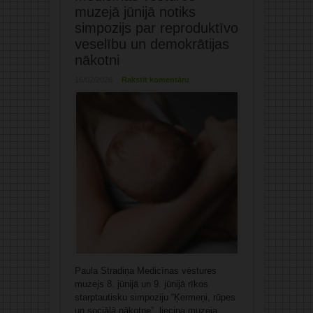
muzejā jūnijā notiks
simpozijs par reproduktīvo
veselību un demokrātijas
nākotni
16/02/2026
Rakstīt komentāru
Paula Stradiņa Medicīnas vēstures
muzejs 8. jūnijā un 9. jūnijā rīkos
starptautisku simpoziju “Ķermeņi, rūpes
un sociālā nākotne”, liecina muzeja