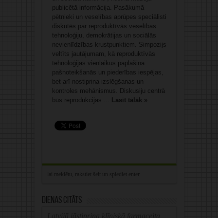
publicētā informācija. Pasākumā
pētnieki un veselības aprūpes speciālisti
diskutēs par reproduktīvās veselības
tehnoloģiju, demokrātijas un sociālās
nevienlīdzības krustpunktiem. Simpozijs
veltīts jautājumam, kā reproduktīvās
tehnoloģijas vienlaikus paplašina
pašnoteikšanās un piederības iespējas,
bet arī nostiprina izslēgšanas un
kontroles mehānismus. Diskusiju centrā
būs reprodukcijas ...
Lasīt tālāk »
Dienas citāts
Latvijā jāstiprina klīniskā farmaceita