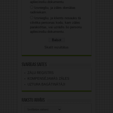
apliecinošu dokumentu.
Izsniegšu, ja zāles domātas
radiniekam.
Izsniegšu, ja klients nosauks tā
cilvēka personas kodu, kam zāles
parakstītas, vai uzrādīs šo personu
apliecinošu dokumentu.
Skatīt rezultātus
Svarīgas saites
ZĀĻU REĢISTRS
KOMPENSĒJAMĀS ZĀLES
UZTURA BAGĀTINĀTĀJI
Rakstu arhīvs
Rakstu
arhīvs