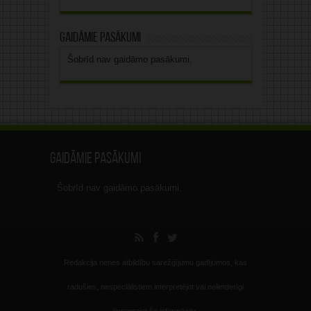
Gaidāmie pasākumi
Šobrīd nav gaidāmo pasākumi.
Gaidāmie pasākumi
Šobrīd nav gaidāmo pasākumi.
Redakcija nenes atbildību sarežģījumu gadījumos, kas
radušies, nespeciālistiem interpretējot vai nelietderīgi