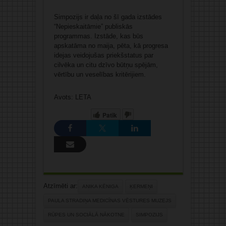
Simpozijs ir daļa no šī gada izstādes
“Nepieskaitāmie” publiskās
programmas. Izstāde, kas būs
apskatāma no maija, pēta, kā progresa
idejas veidojušas priekšstatus par
cilvēka un citu dzīvo būtņu spējām,
vērtību un veselības kritērijiem.
Avots: LETA
Patīk
Atzīmēti ar:
ANIKA KĒNIGA
ĶERMEŅI
PAULA STRADIŅA MEDICĪNAS VĒSTURES MUZEJS
RŪPES UN SOCIĀLĀ NĀKOTNE
SIMPOZIJS