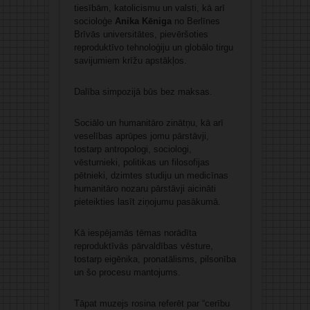
tiesībām, katolicismu un valsti, kā arī
socioloģe
Anika Kēniga
no Berlīnes
Brīvās universitātes, pievēršoties
reproduktīvo tehnoloģiju un globālo tirgu
savijumiem krīžu apstākļos.
Dalība simpozijā būs bez maksas.
Sociālo un humanitāro zinātņu, kā arī
veselības aprūpes jomu pārstāvji,
tostarp antropologi, sociologi,
vēsturnieki, politikas un filosofijas
pētnieki, dzimtes studiju un medicīnas
humanitāro nozaru pārstāvji aicināti
pieteikties lasīt ziņojumu pasākumā.
Kā iespējamās tēmas norādīta
reproduktīvās pārvaldības vēsture,
tostarp eigēnika, pronatālisms, pilsonība
un šo procesu mantojums.
Tāpat muzejs rosina referēt par “cerību