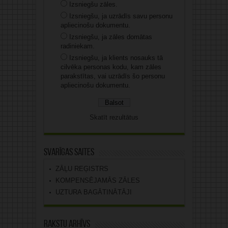
Izsniegšu zāles.
Izsniegšu, ja uzrādīs savu personu
apliecinošu dokumentu.
Izsniegšu, ja zāles domātas
radiniekam.
Izsniegšu, ja klients nosauks tā
cilvēka personas kodu, kam zāles
parakstītas, vai uzrādīs šo personu
apliecinošu dokumentu.
Skatīt rezultātus
Svarīgas saites
ZĀĻU REĢISTRS
KOMPENSĒJAMĀS ZĀLES
UZTURA BAGĀTINĀTĀJI
Rakstu arhīvs