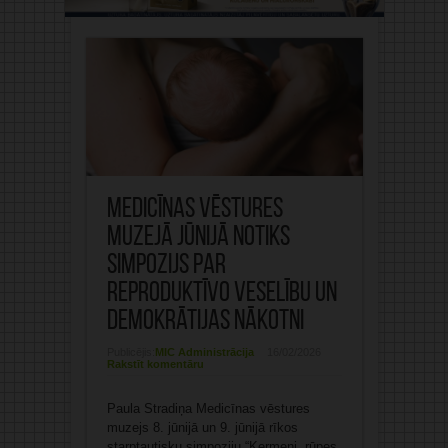
Medicīnas vēstures
muzejā jūnijā notiks
simpozijs par
reproduktīvo veselību un
demokrātijas nākotni
Publicējis:
MIC Administrācija
16/02/2026
Rakstīt komentāru
Paula Stradiņa Medicīnas vēstures
muzejs 8. jūnijā un 9. jūnijā rīkos
starptautisku simpoziju “Ķermeņi, rūpes