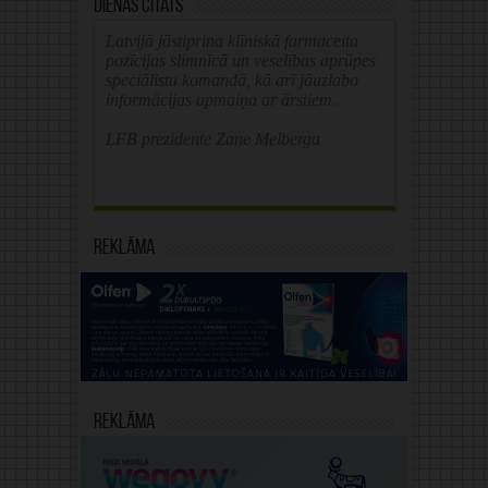
Dienas citāts
Latvijā jāstiprina klīniskā farmaceita
pozīcijas slimnīcā un veselības aprūpes
speciālistu komandā, kā arī jāuzlabo
informācijas apmaiņa ar ārstiem.
LFB prezidente Zane Melberga
Reklāma
Reklāma