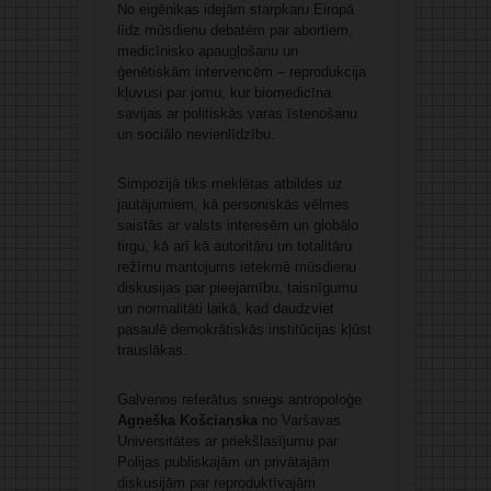
No eigēnikas idejām starpkaru Eiropā
līdz mūsdienu debatēm par abortiem,
medicīnisko apaugļošanu un
ģenētiskām intervencēm – reprodukcija
kļuvusi par jomu, kur biomedicīna
savijas ar politiskās varas īstenošanu
un sociālo nevienlīdzību.
Simpozijā tiks meklētas atbildes uz
jautājumiem, kā personiskās vēlmes
saistās ar valsts interesēm un globālo
tirgu, kā arī kā autoritāru un totalitāru
režīmu mantojums ietekmē mūsdienu
diskusijas par pieejamību, taisnīgumu
un normalitāti laikā, kad daudzviet
pasaulē demokrātiskās institūcijas kļūst
trauslākas.
Galvenos referātus sniegs antropoloģe
Agņeška Košciaņska
no Varšavas
Universitātes ar priekšlasījumu par
Polijas publiskajām un privātajām
diskusijām par reproduktīvajām