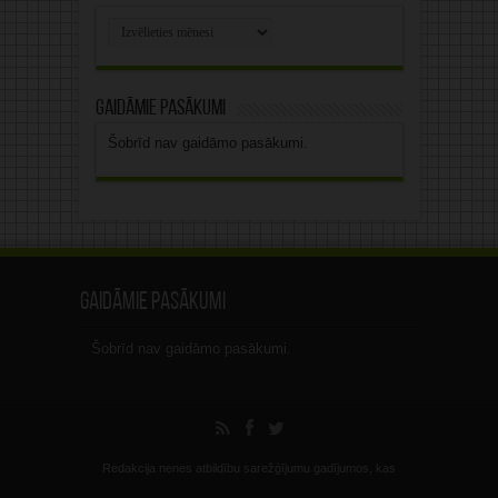
Rakstu
arhīvs
Gaidāmie pasākumi
Šobrīd nav gaidāmo pasākumi.
Gaidāmie pasākumi
Šobrīd nav gaidāmo pasākumi.
Redakcija nenes atbildību sarežģījumu gadījumos, kas