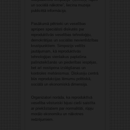
un sociālā nākotne”, liecina muzeja
publicētā informācija.
Pasākumā pētnieki un veselības
aprūpes speciālisti diskutēs par
reproduktīvās veselības tehnoloģiju,
demokrātijas un sociālās nevienlīdzības
krustpunktiem. Simpozijs veltīts
jautājumam, kā reproduktīvās
tehnoloģijas vienlaikus paplašina
pašnoteikšanās un piederības iespējas,
bet arī nostiprina izslēgšanas un
kontroles mehānismus. Diskusiju centrā
būs reprodukcijas lēmumu politiskā,
sociālā un ekonomiskā dimensija.
Organizatori norāda, ka reproduktīvā
veselība vēsturiski bijusi cieši saistīta
ar priekšstatiem par normalitāti, rūpju
morālo ekonomiku un nākotnes
redzējumiem.