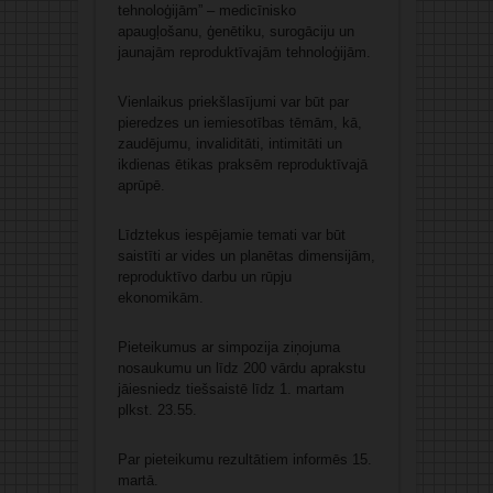
tehnoloģijām” – medicīnisko
apaugļošanu, ģenētiku, surogāciju un
jaunajām reproduktīvajām tehnoloģijām.
Vienlaikus priekšlasījumi var būt par
pieredzes un iemiesotības tēmām, kā,
zaudējumu, invaliditāti, intimitāti un
ikdienas ētikas praksēm reproduktīvajā
aprūpē.
Līdztekus iespējamie temati var būt
saistīti ar vides un planētas dimensijām,
reproduktīvo darbu un rūpju
ekonomikām.
Pieteikumus ar simpozija ziņojuma
nosaukumu un līdz 200 vārdu aprakstu
jāiesniedz tiešsaistē līdz 1. martam
plkst. 23.55.
Par pieteikumu rezultātiem informēs 15.
martā.