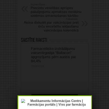
Iepriekšējais:
Precizēs veselības aprūpes
pakalpojumu apmaksas norēķinu
sistēmas izmantošanas kārtību
Nākamais:
Aicina diskutēt par vakcinācijas pret
ērču encefalītu iekļaušanu
vakcinācijas kalendārā
Saistītie raksti
Farmaceitisko izstrādājumu
vairumtirgotāja “Baltacon”
apgrozījums pērn audzis par
84,4%
07/08/2026