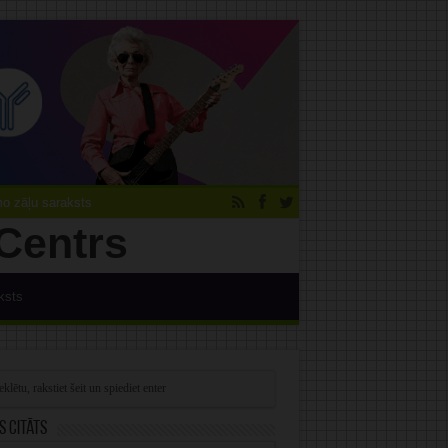
 zāļu saraksts
ksts
s citāts