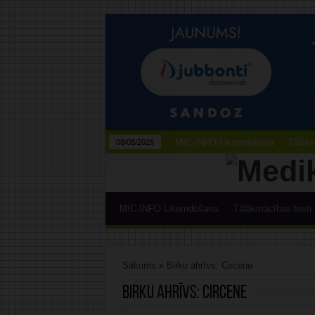
MIC-INFO Likumdošana
Tālākm
08/08/2026
MIC-INFO Likumdošana
Tālākmācības testi
Sākums
»
Birku ahrīvs: Circene
Birku ahrīvs:
Circene