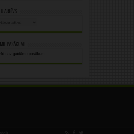
u arhīvs
stu
vs
mie pasākumi
rīd nav gaidāmo pasākumi.
māciju.