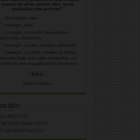
numuru un vēlas saņemt zāles, kuras
parakstītas citai personai?
Neizsniegšu zāles.
Izsniegšu zāles.
Izsniegšu, ja uzrādīs savu personu
apliecinošu dokumentu.
Izsniegšu, ja zāles domātas radiniekam.
Izsniegšu, ja klients nosauks tā cilvēka
personas kodu, kam zāles parakstītas, vai
uzrādīs šo personu apliecinošu dokumentu.
Skatīt rezultātus
gas saites
ĀĻU REĢISTRS
OMPENSĒJAMĀS ZĀLES
ZTURA BAGĀTINĀTĀJI