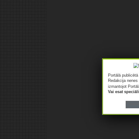
Portālā publicēt
Redakcija nenes 
izmantojot Portāl
Vai esat speciā