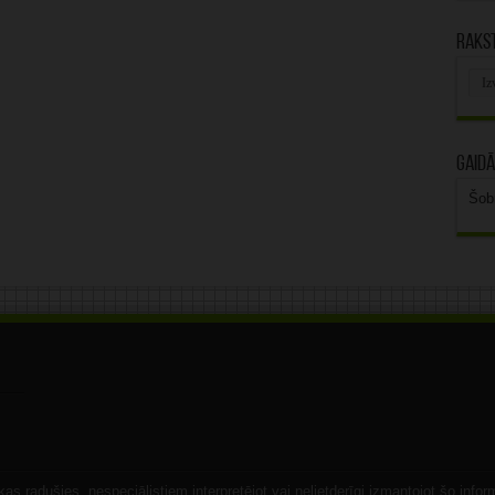
Rakst
Rak
arhī
Gaidā
Šob
s radušies, nespeciālistiem interpretējot vai nelietderīgi izmantojot šo infor