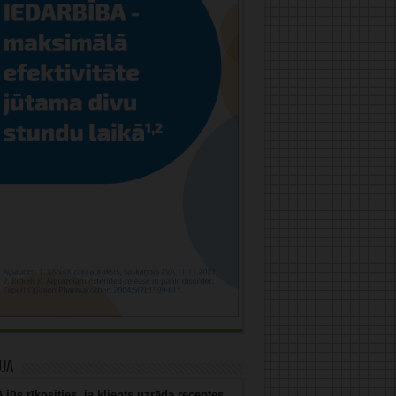
uja
 jūs rīkosities, ja klients uzrāda receptes