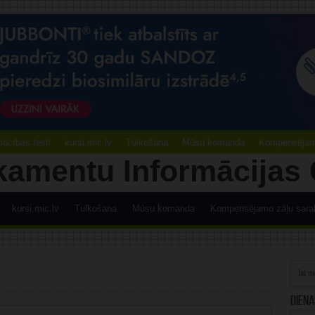
ācības testi
kursi.mic.lv
Tulkošana
Mūsu komanda
Kompensējamo
kursi.mic.lv
Tulkošana
Mūsu komanda
Kompensējamo zāļu sara
Diena