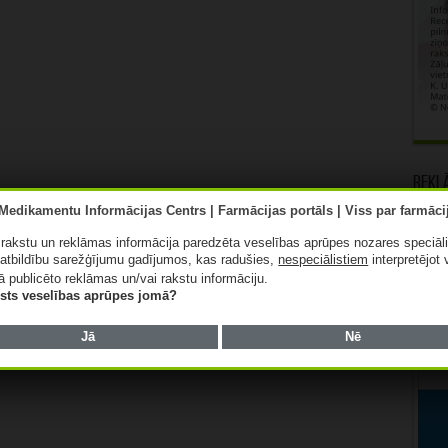
Rekl
ā rakstu un reklāmas informācija paredzēta veselības aprūpes nozares speciāl
atbildību sarežģījumu gadījumos, kas radušies,
nespeciālistiem
interpretējot 
ā publicēto reklāmas un/vai rakstu informāciju.
lists veselības aprūpes jomā?
Jā
Nē