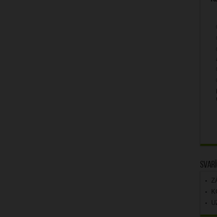
Svarī
Z
K
U