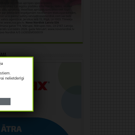
āma
istiem.
vai nelietderīgi