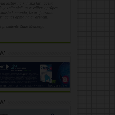
ijā jāstiprina klīniskā farmaceita
īcijas slimnīcā un veselības aprūpes
ciālistu komandā, kā arī jāuzlabo
ormācijas apmaiņa ar ārstiem.
 prezidente Zane Melberga
āma
āma