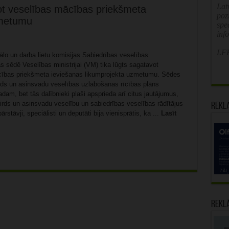
Latv
t veselības mācības priekšmeta
poz
zmetumu
spe
inf
LFB
lo un darba lietu komisijas Sabiedrības veselības
 sēdē Veselības ministrijai (VM) tika lūgts sagatavot
ības priekšmeta ieviešanas likumprojekta uzmetumu. Sēdes
irds un asinsvadu veselības uzlabošanas rīcības plāns
dam, bet tās dalībnieki plaši apsprieda arī citus jautājumus,
irds un asinsvadu veselību un sabiedrības veselības rādītājus
Rekl
stāvji, speciālisti un deputāti bija vienisprātis, ka ...
Lasīt
Rekl