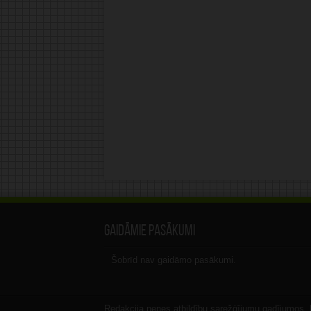
Gaidāmie pasākumi
Šobrīd nav gaidāmo pasākumi.
Redakcija nenes atbildību sarežģījumu gadījumos, ka