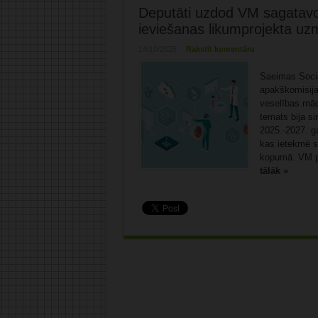
Deputāti uzdod VM sagatavo
ieviešanas likumprojekta u
14/10/2025
Rakstīt komentāru
Saeimas Sociā
apakškomisijas
veselības māc
temats bija s
2025.-2027. ga
kas ietekmē s
kopumā. VM pār
tālāk »