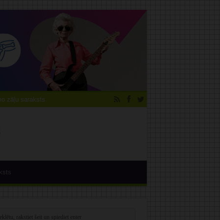
 zāļu saraksts
ksts