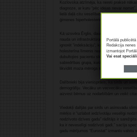
Kozlovska atzīmēja, ka nereti praksē nākas
diagnoze, ar kuru “pēc idejas nevar nomirt”.
lielā daļā citu veselības jautājumu valsts lī
ģimenes hiperholesterinēmiju.
Kā uzsvēra Ērglis, daudz kas ir paveikts, b
nauda un infrastruktūra. Viņš pauda cerību, 
Portālā publicēt
Redakcija nenes 
ignorēt “indeksāciju”, kas notiek arī attiecī
izmantojot Portāl
holesterīna līmenis neatbilst vadlīnijām un 
Vai esat speciā
dubultojies pacientu skaits no 75, 80 gadu 
sabiedrības grupa, kurai šobrīd un nākotnē b
likvidēt maza mēroga slimnīcas, bet drīzāk 
Dalībnieki bija vienisprātis, ka sirds un as
demogrāfiju. Vecāku un vecvecāku veselības
aizvest bērnus uz nodarbībām un veikt citas
Viedokļi dalījās par sirds un asinsvadu sli
mērķis ir “uzlabot iedzīvotāju veselīgi nodz
nodzīvoto dzīves gadu” rādītājs ir sarežģīt
ka ir neveselīgi nodzīvoti gadi,” sacīja spe
gadu mērījumos “Eurostat” izmanto valstu s