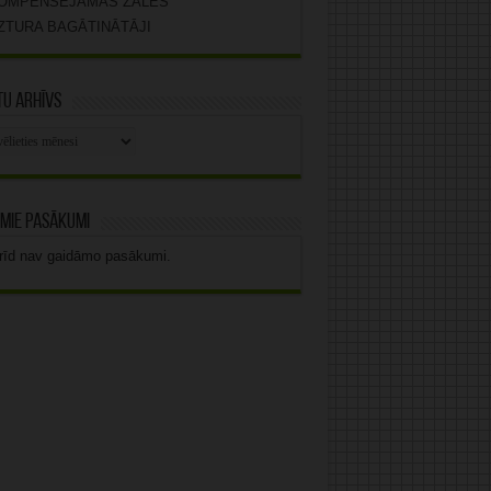
OMPENSĒJAMĀS ZĀLES
ZTURA BAGĀTINĀTĀJI
u arhīvs
stu
vs
mie pasākumi
rīd nav gaidāmo pasākumi.