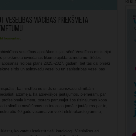
Rekl
t veselības mācības priekšmeta
uzmetumu
tīt komentāru
abiedrības veselības apakškomisijas sēdē Veselības ministrijai
as priekšmeta ieviešanas likumprojekta uzmetumu. Sēdes
zlabošanas rīcības plāns 2025.-2027. gadam, bet tās dalībnieki
etekmē sirds un asinsvadu veselību un sabiedrības veselības
ienisprātis, ka mirstība no sirds un asinsvadu slimībām
eciālisti atzīmēja, ka atsevišķos jautājumos, piemēram, par
profesionālā līmenī, tostarp pārrunājot šos risinājumus kopā
adu slimību novēršanas un terapijas jomā ir jautājums par to,
 risku pēc 40 gadu vecuma var veikt elektrokardiogrammu,
āstu, ko varētu izrakstīt tieši kardiologi. Vienlaikus arī