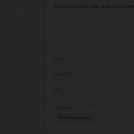
Jūsu e-pasta adrese netiks publicēta.Atzīmētie 
Vārds
*
E-pasts
*
Web
Sa
I comment.
Alternative: