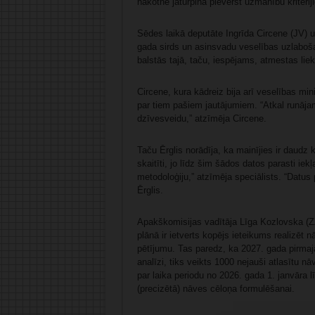
nākotnē jāturpina pievērst uzmanību kritēriji
Sēdes laikā deputāte Ingrīda Circene (JV) u
gada sirds un asinsvadu veselības uzlabošan
balstās tajā, taču, iespējams, atmestas lie
Circene, kura kādreiz bija arī veselības mi
par tiem pašiem jautājumiem. “Atkal runāja
dzīvesveidu,” atzīmēja Circene.
Taču Ērglis norādīja, ka mainījies ir daudz k
skaitīti, jo līdz šim šādos datos parasti iek
metodoloģiju,” atzīmēja speciālists. “Datus pa
Ērglis.
Apakškomisijas vadītāja Līga Kozlovska (Z
plānā ir ietverts kopējs ieteikums realizēt 
pētījumu. Tas paredz, ka 2027. gada pirmaj
analīzi, tiks veikts 1000 nejauši atlasītu n
par laika periodu no 2026. gada 1. janvāra lī
(precizētā) nāves cēloņa formulēšanai.