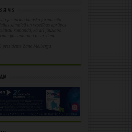
s citāts
ijā jāstiprina klīniskā farmaceita
īcijas slimnīcā un veselības aprūpes
ciālistu komandā, kā arī jāuzlabo
ormācijas apmaiņa ar ārstiem.
 prezidente Zane Melberga
āma