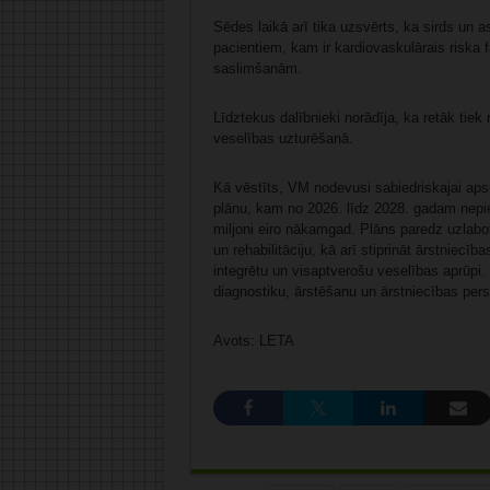
Sēdes laikā arī tika uzsvērts, ka sirds un 
pacientiem, kam ir kardiovaskulārais riska 
saslimšanām.
Līdztekus dalībnieki norādīja, ka retāk tiek 
veselības uzturēšanā.
Kā vēstīts, VM nodevusi sabiedriskajai aps
plānu, kam no 2026. līdz 2028. gadam nepiec
miljoni eiro nākamgad. Plāns paredz uzlabot
un rehabilitāciju, kā arī stiprināt ārstniec
integrētu un visaptverošu veselības aprūpi. V
diagnostiku, ārstēšanu un ārstniecības per
Avots: LETA