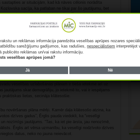
 sastapties ar situācijām, kad kā nāves cēlonis norādīta
 Kozlovska sacīja, ka patlaban ne tikai par šo jautājumu, bet
menī nav korektu datu, uz ko balstīties. Tas attiecas arī uz
et turpmākai jomas attīstībai nepieciešama “degviela” jeb
ka “tomēr līdzekļi sakārtosies”. Kardiologs arī minēja, ka nevar
ā rakstu un reklāmas informācija paredzēta veselības aprūpes nozares speciāl
atbildību sarežģījumu gadījumos, kas radušies,
nespeciālistiem
interpretējot 
bā uz holesterīna līmeni. Pēc viņa teiktā, pašreiz “normas”
ā publicēto reklāmas un/vai rakstu informāciju.
nav tāds, kāds tas bija agrāk. Ērglis uzsvēra, ka teju
lists veselības aprūpes jomā?
vecuma un vairāk. Viņš norādīja, ka tā ir ievērojama
ūs nepieciešami lieli resursi. Ērglis arī uzskata, ka nevajag
jāstrādā pie to sadarbības ar klīnisko universitāšu slimnīcām.
Jā
Nē
insvadu veselības uzlabošanas plānam ir tieša ietekme arī uz
 jautājums skar demogrāfiju, jo ietekmē to, vai ir iespējams
 praktiskas lietas, secināja klātesošie.
mību novēršanas plāna mērķi. Kamēr daļa klātesošo atzina, ka
īvotos dzīves gadus”, Ērglis pauda viedokli, ka “veselīgi
s un nozīmīgs jautājums. “Tas, ka iet pie ārsta, jau nenozīmē,
ciālists. Ērglis arī vērsa uzmanību, ka veselīgi nodzīvoto dzīves
niegtos datus, neko no jauna neievācot.