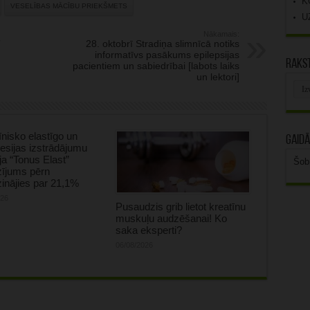
K
VESELĪBAS MĀCĪBU PRIEKŠMETS
U
Nākamais:
”
28. oktobrī Stradiņa slimnīcā notiks
informatīvs pasākums epilepsijas
Rakst
pacientiem un sabiedrībai [labots laiks
un lektori]
Rak
arhī
nisko elastīgo un
Gaidā
sijas izstrādājumu
ja “Tonus Elast”
Šob
zījums pērn
inājies par 21,1%
026
Pusaudzis grib lietot kreatīnu
muskuļu audzēšanai! Ko
saka eksperti?
06/08/2026