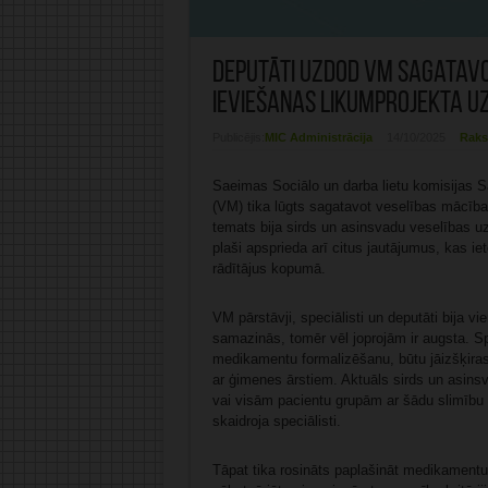
Deputāti uzdod VM sagatavo
ieviešanas likumprojekta 
Publicējis:
MIC Administrācija
14/10/2025
Raks
Saeimas Sociālo un darba lietu komisijas S
(VM) tika lūgts sagatavot veselības mācīb
temats bija sirds un asinsvadu veselības u
plaši apsprieda arī citus jautājumus, kas i
rādītājus kopumā.
VM pārstāvji, speciālisti un deputāti bija v
samazinās, tomēr vēl joprojām ir augsta. Sp
medikamentu formalizēšanu, būtu jāizšķiras 
ar ģimenes ārstiem. Aktuāls sirds un asinsv
vai visām pacientu grupām ar šādu slimību
skaidroja speciālisti.
Tāpat tika rosināts paplašināt medikamentu kl