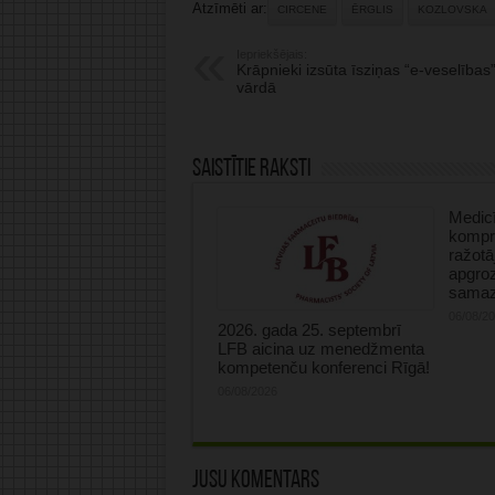
Atzīmēti ar:
CIRCENE
ĒRGLIS
KOZLOVSKA
Iepriekšējais:
Krāpnieki izsūta īsziņas “e-veselības
vārdā
Saistītie raksti
Medicī
kompre
ražotā
apgro
samaz
06/08/2
2026. gada 25. septembrī
LFB aicina uz menedžmenta
kompetenču konferenci Rīgā!
06/08/2026
Jūsu komentārs