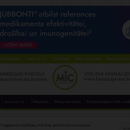
ācības testi
kursi.mic.lv
Tulkošana
Mūsu komanda
Kompensējamo
kursi.mic.lv
Tulkošana
Mūsu komanda
Kompensējamo zāļu sara
 sagatavot veselības mācības priekšmeta ieviešanas