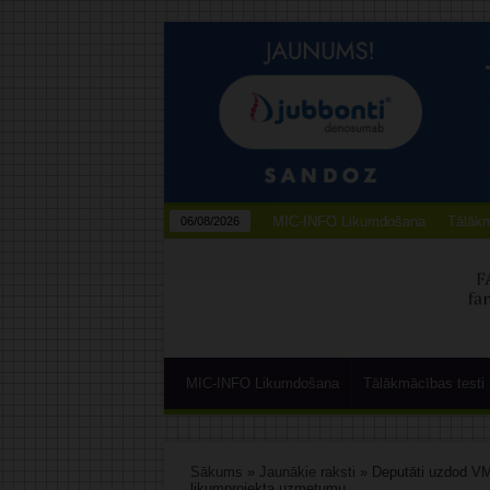
MIC-INFO Likumdošana
Tālākm
06/08/2026
MIC-INFO Likumdošana
Tālākmācības testi
Sākums
»
Jaunākie raksti
»
Deputāti uzdod VM
likumprojekta uzmetumu