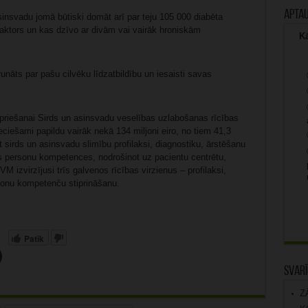
Apta
asinsvadu jomā būtiski domāt arī par teju 105 000 diabēta
faktors un kas dzīvo ar divām vai vairāk hroniskām
Kā
runāts par pašu cilvēku līdzatbildību un iesaisti savas
priešanai Sirds un asinsvadu veselības uzlabošanas rīcības
iešami papildu vairāk nekā 134 miljoni eiro, no tiem 41,3
 sirds un asinsvadu slimību profilaksi, diagnostiku, ārstēšanu
ības personu kompetences, nodrošinot uz pacientu centrētu,
M izvirzījusi trīs galvenos rīcības virzienus – profilaksi,
sonu kompetenču stiprināšanu.
Patīk
Svarī
Z