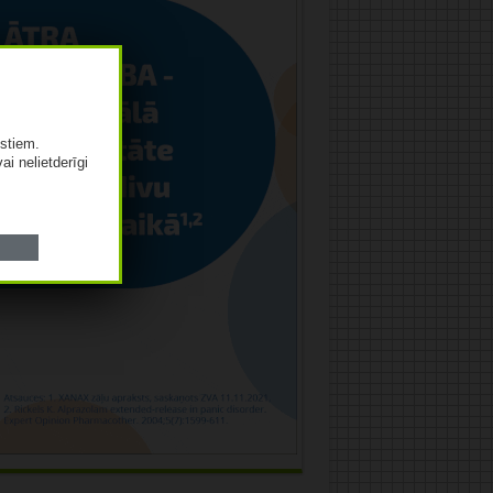
istiem.
vai nelietderīgi