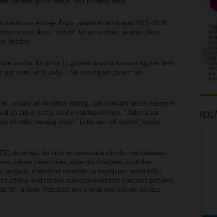
em pacientu prioritizācijai, tika norādīts sēdē.
n kardiologs Andrejs Ērglis vairākkārt atminējās 2013.-2015.
as rīcības plānu, norādot, ka arī esošais, jaunais plāns
kas detaļas.
nistre, sacīja, ka pirms 12 gadiem pamatā sarunas bijušas tieši
m par vienu un to pašu – par veselīgiem gadiem un
as, tostarp arī mirstības rādītāji, kas vienkārši tiekot nepareizi
ļauti arī ārpus valsts esošie valstspiederīgie. “Jādomā par
Rekl
r mirstību nevajag stāstīt, jo tie nav īsti korekti,” sacīja
ZS) akcentēja, ka sirds un asinsvadu slimību mazināšanas
nāves cēloņa medicīnisko apliecību kvalitātes kontroles
ā pusgadā, nodrošinot rezultātu un iespējamo neatbilstību
āves cēloņa medicīnisko apliecību kvalitātes kontroles pētījums
dz 30. jūnijam. Rezultātā tiks sniegti priekšlikumi pareiza