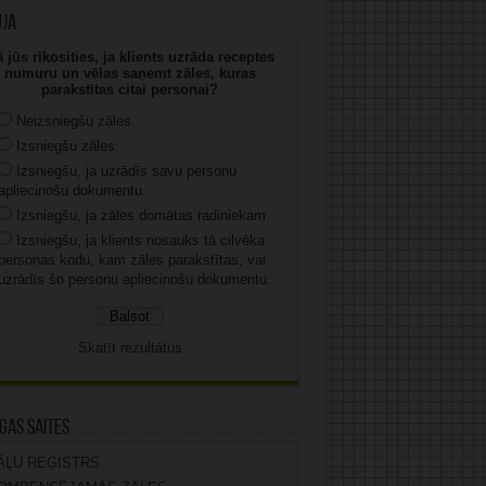
uja
 jūs rīkosities, ja klients uzrāda receptes
numuru un vēlas saņemt zāles, kuras
parakstītas citai personai?
Neizsniegšu zāles.
Izsniegšu zāles.
Izsniegšu, ja uzrādīs savu personu
apliecinošu dokumentu.
Izsniegšu, ja zāles domātas radiniekam.
Izsniegšu, ja klients nosauks tā cilvēka
personas kodu, kam zāles parakstītas, vai
uzrādīs šo personu apliecinošu dokumentu.
Skatīt rezultātus
gas saites
ĀĻU REĢISTRS