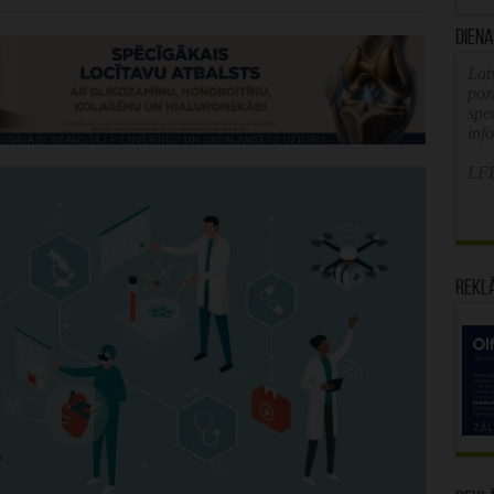
Diena
Latv
poz
spe
inf
LFB
Rekl