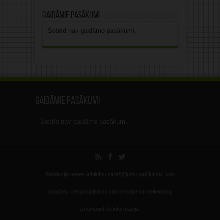
Gaidāmie pasākumi
Šobrīd nav gaidāmo pasākumi.
Gaidāmie pasākumi
Šobrīd nav gaidāmo pasākumi.
Redakcija nenes atbildību sarežģījumu gadījumos, kas
radušies, nespeciālistiem interpretējot vai nelietderīgi
izmantojot šo informāciju.