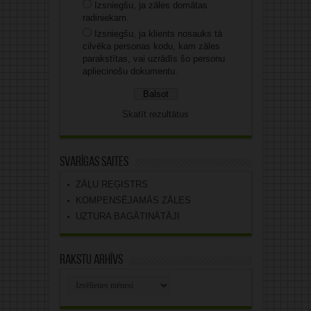
Izsniegšu, ja zāles domātas
radiniekam.
Izsniegšu, ja klients nosauks tā
cilvēka personas kodu, kam zāles
parakstītas, vai uzrādīs šo personu
apliecinošu dokumentu.
Skatīt rezultātus
Svarīgas saites
ZĀĻU REĢISTRS
KOMPENSĒJAMĀS ZĀLES
UZTURA BAGĀTINĀTĀJI
Rakstu arhīvs
Rakstu
arhīvs