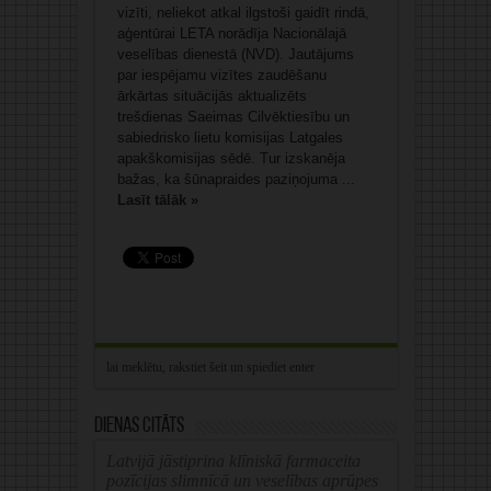
vizīti, neliekot atkal ilgstoši gaidīt rindā,
aģentūrai LETA norādīja Nacionālajā
veselības dienestā (NVD). Jautājums
par iespējamu vizītes zaudēšanu
ārkārtas situācijās aktualizēts
trešdienas Saeimas Cilvēktiesību un
sabiedrisko lietu komisijas Latgales
apakškomisijas sēdē. Tur izskanēja
bažas, ka šūnapraides paziņojuma ...
Lasīt tālāk »
Dienas citāts
Latvijā jāstiprina klīniskā farmaceita
pozīcijas slimnīcā un veselības aprūpes