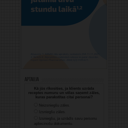
Aptauja
Kā jūs rīkosities, ja klients uzrāda
receptes numuru un vēlas saņemt zāles,
kuras parakstītas citai personai?
Neizsniegšu zāles.
Izsniegšu zāles.
Izsniegšu, ja uzrādīs savu personu
apliecinošu dokumentu.