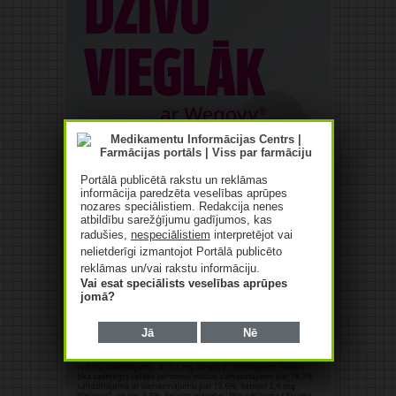
Portālā publicētā rakstu un reklāmas
informācija paredzēta veselības aprūpes
nozares speciālistiem. Redakcija nenes
atbildību sarežģījumu gadījumos, kas
radušies,
nespeciālistiem
interpretējot vai
nelietderīgi izmantojot Portālā publicēto
reklāmas un/vai rakstu informāciju.
Vai esat speciālists veselības aprūpes
jomā?
Jā
Nē