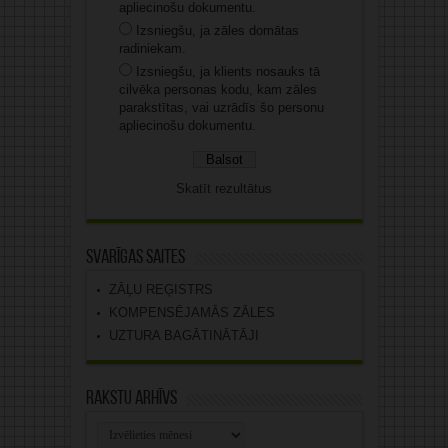
apliecinošu dokumentu.
Izsniegšu, ja zāles domātas
radiniekam.
Izsniegšu, ja klients nosauks tā
cilvēka personas kodu, kam zāles
parakstītas, vai uzrādīs šo personu
apliecinošu dokumentu.
Skatīt rezultātus
Svarīgas saites
ZĀĻU REĢISTRS
KOMPENSĒJAMĀS ZĀLES
UZTURA BAGĀTINĀTĀJI
Rakstu arhīvs
Rakstu
arhīvs