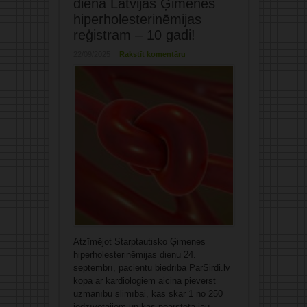
diena Latvijas Ģimenes
hiperholesterinēmijas
reģistram – 10 gadi!
22/09/2025
Rakstīt komentāru
Atzīmējot Starptautisko Ģimenes
hiperholesterinēmijas dienu 24.
septembrī, pacientu biedrība ParSirdi.lv
kopā ar kardiologiem aicina pievērst
uzmanību slimībai, kas skar 1 no 250
iedzīvotājiem un kas neārstēta jau