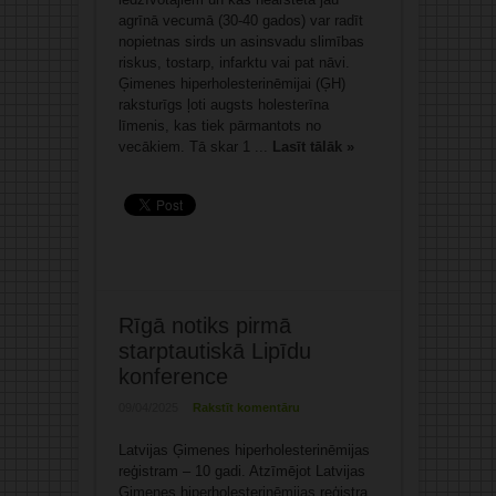
agrīnā vecumā (30-40 gados) var radīt
nopietnas sirds un asinsvadu slimības
riskus, tostarp, infarktu vai pat nāvi.
Ģimenes hiperholesterinēmijai (ĢH)
raksturīgs ļoti augsts holesterīna
līmenis, kas tiek pārmantots no
vecākiem. Tā skar 1 ...
Lasīt tālāk »
Rīgā notiks pirmā
starptautiskā Lipīdu
konference
09/04/2025
Rakstīt komentāru
Latvijas Ģimenes hiperholesterinēmijas
reģistram – 10 gadi. Atzīmējot Latvijas
Ģimenes hiperholesterinēmijas reģistra