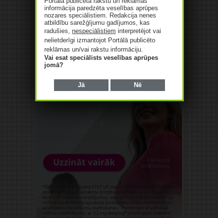
Portālā publicētā rakstu un reklāmas
informācija paredzēta veselības aprūpes
nozares speciālistiem. Redakcija nenes
atbildību sarežģījumu gadījumos, kas
radušies,
nespeciālistiem
interpretējot vai
nelietderīgi izmantojot Portālā publicēto
reklāmas un/vai rakstu informāciju.
Vai esat speciālists veselības aprūpes
jomā?
Jā
Nē