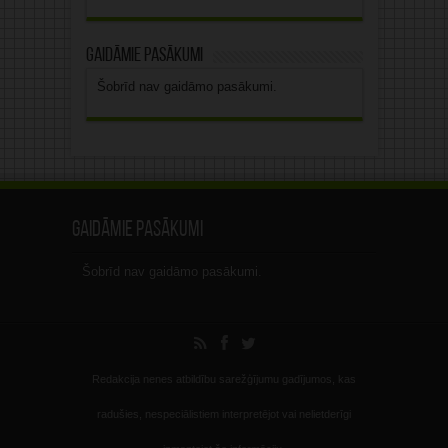
Gaidāmie pasākumi
Šobrīd nav gaidāmo pasākumi.
Gaidāmie pasākumi
Šobrīd nav gaidāmo pasākumi.
Redakcija nenes atbildību sarežģījumu gadījumos, kas
radušies, nespeciālistiem interpretējot vai nelietderīgi