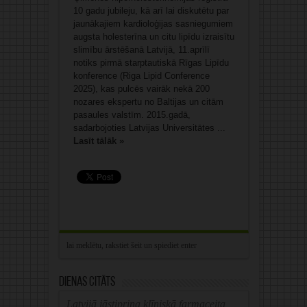
10 gadu jubileju, kā arī lai diskutētu par
jaunākajiem kardioloģijas sasniegumiem
augsta holesterīna un citu lipīdu izraisītu
slimību ārstēšanā Latvijā, 11.aprīlī
notiks pirmā starptautiskā Rīgas Lipīdu
konference (Riga Lipid Conference
2025), kas pulcēs vairāk nekā 200
nozares ekspertu no Baltijas un citām
pasaules valstīm. 2015.gadā,
sadarbojoties Latvijas Universitātes ...
Lasīt tālāk »
Dienas citāts
Latvijā jāstiprina klīniskā farmaceita