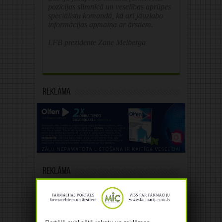
pozīcijas slimnīcā un veselības aprūpes
speciālistu komandā, kā arī jāuzlabo
informācijas apmaiņa ar ārstiem.
LFB prezidente Zane Melberga
Reklāma
Reklāma