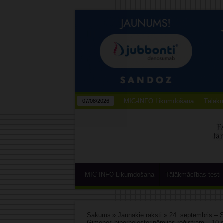
MIC-INFO Likumdošana
Tālākm
07/08/2026
MIC-INFO Likumdošana
Tālākmācības testi
Sākums
»
Jaunākie raksti
»
24. septembris – S
Ģimenes hiperholesterinēmijas reģistram – 10 g