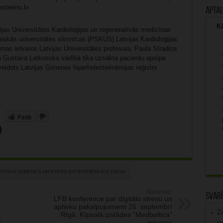
sterinu.lv
Apta
Kā
vijas Universitātes Kardioloģijas un reģeneratīvās medicīnas
niskās universitātes slimnīcas (PSKUS) Latvijas Kardioloģijas
mas ietvaros Latvijas Universitātes profesora, Paula Stradiņa
ga Gustava Latkosvka vadībā tika uzsākta pacientu aprūpe
veidots Latvijas Ģimenes hiperholesterinēmijas reģistrs
Patīk
TISKĀ ĢIMENES HIPERHOLESTERINĒMIJAS DIENA
Nākamais:
Svarī
LFB konference par digitālo stresu un
aptieku pakalpojumiem 26. septembrī
Z
Rīgā, Ķīpsalā izstādes “Medbaltica”
u
ietvaros