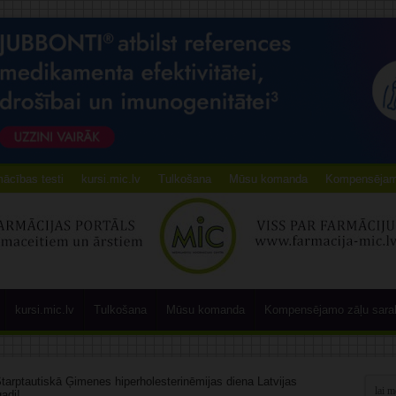
ācības testi
kursi.mic.lv
Tulkošana
Mūsu komanda
Kompensējamo
kursi.mic.lv
Tulkošana
Mūsu komanda
Kompensējamo zāļu sara
tarptautiskā Ģimenes hiperholesterinēmijas diena Latvijas
adi!