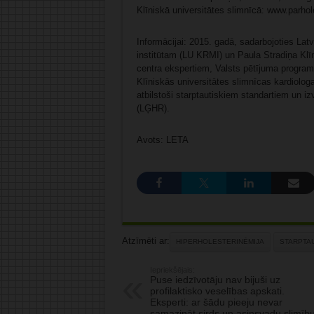
Klīniskā universitātes slimnīcā: www.parhole
Informācijai: 2015. gadā, sadarbojoties Lat
institūtam (LU KRMI) un Paula Stradiņa Klī
centra ekspertiem, Valsts pētījuma program
Klīniskās universitātes slimnīcas kardiolo
atbilstoši starptautiskiem standartiem un iz
(LĢHR).
Avots: LETA
Atzīmēti ar:
HIPERHOLESTERINĒMIJA
STARPTAU
Iepriekšējais:
Puse iedzīvotāju nav bijuši uz
profilaktisko veselības apskati.
Eksperti: ar šādu pieeju nevar
samazināt sirds un asinsvadu slimīb