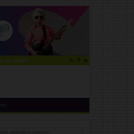
 zāļu saraksts
ksts