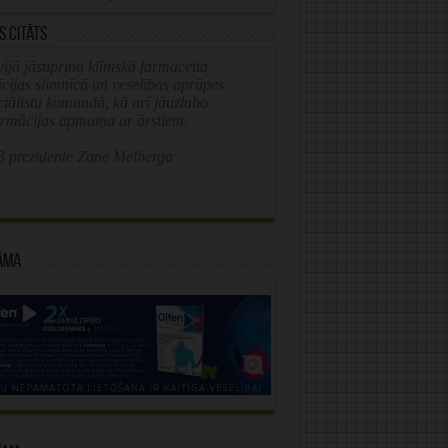
s citāts
ijā jāstiprina klīniskā farmaceita
īcijas slimnīcā un veselības aprūpes
ciālistu komandā, kā arī jāuzlabo
ormācijas apmaiņa ar ārstiem.
 prezidente Zane Melberga
āma