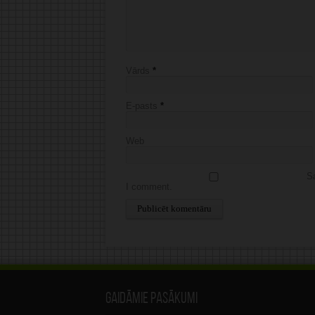
Vārds
*
E-pasts
*
Web
Sa
I comment.
Alternative:
Gaidāmie pasākumi