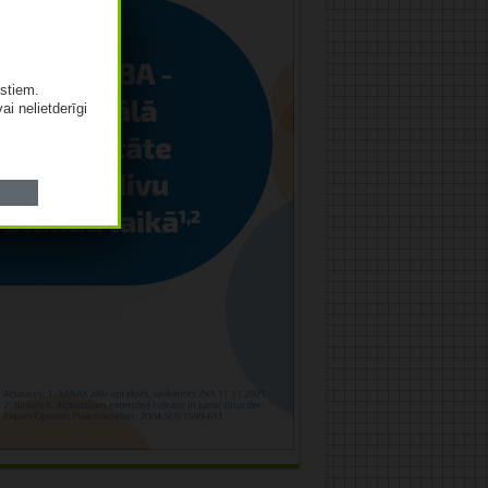
istiem.
vai nelietderīgi