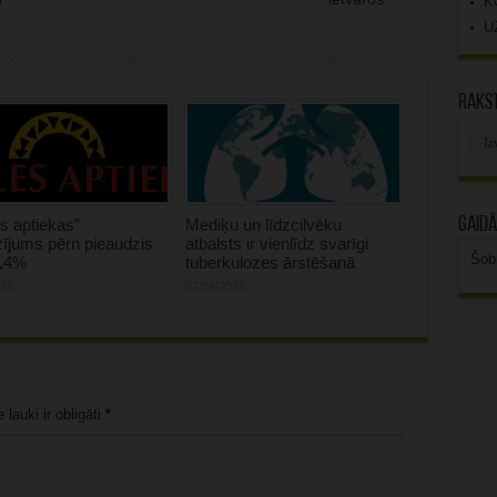
K
U
Rakst
Rak
arhī
Gaidā
s aptiekas”
Mediķu un līdzcilvēku
ījums pērn pieaudzis
atbalsts ir vienlīdz svarīgi
Šob
0,4%
tuberkulozes ārstēšanā
026
07/08/2026
lauki ir obligāti
*