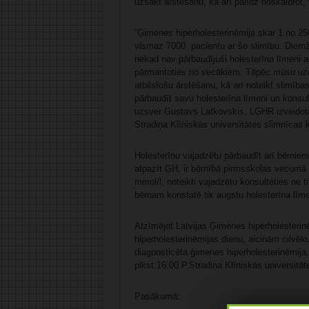
uzsākt ārstēšanu, kā arī palīdz noskaidrot, 
“Ģimenes hiperholesterinēmija skar 1 no 250
vismaz 7000 pacientu ar šo slimību. Diemžē
nekad nav pārbaudījuši holesterīna līmeni 
pārmantoties no vecākiem. Tāpēc mūsu uzde
atbilstošu ārstēšanu, kā arī noteikt slimība
pārbaudīt savu holesterīna līmeni un konsu
uzsver Gustavs Latkovskis, LĢHR izveidotāj
Stradiņa Klīniskās universitātes slimnīcas k
Holesterīnu vajadzētu pārbaudīt arī bērniem,
atpazīt ĢH, ir bērnībā pirmsskolas vecumā (a
mmol/l, noteikti vajadzētu konsultēties ne t
bērnam konstatē tik augstu holesterīna līme
Atzīmējot Latvijas Ģimenes hiperholesterin
hiperholesterinēmijas dienu, aicinām cilvēkus
diagnosticēta ģimenes hiperholesterinēmij
plkst.16.00 P.Stradiņa Klīniskās universitāt
Pasākumā: