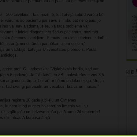
vai šī slimība ir pārmantota arī pacienta ģimenes locekļiem.
 – 300 cilvēkiem, kas nozīmē, ka Latvijā šobrīd varētu būt
l vairums šo pacientu par savu slimību pat nenojauš, jo
asinīs vai nav aizdomājušies, ka tāda problēma var
vums ir laicīgi diagnosticēt šādus pacientus, nozīmēt
s risku ģimenes locekļiem. Pirmais, ko aicinu ikvienu izdarīt –
ltēties ar ģimenes ārstu par nākamajiem soļiem,”
s un vadītājs, Latvijas Universitātes profesors, Paula
ardiologs.
 atzīst prof. G. Latkovskis: “Vislabākais brīdis, kad var
Rekl
p 5-6 gadiem). Ja “sliktais” jeb ZBL holesterīns ir virs 3,5
ikai ar ģimenes ārstu, bet arī ar bērnu endokrinologu. Un, ja
ni, tad svarīgi pārbaudīt arī vecākus, brāļus un māsas.”
ēmijas reģistra 10 gadu jubileju un Ģimenes
, kuriem ir ļoti augsts holesterīna līmenis vai jau
a, uz izglītojošu un iedvesmojošu pasākumu 24.septembrī
es slimnīcas A korpusa ātrijā.