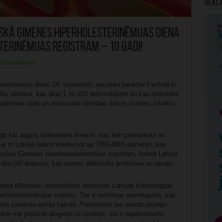
Rekl
skā Ģimenes hiperholesterinēmijas diena
terinēmijas reģistram – 10 gadi!
tīt komentāru
erinēmijas dienu 24. septembrī, pacientu biedrība ParSirdi.lv
bu slimībai, kas skar 1 no 250 iedzīvotājiem un kas neārstēta
opietnas sirds un asinsvadu slimības riskus, tostarp, infarktu
gs ļoti augsts holesterīna līmenis, kas tiek pārmantots no
ar to Latvijā šobrīd varētu būt ap 7000-8000 pacientu, kas
atvijas Ģimenes hiperholesterinēmijas reģistram, šobrīd Latvijā
iprinātu ĢH diagnozi, kas saņem atbilstošu ārstēšanu un aprūpi.
diņa Klīniskās universitātes slimnīcas Latvijas Kardioloģijas
erholesterinēmijas reģistrs. Tas ir nozīmīgs sasniegums, kas
ijas pacientu aprūpi Latvijā. Pacientiem tas sniedz iespēju
uri var precizēt diagnozi un izvērtēt, vai ir nepieciešams