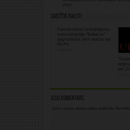
slogu
Saistītie raksti
Farmaceitisko izstrādājumu
vairumtirgotāja “Baltacon”
apgrozījums pērn audzis par
84,4%
07/08/2026
“Saule
apgroz
par 1
07/08/2
Jūsu komentārs
Jūsu e-pasta adrese netiks publicēta.Atzīmētie 