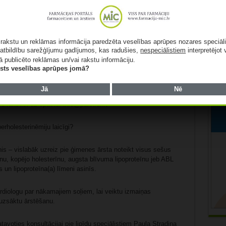
rinēmijas reģistra ārstiem,
ar slimības riskiem, pētījumiem, ārstēšanu un dzīvesveida lomu
ā rakstu un reklāmas informācija paredzēta veselības aprūpes nozares speciāl
atbildību sarežģījumu gadījumos, kas radušies,
nespeciālistiem
interpretējot 
lv
ā publicēto reklāmas un/vai rakstu informāciju.
lists veselības aprūpes jomā?
Jā
Nē
u rakstiet uz epastu: info@parsirdi.lv
erholesterinēmiju laicīgi?
is – vislabāk uzreiz pie ģimenes ārsta noteikt visus sešus
īnu, kopējo holesterīnu, augsta blīvuma lipoproteīnu jeb ABL
s un lipoproteīna(a) līmeni asinīs.
rdiologu par nākamajiem soļiem, lai veiktu izmaiņas
uzsāktu ārstēšanu.
atavoties konsultācijai pie lipīdu speciālistiem Paula Stradiņa