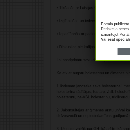
• Tikšanās ar Latvijas Ģimenes Hiperholeste
• Izglītojošas un iedvesmojošas lekcijas p
Portālā publicēt
Redakcija nenes 
• Iepazīšanās ar pacientu biedrību ParSirdi.
izmantojot Portāl
Vai esat speciā
• Diskusijas pie kafijas vai tējas tases.
Lai apstiprinātu savu dalību pasākumā, lūdz
Kā atklāt augstu holesterīnu un ģimenes hip
1.Ikvienam jānosaka savs holesterīna līmen
holesterīna rādītājus, tostarp, ZBL holester
holesterīnu, ne-ABL holesterīnu, triglicerīdu
2. Jākonsultējas ar ģimenes ārstu un/vai ka
dzīvesveidā un nepieciešamības gadījumā 
3. Uzziniet vairāk par ĢH, kā arī to, kā sag