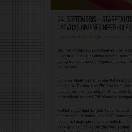
24. septembris – Starptauti
Latvijas Ģimenes hiperholes
Publicējis:
MIC Administrācija
22/09/2025
Raks
Atzīmējot Starptautisko Ģimenes hiperholest
kopā ar kardiologiem aicina pievērst uzmanī
jau agrīnā vecumā (30-40 gados) var radīt n
vai pat nāvi.
Ģimenes hiperholesterinēmijai (ĢH) raksturī
vecākiem. Tā skar 1 no 250 cilvēkiem, līdz 
pakļauti šīs slimības riskam. Pateicoties L
ir identificēti aptuveni 700 cilvēki ar apst
Turklāt šogad aprit 10 gadi, kopš Paula Stra
centrā sācis darboties Latvijas Ģimenes hip
būtiski uzlabojis ģimenes hiperholesterinēm
saņemt konsultācijas pie zinošiem ārstiem, k