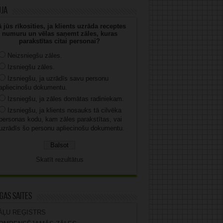
uja
 jūs rīkosities, ja klients uzrāda receptes
numuru un vēlas saņemt zāles, kuras
parakstītas citai personai?
Neizsniegšu zāles.
Izsniegšu zāles.
Izsniegšu, ja uzrādīs savu personu
apliecinošu dokumentu.
Izsniegšu, ja zāles domātas radiniekam.
Izsniegšu, ja klients nosauks tā cilvēka
personas kodu, kam zāles parakstītas, vai
uzrādīs šo personu apliecinošu dokumentu.
Skatīt rezultātus
gas saites
ĀĻU REĢISTRS