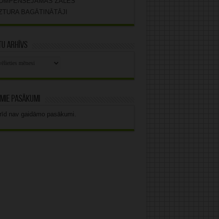
OMPENSĒJAMĀS ZĀLES
ZTURA BAGĀTINĀTĀJI
u arhīvs
stu
vs
mie pasākumi
rīd nav gaidāmo pasākumi.