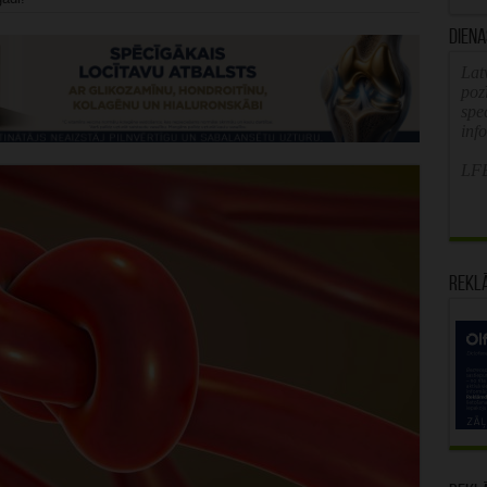
Diena
Latv
poz
spe
inf
LFB
Rekl