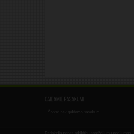
Gaidāmie pasākumi
Šobrīd nav gaidāmo pasākumi.
Redakcija nenes atbildību sarežģījumu gadījumos, ka