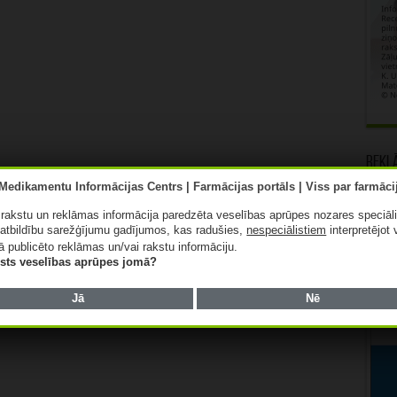
Rekl
ā rakstu un reklāmas informācija paredzēta veselības aprūpes nozares speciāl
atbildību sarežģījumu gadījumos, kas radušies,
nespeciālistiem
interpretējot 
ā publicēto reklāmas un/vai rakstu informāciju.
lists veselības aprūpes jomā?
Jā
Nē