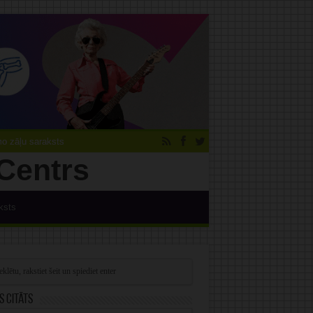
 zāļu saraksts
ksts
s citāts