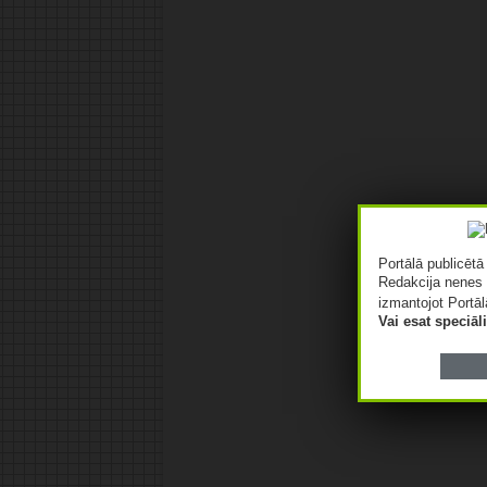
Portālā publicēt
Redakcija nenes 
izmantojot Portāl
Vai esat speciā