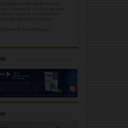
ijā jāstiprina klīniskā farmaceita
īcijas slimnīcā un veselības aprūpes
ciālistu komandā, kā arī jāuzlabo
ormācijas apmaiņa ar ārstiem.
 prezidente Zane Melberga
āma
āma