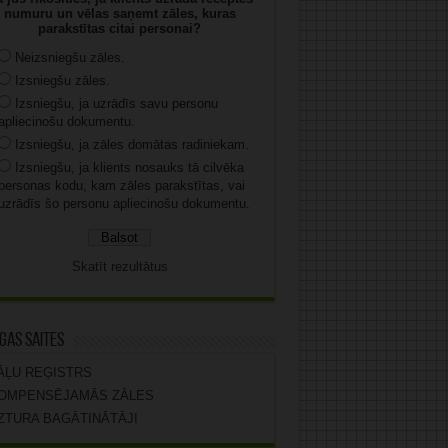
numuru un vēlas saņemt zāles, kuras
parakstītas citai personai?
Neizsniegšu zāles.
Izsniegšu zāles.
Izsniegšu, ja uzrādīs savu personu
apliecinošu dokumentu.
Izsniegšu, ja zāles domātas radiniekam.
Izsniegšu, ja klients nosauks tā cilvēka
personas kodu, kam zāles parakstītas, vai
uzrādīs šo personu apliecinošu dokumentu.
Skatīt rezultātus
gas saites
ĀĻU REĢISTRS
OMPENSĒJAMĀS ZĀLES
ZTURA BAGĀTINĀTĀJI