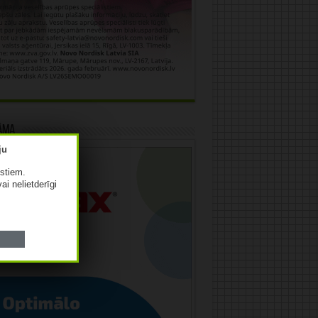
āma
istiem.
vai nelietderīgi