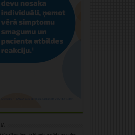
uja
 jūs rīkosities, ja klients uzrāda receptes