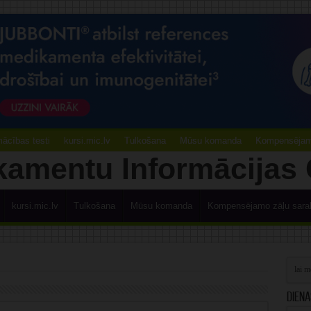
ācības testi
kursi.mic.lv
Tulkošana
Mūsu komanda
Kompensējamo
kursi.mic.lv
Tulkošana
Mūsu komanda
Kompensējamo zāļu sara
Diena