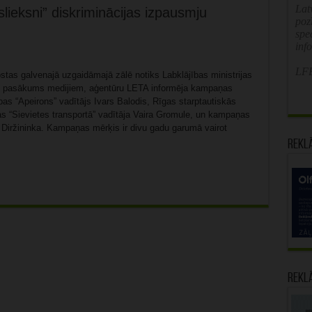
Latv
ieksni” diskriminācijas izpausmju
poz
spe
inf
LFB
stas galvenajā uzgaidāmajā zālē notiks Labklājības ministrijas
as pasākums medijiem, aģentūru LETA informēja kampaņas
bas “Apeirons” vadītājs Ivars Balodis, Rīgas starptautiskās
as “Sievietes transportā” vadītāja Vaira Gromule, un kampaņas
Diržininka. Kampaņas mērķis ir divu gadu garumā vairot
Rekl
Rekl