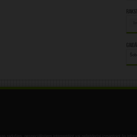
Rakst
Rak
arhī
Gaidā
Šob
s radušies, nespeciālistiem interpretējot vai nelietderīgi izmantojot šo infor