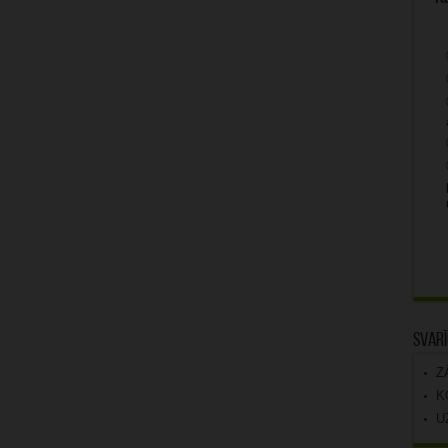
Svarī
Z
K
U