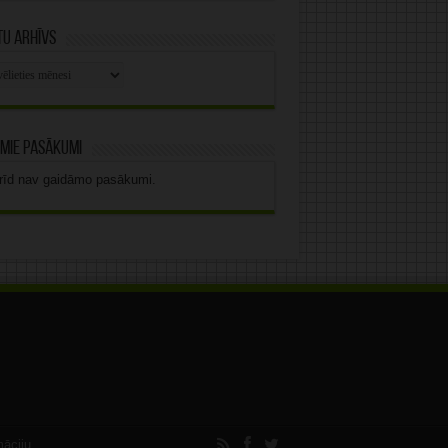
u arhīvs
stu
vs
mie pasākumi
rīd nav gaidāmo pasākumi.
māciju.