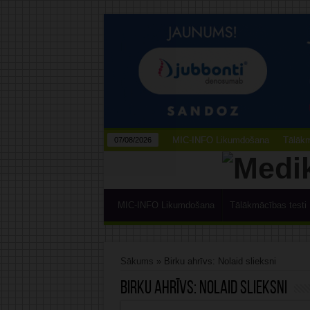
MIC-INFO Likumdošana
Tālākm
07/08/2026
MIC-INFO Likumdošana
Tālākmācības testi
Sākums
»
Birku ahrīvs: Nolaid slieksni
Birku ahrīvs:
Nolaid slieksni