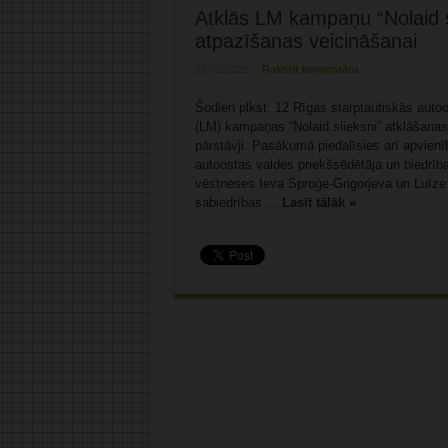
Atklās LM kampaņu “Nolaid sl
atpazīšanas veicināšanai
18/02/2026
Rakstīt komentāru
Šodien plkst. 12 Rīgas starptautiskās autoo
(LM) kampaņas “Nolaid slieksni” atklāšan
pārstāvji. Pasākumā piedalīsies arī apvienī
autoostas valdes priekšsēdētāja un biedrīb
vēstneses Ieva Sproģe-Grigorjeva un Luīze 
sabiedrības ...
Lasīt tālāk »