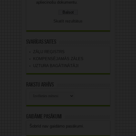
apliecinošu dokumentu.
Skatīt rezultātus
Svarīgas saites
ZĀĻU REĢISTRS
KOMPENSĒJAMĀS ZĀLES
UZTURA BAGĀTINĀTĀJI
Rakstu arhīvs
Rakstu
arhīvs
Gaidāmie pasākumi
Šobrīd nav gaidāmo pasākumi.