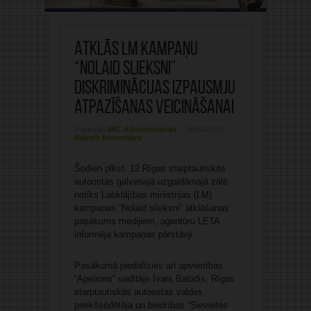
Atklās LM kampaņu
“Nolaid slieksni”
diskriminācijas izpausmju
atpazīšanas veicināšanai
Publicējis:
MIC Administrācija
18/02/2026
Rakstīt komentāru
Šodien plkst. 12 Rīgas starptautiskās
autoostas galvenajā uzgaidāmajā zālē
notiks Labklājības ministrijas (LM)
kampaņas “Nolaid slieksni” atklāšanas
pasākums medijiem, aģentūru LETA
informēja kampaņas pārstāvji.
Pasākumā piedalīsies arī apvienības
“Apeirons” vadītājs Ivars Balodis, Rīgas
starptautiskās autoostas valdes
priekšsēdētāja un biedrības “Sievietes