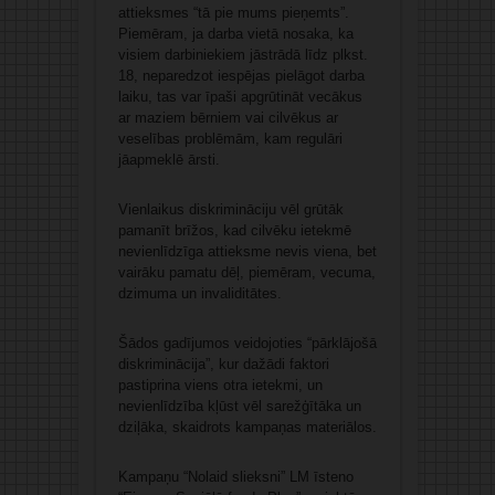
attieksmes “tā pie mums pieņemts”.
Piemēram, ja darba vietā nosaka, ka
visiem darbiniekiem jāstrādā līdz plkst.
18, neparedzot iespējas pielāgot darba
laiku, tas var īpaši apgrūtināt vecākus
ar maziem bērniem vai cilvēkus ar
veselības problēmām, kam regulāri
jāapmeklē ārsti.
Vienlaikus diskrimināciju vēl grūtāk
pamanīt brīžos, kad cilvēku ietekmē
nevienlīdzīga attieksme nevis viena, bet
vairāku pamatu dēļ, piemēram, vecuma,
dzimuma un invaliditātes.
Šādos gadījumos veidojoties “pārklājošā
diskriminācija”, kur dažādi faktori
pastiprina viens otra ietekmi, un
nevienlīdzība kļūst vēl sarežģītāka un
dziļāka, skaidrots kampaņas materiālos.
Kampaņu “Nolaid slieksni” LM īsteno