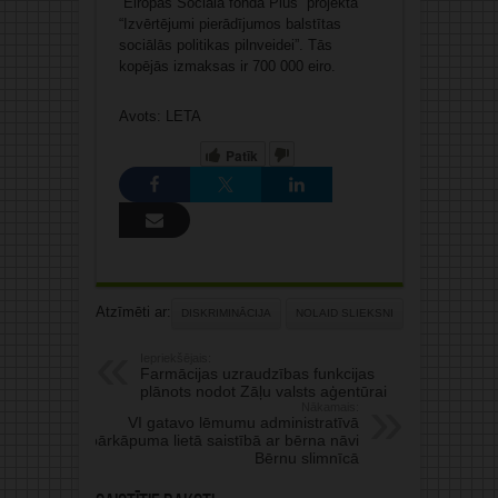
“Eiropas Sociālā fonda Plus” projektā
“Izvērtējumi pierādījumos balstītas
sociālās politikas pilnveidei”. Tās
kopējās izmaksas ir 700 000 eiro.
Avots: LETA
Patīk
Atzīmēti ar:
DISKRIMINĀCIJA
NOLAID SLIEKSNI
Iepriekšējais:
Farmācijas uzraudzības funkcijas
plānots nodot Zāļu valsts aģentūrai
Nākamais:
VI gatavo lēmumu administratīvā
pārkāpuma lietā saistībā ar bērna nāvi
Bērnu slimnīcā