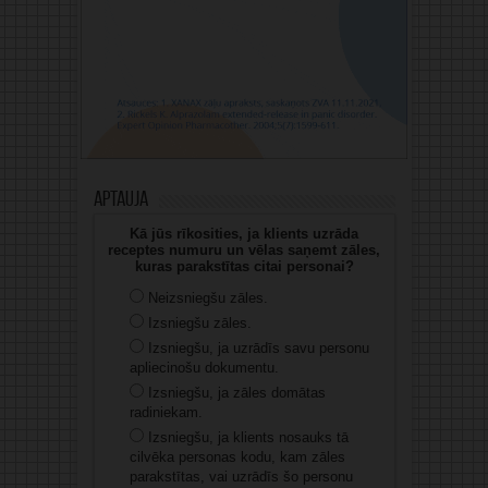
Aptauja
Kā jūs rīkosities, ja klients uzrāda
receptes numuru un vēlas saņemt zāles,
kuras parakstītas citai personai?
Neizsniegšu zāles.
Izsniegšu zāles.
Izsniegšu, ja uzrādīs savu personu
apliecinošu dokumentu.
Izsniegšu, ja zāles domātas
radiniekam.
Izsniegšu, ja klients nosauks tā
cilvēka personas kodu, kam zāles
parakstītas, vai uzrādīs šo personu