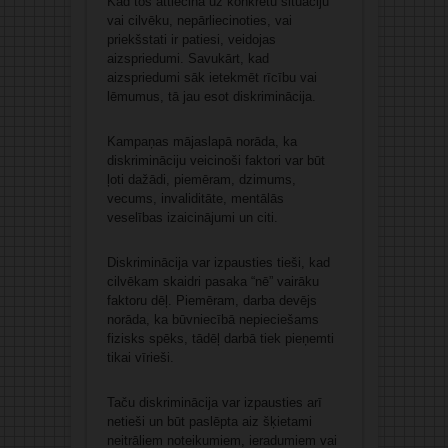
Kad tos attiecina uz konkrētu situāciju
vai cilvēku, nepārliecinoties, vai
priekšstati ir patiesi, veidojas
aizspriedumi. Savukārt, kad
aizspriedumi sāk ietekmēt rīcību vai
lēmumus, tā jau esot diskriminācija.
Kampaņas mājaslapā norāda, ka
diskrimināciju veicinoši faktori var būt
ļoti dažādi, piemēram, dzimums,
vecums, invaliditāte, mentālās
veselības izaicinājumi un citi.
Diskriminācija var izpausties tieši, kad
cilvēkam skaidri pasaka “nē” vairāku
faktoru dēļ. Piemēram, darba devējs
norāda, ka būvniecībā nepieciešams
fizisks spēks, tādēļ darbā tiek pieņemti
tikai vīrieši.
Taču diskriminācija var izpausties arī
netieši un būt paslēpta aiz šķietami
neitrāliem noteikumiem, ieradumiem vai