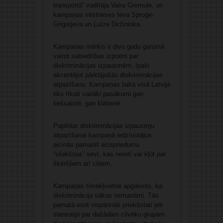
transportā” vadītāja Vaira Gromule, un
kampaņas vēstneses Ieva Sproģe-
Grigorjeva un Luīze Diržininka.
Kampaņas mērķis ir divu gadu garumā
vairot sabiedrības izpratni par
diskriminācijas izpausmēm, īpaši
akcentējot pārklājošās diskriminācijas
atpazīšanu. Kampaņas laikā visā Latvijā
tiks rīkoti vairāki pasākumi gan
tiešsaistē, gan klātienē.
Papildus diskriminācijas izpausmju
atpazīšanai kampaņā iedzīvotājus
aicinās pamanīt aizspriedumu
“sliekšņus” sevī, kas nereti var kļūt par
šķēršļiem arī citiem.
Kampaņas tīmekļvietnē apgalvots, ka
diskriminācija sākas nemanāmi. Tās
pamatā esot vispārināti priekšstati jeb
stereotipi par dažādām cilvēku grupām.