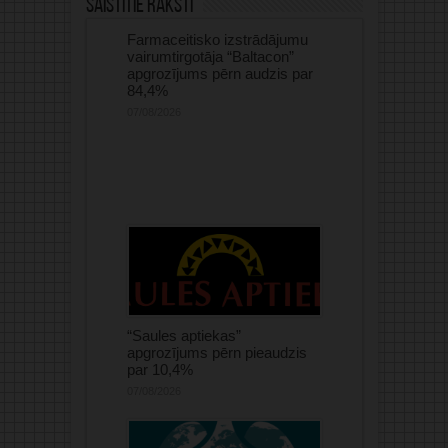
Saistītie raksti
Farmaceitisko izstrādājumu
vairumtirgotāja “Baltacon”
apgrozījums pērn audzis par
84,4%
07/08/2026
“Saules aptiekas”
apgrozījums pērn pieaudzis
par 10,4%
07/08/2026