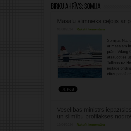
Birku ahrīvs:
Somija
Masalu slimnieks ceļojis ar 
01/08/2024
Rakstīt komentāru
Somijas Nacio
ar masalām inf
prāmi Viking 
atsaucoties uz
Tallinas uz He
iestāde brīdin
citus pasažier
Veselības ministrs iepazīsie
un slimību profilakses nodr
19/04/2024
Rakstīt komentāru