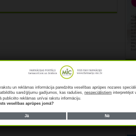
Rekl
ā rakstu un reklāmas informācija paredzēta veselības aprūpes nozares speciāl
atbildību sarežģījumu gadījumos, kas radušies,
nespeciālistiem
interpretējot 
ā publicēto reklāmas un/vai rakstu informāciju.
lists veselības aprūpes jomā?
Jā
Nē