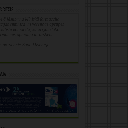
s citāts
ijā jāstiprina klīniskā farmaceita
īcijas slimnīcā un veselības aprūpes
ciālistu komandā, kā arī jāuzlabo
ormācijas apmaiņa ar ārstiem.
 prezidente Zane Melberga
āma