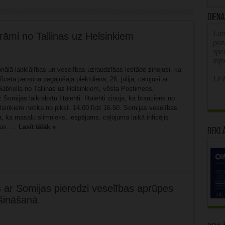
Diena
Latv
prāmi no Tallinas uz Helsinkiem
poz
spe
inf
nālā labklājības un veselības uzraudzības iestāde ziņojusi, ka
LFB
icēta persona pagājušajā piektdienā, 26. jūlijā, ceļojusi ar
Gabriella no Tallinas uz Helsinkiem, vēsta Postimees,
 Somijas laikrakstu Iltalehti. Iltalehti ziņoja, ka brauciens no
lsinkiem notika no plkst. 14.00 līdz 16.50. Somijas veselības
a, ka masalu slimnieks, iespējams, ceļojuma laikā inficējis
us. ...
Lasīt tālāk »
Rekl
s ar Somijas pieredzi veselības aprūpes
ošināšanā