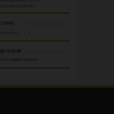
OMPENSĒJAMĀS ZĀLES
ZTURA BAGĀTINĀTĀJI
u arhīvs
stu
vs
mie pasākumi
rīd nav gaidāmo pasākumi.