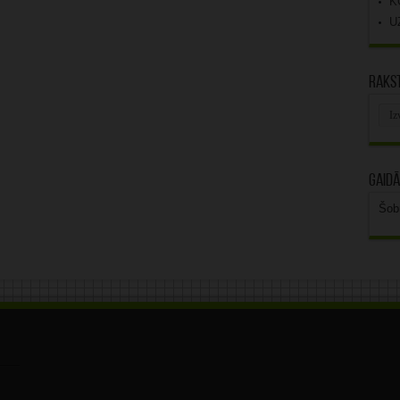
K
U
Rakst
Rak
arhī
Gaidā
Šob