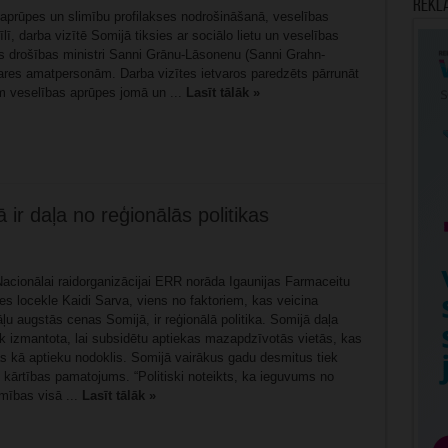
Rekl
 aprūpes un slimību profilakses nodrošināšanā, veselības
ī, darba vizītē Somijā tiksies ar sociālo lietu un veselības
ās drošības ministri Sanni Grānu-Lāsonenu (Sanni Grahn-
res amatpersonām. Darba vizītes ietvaros paredzēts pārrunāt
m veselības aprūpes jomā un ...
Lasīt tālāk »
ir daļa no reģionālās politikas
Nacionālai raidorganizācijai ERR norāda Igaunijas Farmaceitu
es locekle Kaidi Sarva, viens no faktoriem, kas veicina
u augstās cenas Somijā, ir reģionālā politika. Somijā daļa
ek izmantota, lai subsidētu aptiekas mazapdzīvotās vietās, kas
as kā aptieku nodoklis. Somijā vairākus gadu desmitus tiek
 kārtības pamatojums. “Politiski noteikts, ka ieguvums no
mības visā ...
Lasīt tālāk »