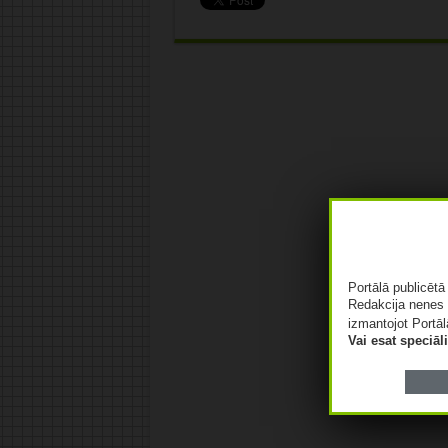
Portālā publicēt
Redakcija nenes 
izmantojot Portāl
Vai esat speciā