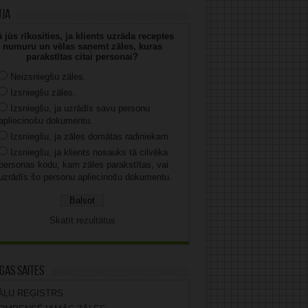
uja
 jūs rīkosities, ja klients uzrāda receptes
numuru un vēlas saņemt zāles, kuras
parakstītas citai personai?
Neizsniegšu zāles.
Izsniegšu zāles.
Izsniegšu, ja uzrādīs savu personu
apliecinošu dokumentu.
Izsniegšu, ja zāles domātas radiniekam.
Izsniegšu, ja klients nosauks tā cilvēka
personas kodu, kam zāles parakstītas, vai
uzrādīs šo personu apliecinošu dokumentu.
Skatīt rezultātus
gas saites
ĀĻU REĢISTRS