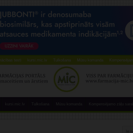
ācības testi
kursi.mic.lv
Tulkošana
Mūsu komanda
Kompensējamo
kursi.mic.lv
Tulkošana
Mūsu komanda
Kompensējamo zāļu sara