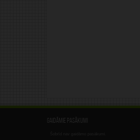
Gaidāmie pasākumi
Šobrīd nav gaidāmo pasākumi.