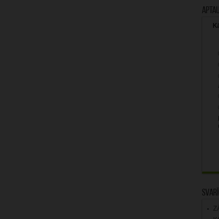
Apta
Kā
Svarī
Z