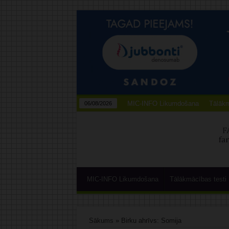
MIC-INFO Likumdošana
Tālākm
06/08/2026
MIC-INFO Likumdošana
Tālākmācības testi
Sākums
»
Birku ahrīvs: Somija