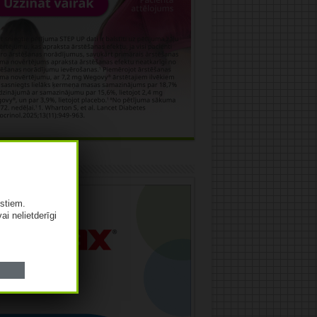
āma
istiem.
vai nelietderīgi