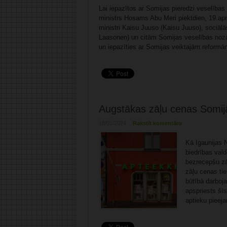
Lai iepazītos ar Somijas pieredzi veselības
ministrs Hosams Abu Meri piektdien, 19.aprīl
ministri Kaisu Juuso (Kaisu Juuso), sociāl
Laasonen) un citām Somijas veselības noza
un iepazīties ar Somijas veiktajām reformā
Augstākas zāļu cenas Somijā 
18/01/2024
Rakstīt komentāru
Kā Igaunijas 
biedrības vald
bezrecepšu zāļ
zāļu cenas ti
būtībā darboj
apspriests šīs
aptieku pieeja