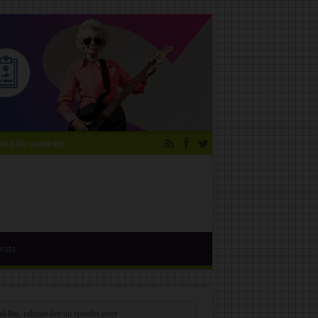
 zāļu saraksts
ksts