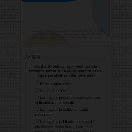
Aptauja
Kā jūs rīkosities, ja klients uzrāda
receptes numuru un vēlas saņemt zāles,
kuras parakstītas citai personai?
Neizsniegšu zāles.
Izsniegšu zāles.
Izsniegšu, ja uzrādīs savu personu
apliecinošu dokumentu.
Izsniegšu, ja zāles domātas
radiniekam.
Izsniegšu, ja klients nosauks tā
cilvēka personas kodu, kam zāles