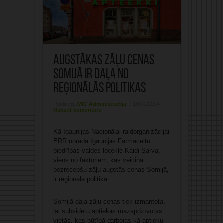
Augstākas zāļu cenas
Somijā ir daļa no
reģionālās politikas
Publicējis:
MIC Administrācija
18/01/2024
Rakstīt komentāru
Kā Igaunijas Nacionālai raidorganizācijai
ERR norāda Igaunijas Farmaceitu
biedrības valdes locekle Kaidi Sarva,
viens no faktoriem, kas veicina
bezrecepšu zāļu augstās cenas Somijā,
ir reģionālā politika.
Somijā daļa zāļu cenas tiek izmantota,
lai subsidētu aptiekas mazapdzīvotās
vietās, kas būtībā darbojas kā aptieku