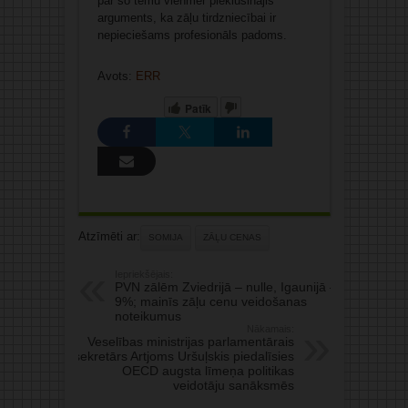
par šo tēmu vienmēr pieklusinājis
arguments, ka zāļu tirdzniecībai ir
nepieciešams profesionāls padoms.
Avots:
ERR
Patīk
Atzīmēti ar:
SOMIJA
ZĀĻU CENAS
Iepriekšējais:
PVN zālēm Zviedrijā – nulle, Igaunijā –
9%; mainīs zāļu cenu veidošanas
noteikumus
Nākamais:
Veselības ministrijas parlamentārais
sekretārs Artjoms Uršuļskis piedalīsies
OECD augsta līmeņa politikas
veidotāju sanāksmēs