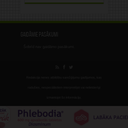
Gaidāmie pasākumi
Šobrīd nav gaidāmo pasākumi.
Redakcija nenes atbildību sarežģījumu gadījumos, kas
radušies, nespeciālistiem interpretējot vai nelietderīgi
izmantojot šo informāciju.