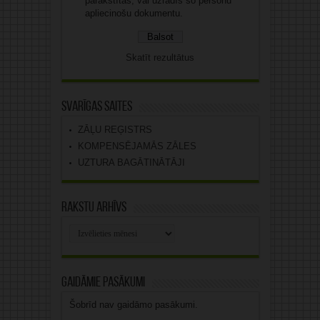
parakstītas, vai uzrādīs šo personu
apliecinošu dokumentu.
Skatīt rezultātus
Svarīgas saites
ZĀĻU REĢISTRS
KOMPENSĒJAMĀS ZĀLES
UZTURA BAGĀTINĀTĀJI
Rakstu arhīvs
Rakstu
arhīvs
Gaidāmie pasākumi
Šobrīd nav gaidāmo pasākumi.