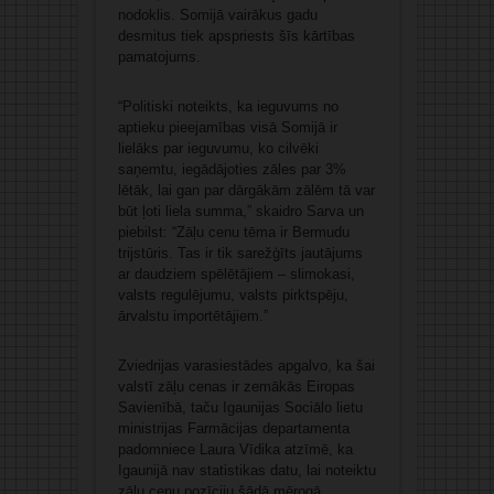
nodoklis. Somijā vairākus gadu
desmitus tiek apspriests šīs kārtības
pamatojums.
“Politiski noteikts, ka ieguvums no
aptieku pieejamības visā Somijā ir
lielāks par ieguvumu, ko cilvēki
saņemtu, iegādājoties zāles par 3%
lētāk, lai gan par dārgākām zālēm tā var
būt ļoti liela summa,” skaidro Sarva un
piebilst: “Zāļu cenu tēma ir Bermudu
trijstūris. Tas ir tik sarežģīts jautājums
ar daudziem spēlētājiem – slimokasi,
valsts regulējumu, valsts pirktspēju,
ārvalstu importētājiem.”
Zviedrijas varasiestādes apgalvo, ka šai
valstī zāļu cenas ir zemākās Eiropas
Savienībā, taču Igaunijas Sociālo lietu
ministrijas Farmācijas departamenta
padomniece Laura Vīdika atzīmē, ka
Igaunijā nav statistikas datu, lai noteiktu
zāļu cenu pozīciju šādā mērogā.