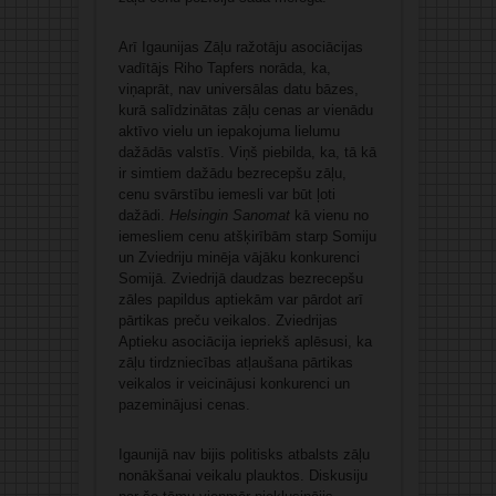
Arī Igaunijas Zāļu ražotāju asociācijas
vadītājs Riho Tapfers norāda, ka,
viņaprāt, nav universālas datu bāzes,
kurā salīdzinātas zāļu cenas ar vienādu
aktīvo vielu un iepakojuma lielumu
dažādās valstīs. Viņš piebilda, ka, tā kā
ir simtiem dažādu bezrecepšu zāļu,
cenu svārstību iemesli var būt ļoti
dažādi.
Helsingin Sanomat
kā vienu no
iemesliem cenu atšķirībām starp Somiju
un Zviedriju minēja vājāku konkurenci
Somijā. Zviedrijā daudzas bezrecepšu
zāles papildus aptiekām var pārdot arī
pārtikas preču veikalos. Zviedrijas
Aptieku asociācija iepriekš aplēsusi, ka
zāļu tirdzniecības atļaušana pārtikas
veikalos ir veicinājusi konkurenci un
pazeminājusi cenas.
Igaunijā nav bijis politisks atbalsts zāļu
nonākšanai veikalu plauktos. Diskusiju