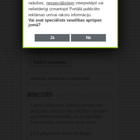
radušies,
nespeciālistiem
interpretējot vai
nelietderīgi izmantojot Portālā publicēto
E-pasts
*
reklāmas un/vai rakstu informāciju.
Vai esat speciālists veselības aprūpes
jomā?
Web
Jā
Nē
Save my name, email, and website in this
browser for the next time I comment.
Alternative:
Dienas citāts
Latvijā jāstiprina klīniskā farmaceita
pozīcijas slimnīcā un veselības aprūpes
speciālistu komandā, kā arī jāuzlabo
informācijas apmaiņa ar ārstiem.
LFB prezidente Zane Melberga