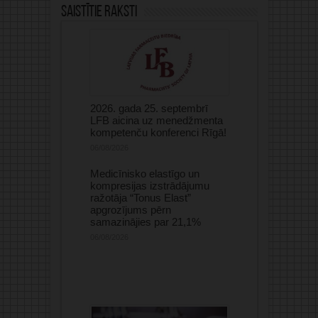
Saistītie raksti
2026. gada 25. septembrī
LFB aicina uz menedžmenta
kompetenču konferenci Rīgā!
06/08/2026
Medicīnisko elastīgo un
kompresijas izstrādājumu
ražotāja “Tonus Elast”
apgrozījums pērn
samazinājies par 21,1%
06/08/2026