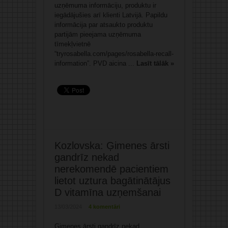
uzņēmuma informāciju, produktu ir
iegādājušies arī klienti Latvijā. Papildu
informācija par atsaukto produktu
partijām pieejama uzņēmuma
tīmekļvietnē
“tryrosabella.com/pages/rosabella-recall-
information”. PVD aicina ...
Lasīt tālāk »
Kozlovska: Ģimenes ārsti
gandrīz nekad
nerekomendē pacientiem
lietot uztura bagātinātājus
D vitamīna uzņemšanai
13/03/2024
4 komentāri
Ģimenes ārsti gandrīz nekad