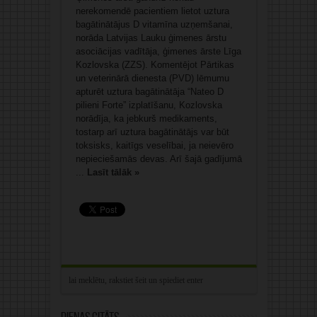
nerekomendē pacientiem lietot uztura
bagātinātājus D vitamīna uzņemšanai,
norāda Latvijas Lauku ģimenes ārstu
asociācijas vadītāja, ģimenes ārste Līga
Kozlovska (ZZS). Komentējot Pārtikas
un veterinārā dienesta (PVD) lēmumu
apturēt uztura bagātinātāja “Nateo D
pilieni Forte” izplatīšanu, Kozlovska
norādīja, ka jebkurš medikaments,
tostarp arī uztura bagātinātājs var būt
toksisks, kaitīgs veselībai, ja neievēro
nepieciešamās devas. Arī šajā gadījumā
...
Lasīt tālāk »