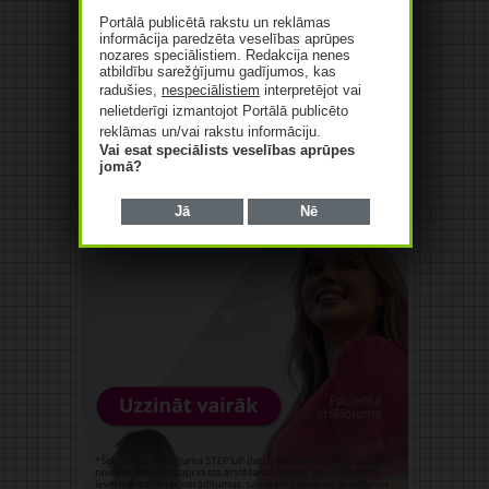
Portālā publicētā rakstu un reklāmas
informācija paredzēta veselības aprūpes
nozares speciālistiem. Redakcija nenes
atbildību sarežģījumu gadījumos, kas
radušies,
nespeciālistiem
interpretējot vai
nelietderīgi izmantojot Portālā publicēto
reklāmas un/vai rakstu informāciju.
Vai esat speciālists veselības aprūpes
jomā?
Jā
Nē