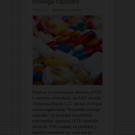
moringa capsules”
16/03/2026
Rakstīt komentāru
Pārtikas un veterinārais dienests (PVD)
ir saņēmis informāciju, ka ASV ražotājs
“Ambrosia Brands LLC” atsauc no tirgus
uztura bagātinātāju “Rosabella moringa
capsules”, jo produktā konstatētas
salmonellas, aģentūru LETA informēja
dienestā. PVD norāda, ka produkts ir
izplatīts tiešsaistē un, saskaņā ar