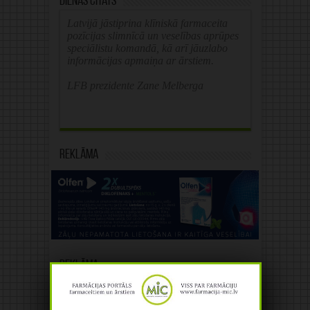
Dienas citāts
Latvijā jāstiprina klīniskā farmaceita
pozīcijas slimnīcā un veselības aprūpes
speciālistu komandā, kā arī jāuzlabo
informācijas apmaiņa ar ārstiem.
LFB prezidente Zane Melberga
Reklāma
Reklāma