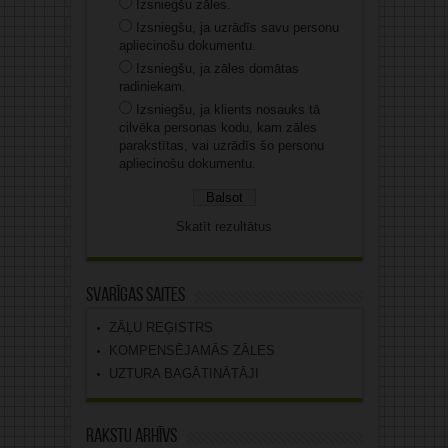
Izsniegšu zāles.
Izsniegšu, ja uzrādīs savu personu
apliecinošu dokumentu.
Izsniegšu, ja zāles domātas
radiniekam.
Izsniegšu, ja klients nosauks tā
cilvēka personas kodu, kam zāles
parakstītas, vai uzrādīs šo personu
apliecinošu dokumentu.
Skatīt rezultātus
Svarīgas saites
ZĀĻU REĢISTRS
KOMPENSĒJAMĀS ZĀLES
UZTURA BAGĀTINĀTĀJI
Rakstu arhīvs