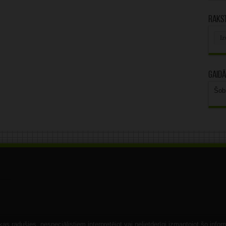
Rakst
Rak
arhī
Gaidā
Šob
s radušies, nespeciālistiem interpretējot vai nelietderīgi izmantojot šo infor