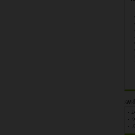
Svarī
Z
K
U