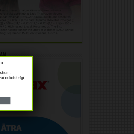
āma
istiem.
vai nelietderīgi