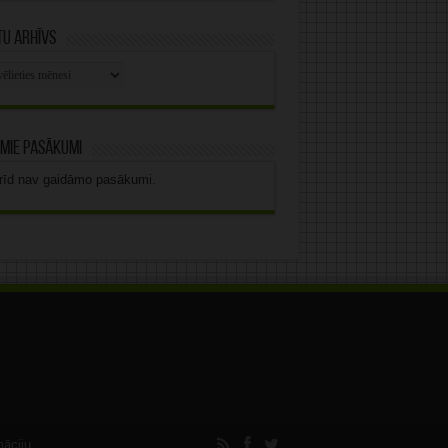
u arhīvs
stu
vs
mie pasākumi
rīd nav gaidāmo pasākumi.
māciju.