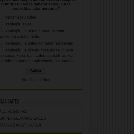
numuru un vēlas saņemt zāles, kuras
parakstītas citai personai?
Neizsniegšu zāles.
Izsniegšu zāles.
Izsniegšu, ja uzrādīs savu personu
apliecinošu dokumentu.
Izsniegšu, ja zāles domātas radiniekam.
Izsniegšu, ja klients nosauks tā cilvēka
personas kodu, kam zāles parakstītas, vai
uzrādīs šo personu apliecinošu dokumentu.
Skatīt rezultātus
gas saites
ĀĻU REĢISTRS
OMPENSĒJAMĀS ZĀLES
ZTURA BAGĀTINĀTĀJI