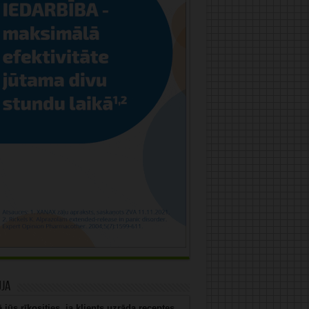
uja
 jūs rīkosities, ja klients uzrāda receptes