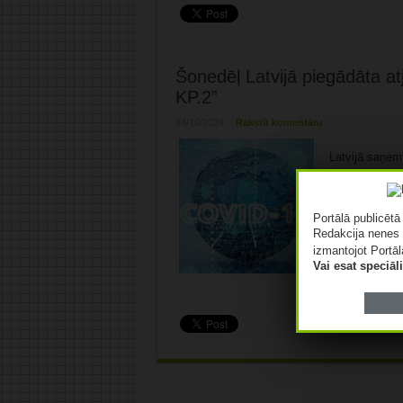
Šonedēļ Latvijā piegādāta a
KP.2”
24/10/2024
Rakstīt komentāru
Latvijā saņem
KP.2”, kura p
2 vīrusa pave
bērniem no 6 
Portālā publicēt
pasūtījumu, l
Redakcija nenes 
iedzīvotājus i
izmantojot Portāl
gripu. Vakcinā
Vai esat speciā
reizē. ...
Lasīt