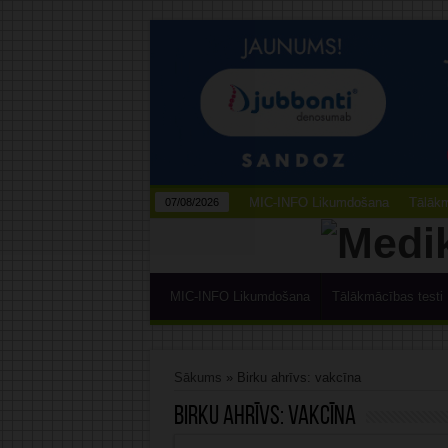
MIC-INFO Likumdošana
Tālākm
07/08/2026
MIC-INFO Likumdošana
Tālākmācības testi
Sākums
»
Birku ahrīvs: vakcīna
Birku ahrīvs:
vakcīna