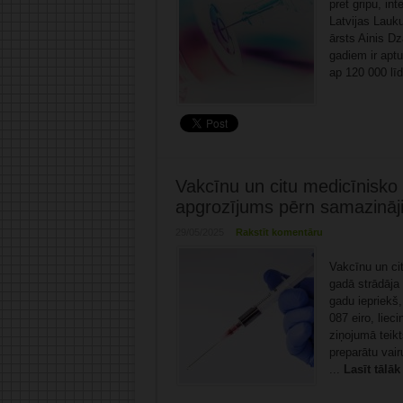
pret gripu, in
Latvijas Lauk
ārsts Ainis Dz
gadiem ir aptu
ap 120 000 līd
Vakcīnu un citu medicīnisko 
apgrozījums pērn samazināj
29/05/2025
Rakstīt komentāru
Vakcīnu un ci
gadā strādāja
gadu iepriekš
087 eiro, liec
ziņojumā teik
preparātu vair
...
Lasīt tālāk