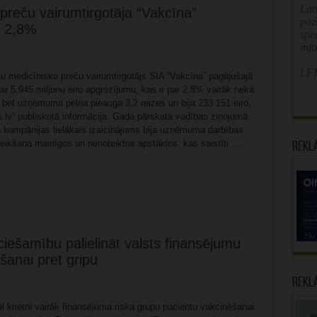
Latv
preču vairumtirgotāja “Vakcīna”
poz
r 2,8%
spe
inf
LFB
tu medicīnisko preču vairumtirgotājs SIA “Vakcīna” pagājušajā
ar 5,945 miljonu eiro apgrozījumu, kas ir par 2,8% vairāk nekā
, bet uzņēmuma peļņa pieauga 3,2 reizes un bija 233 151 eiro,
s.lv” publiskotā informācija. Gada pārskata vadības ziņojumā
rn kompānijas lielākais izaicinājums bija uzņēmuma darbības
teikšana mainīgos un nenoteiktos apstākļos, kas saistīti ...
Rekl
iešamību palielināt valsts finansējumu
šanai pret gripu
Rekl
tvēl krietni vairāk finansējuma riska grupu pacientu vakcinēšanai