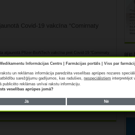
tjaunotā Covid-19 vakcīna “Comirnaty
ta atjaunotā Pfizer-BioNTech vakcīna pret Covid-19 “Comirnaty
Rekl
iemērota 2024./2025. gada sezonas cirkulējošajiem SARS-CoV-
idiem. Vakcīna piemērota vakcinācijai gan pieaugušajiem, gan
mēnešu vecuma. Ārstniecības iestādes var veikt vakcīnu
ā rakstu un reklāmas informācija paredzēta veselības aprūpes nozares speciāl
ai nākamnedēļ tās būtu pieejamas iedzīvotājiem. Aicinām
atbildību sarežģījumu gadījumos, kas radušies,
nespeciālistiem
interpretējot 
zmantot iespēju savlaicīgi vakcinēties gan pret Covid-19, gan
ā publicēto reklāmas un/vai rakstu informāciju.
ciju pret gripu un Covid-19 var saņemt vienā vakcinācijas
lists veselības aprūpes jomā?
 tālāk »
Jā
Nē