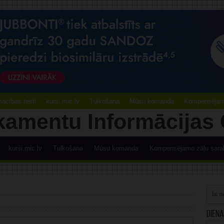
ācības testi
kursi.mic.lv
Tulkošana
Mūsu komanda
Kompensējamo
kursi.mic.lv
Tulkošana
Mūsu komanda
Kompensējamo zāļu sara
Diena