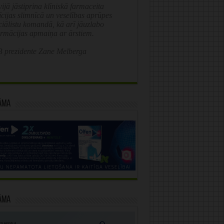
ijā jāstiprina klīniskā farmaceita
īcijas slimnīcā un veselības aprūpes
ciālistu komandā, kā arī jāuzlabo
ormācijas apmaiņa ar ārstiem.
 prezidente Zane Melberga
āma
āma