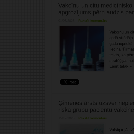
Vakcīnu un citu medicīnisko 
apgrozījums pērn audzis pa
01/06/2026
Rakstīt komentāru
Vakcīnu un ci
gadā strādāja 
gadu iepriekš
liecina “Firma
teikts, ka pē
stratēģijas no
Lasīt tālāk »
Ģimenes ārsts uzsver nepiec
riska grupu pacientu vakcinē
15/12/2025
Rakstīt komentāru
Valstij ir jāa