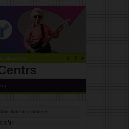
 zāļu saraksts
ksts
s citāts