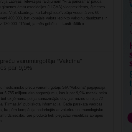
tervijā Latvijas Televīzijas raidījumam “Rīta panorāma” pauda
u ģimenes ārstu asociācijas (LLĢĀA) viceprezidents, ģimenes
albs. Viņš skaidroja, ka Latvijā iedzīvotāju vecumā virs 60
veni 400 000, bet kopējais valsts iepirkto vakcīnu daudzums ir
z 130 000. “Tātad, ja mēs gribētu ...
Lasīt tālāk »
preču vairumtirgotāja “Vakcīna”
ies par 9,9%
tu medicīnisko preču vairumtirgotājs SIA “Vakcīna” pagājušajā
 ar 5,785 miljonu eiro apgrozījumu, kas ir par 9,9% mazāk nekā
, bet uzņēmuma peļņa samazinājās deviņas reizes un bija 72
ina “Firmas.lv” publiskotā informācija. Gada pārskata vadības
ts, ka pērn kompānija nodarbojās ar vakcīnu un imunoloģisko
umtirdzniecību. Šie produkti tiek piegādāti veselības aprūpes
 »