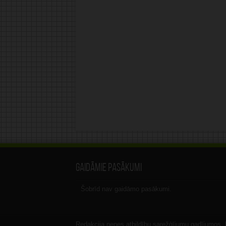
Gaidāmie pasākumi
Šobrīd nav gaidāmo pasākumi.
Redakcija nenes atbildību sarežģījumu gadījumos, ka