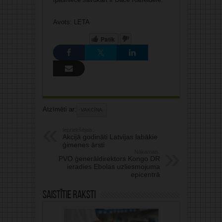
Avots: LETA
Patīk
Atzīmēti ar:
VAKCĪNA
Iepriekšējais:
Akcijā godināti Latvijas labākie
ģimenes ārsti
Nākamais:
PVO ģenerāldirektors Kongo DR
ieradies Ebolas uzliesmojuma
epicentrā
Saistītie raksti