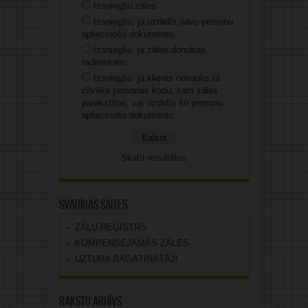
Izsniegšu zāles.
Izsniegšu, ja uzrādīs savu personu
apliecinošu dokumentu.
Izsniegšu, ja zāles domātas
radiniekam.
Izsniegšu, ja klients nosauks tā
cilvēka personas kodu, kam zāles
parakstītas, vai uzrādīs šo personu
apliecinošu dokumentu.
Skatīt rezultātus
Svarīgas saites
ZĀĻU REĢISTRS
KOMPENSĒJAMĀS ZĀLES
UZTURA BAGĀTINĀTĀJI
Rakstu arhīvs