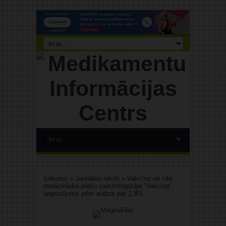
Sākums
»
Jaunākie raksti
»
Vakcīnu un citu
medicīnisko preču vairumtirgotāja “Vakcīna”
apgrozījums pērn audzis par 2,8%