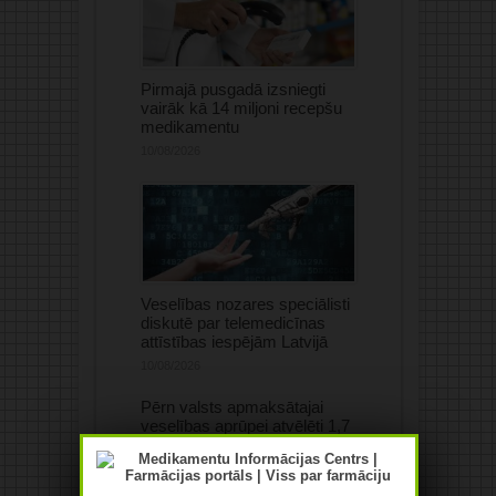
Pirmajā pusgadā izsniegti
vairāk kā 14 miljoni recepšu
medikamentu
10/08/2026
Veselības nozares speciālisti
diskutē par telemedicīnas
attīstības iespējām Latvijā
10/08/2026
Pērn valsts apmaksātajai
veselības aprūpei atvēlēti 1,7
miljardi eiro
10/08/2026