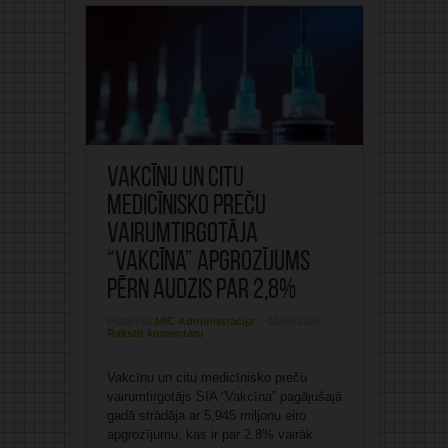
Vakcīnu un citu
medicīnisko preču
vairumtirgotāja
“Vakcīna” apgrozījums
pērn audzis par 2,8%
Publicējis:
MIC Administrācija
01/06/2026
Rakstīt komentāru
Vakcīnu un citu medicīnisko preču
vairumtirgotājs SIA “Vakcīna” pagājušajā
gadā strādāja ar 5,945 miljonu eiro
apgrozījumu, kas ir par 2,8% vairāk