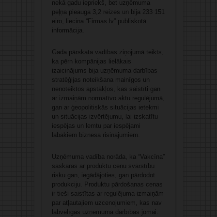
nekā gadu iepriekš, bet uzņēmuma
peļņa pieauga 3,2 reizes un bija 233 151
eiro, liecina “Firmas.lv” publiskotā
informācija.
Gada pārskata vadības ziņojumā teikts,
ka pērn kompānijas lielākais
izaicinājums bija uzņēmuma darbības
stratēģijas noteikšana mainīgos un
nenoteiktos apstākļos, kas saistīti gan
ar izmaiņām normatīvo aktu regulējumā,
gan ar ģeopolitiskās situācijas ietekmi
un situācijas izvērtējumu, lai izskatītu
iespējas un lemtu par iespējami
labākiem biznesa risinājumiem.
Uzņēmuma vadība norāda, ka “Vakcīna”
saskaras ar produktu cenu svārstību
risku gan, iegādājoties, gan pārdodot
produkciju. Produktu pārdošanas cenas
ir tieši saistītas ar regulējuma izmaiņām
par atļautajiem uzcenojumiem, kas nav
labvēlīgas uzņēmuma darbības jomai.