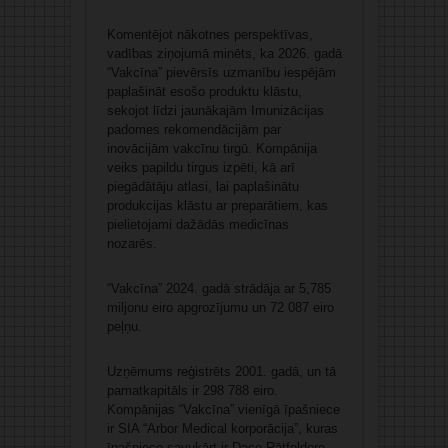
Komentējot nākotnes perspektīvas,
vadības ziņojumā minēts, ka 2026. gadā
“Vakcīna” pievērsīs uzmanību iespējām
paplašināt esošo produktu klāstu,
sekojot līdzi jaunākajām Imunizācijas
padomes rekomendācijām par
inovācijām vakcīnu tirgū. Kompānija
veiks papildu tirgus izpēti, kā arī
piegādātāju atlasi, lai paplašinātu
produkcijas klāstu ar preparātiem, kas
pielietojami dažādās medicīnas
nozarēs.
“Vakcīna” 2024. gadā strādāja ar 5,785
miljonu eiro apgrozījumu un 72 087 eiro
peļņu.
Uzņēmums reģistrēts 2001. gadā, un tā
pamatkapitāls ir 298 788 eiro.
Kompānijas “Vakcīna” vienīgā īpašniece
ir SIA “Arbor Medical korporācija”, kuras
īpašniece savukārt ir Dace Rātfeldere.