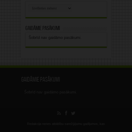
Rakstu
arhīvs
Gaidāmie pasākumi
Šobrīd nav gaidāmo pasākumi.
Gaidāmie pasākumi
Šobrīd nav gaidāmo pasākumi.
Redakcija nenes atbildību sarežģījumu gadījumos, kas