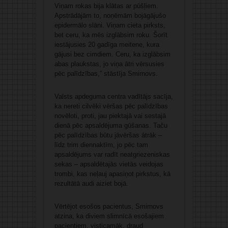
Viņam rokas bija klātas ar pūšļiem.
Apstrādājām to, noņēmām bojāgājušo
epidermālo slāni. Viņam cieta pirksts,
bet ceru, ka mēs izglābsim roku. Šorīt
iestājusies 20 gadīga meitene, kura
gājusi bez cimdiem. Ceru, ka izglābsim
abas plaukstas, jo viņa ātri vērsusies
pēc palīdzības,” stāstīja Smirnovs.
Valsts apdeguma centra vadītājs sacīja,
ka nereti cilvēki vēršas pēc palīdzības
novēloti, proti, jau piektajā vai sestajā
dienā pēc apsaldējuma gūšanas. Taču
pēc palīdzības būtu jāvēršas ātrāk –
līdz trim diennaktīm, jo pēc tam
apsaldējums var radīt neatgriezeniskas
sekas – apsaldētajās vietās veidojas
trombi, kas neļauj apasiņot pirkstus, kā
rezultātā audi aiziet bojā.
Vērtējot esošos pacientus, Smirnovs
atzina, ka diviem slimnīcā esošajiem
pacientiem, visticamāk, draud