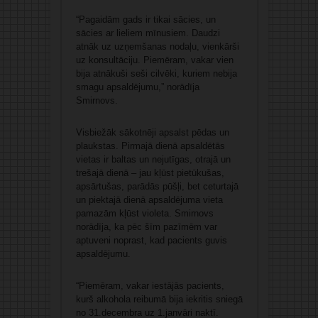
“Pagaidām gads ir tikai sācies, un
sācies ar lieliem mīnusiem. Daudzi
atnāk uz uzņemšanas nodaļu, vienkārši
uz konsultāciju. Piemēram, vakar vien
bija atnākuši seši cilvēki, kuriem nebija
smagu apsaldējumu,” norādīja
Smirnovs.
Visbiežāk sākotnēji apsalst pēdas un
plaukstas. Pirmajā dienā apsaldētās
vietas ir baltas un nejutīgas, otrajā un
trešajā dienā – jau kļūst pietūkušas,
apsārtušas, parādās pūšļi, bet ceturtajā
un piektajā dienā apsaldējuma vieta
pamazām kļūst violeta. Smirnovs
norādīja, ka pēc šīm pazīmēm var
aptuveni noprast, kad pacients guvis
apsaldējumu.
“Piemēram, vakar iestājās pacients,
kurš alkohola reibumā bija iekritis sniegā
no 31.decembra uz 1.janvāri naktī.