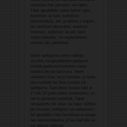
nokļūšanu līdz pirkstiem vai kājām.
Tālāk apsaldētās vietas būtiski aptīt,
piemēram, ar šalli, nodrošinot
siltumizolāciju, bet, ja drēbes ir slapjas,
tās steidzami jānomaina, skaidroja
Smirnovs, piebilstot, ka pēc šiem
soļiem jāskatās, vai nepieciešams
vērsties pēc palīdzības.
Valsts apdeguma centra vadītājs
uzsvēra, ka apsaldējuma gadījumā
nekādā gadījumā konkrētās vietas
nedrīkst likt pie karstuma. Nereti
cilvēkiem šķiet, ka jo karstāks, jo labāk,
taču realitātē tas tikai novedīs pie
apdeguma. Speciālists iesaka sākt ar
17 līdz 18 grādu ūdens temperatūru, un
tad to pamazām palielināt. Tāpat
nevajadzētu likt rokas vai kājas sildīties
pie karstiem sildītājiem vai radiatoriem.
Arī apsaldēto vietu berzēšana ar sniegu
nav rekomendējama, jo tas bojā ādu un
var sākties infekcija.