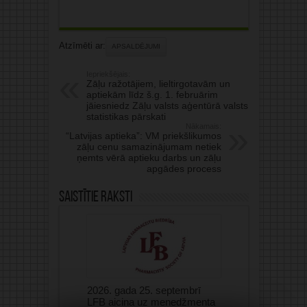
Atzīmēti ar:
APSALDĒJUMI
Iepriekšējais:
Zāļu ražotājiem, lieltirgotavām un
aptiekām līdz š.g. 1. februārim
jāiesniedz Zāļu valsts aģentūrā valsts
statistikas pārskati
Nākamais:
“Latvijas aptieka”: VM priekšlikumos
zāļu cenu samazinājumam netiek
ņemts vērā aptieku darbs un zāļu
apgādes process
Saistītie raksti
2026. gada 25. septembrī
LFB aicina uz menedžmenta