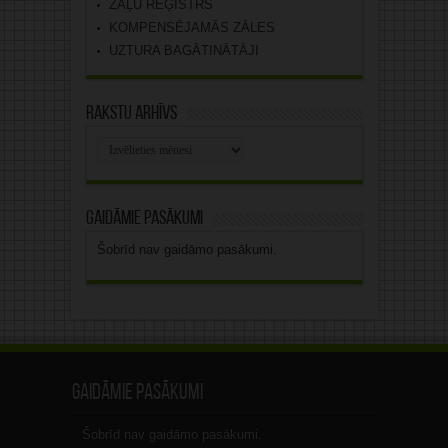
ZĀĻU REĢISTRS
KOMPENSĒJAMĀS ZĀLES
UZTURA BAGĀTINĀTĀJI
Rakstu arhīvs
Rakstu
arhīvs
Gaidāmie pasākumi
Šobrīd nav gaidāmo pasākumi.
Gaidāmie pasākumi
Šobrīd nav gaidāmo pasākumi.