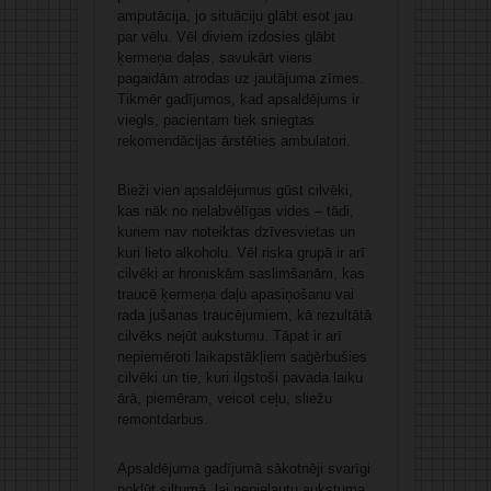
amputācija, jo situāciju glābt esot jau
par vēlu. Vēl diviem izdosies glābt
ķermeņa daļas, savukārt viens
pagaidām atrodas uz jautājuma zīmes.
Tikmēr gadījumos, kad apsaldējums ir
viegls, pacientam tiek sniegtas
rekomendācijas ārstēties ambulatori.
Bieži vien apsaldējumus gūst cilvēki,
kas nāk no nelabvēlīgas vides – tādi,
kuriem nav noteiktas dzīvesvietas un
kuri lieto alkoholu. Vēl riska grupā ir arī
cilvēki ar hroniskām saslimšanām, kas
traucē ķermeņa daļu apasiņošanu vai
rada jušanas traucējumiem, kā rezultātā
cilvēks nejūt aukstumu. Tāpat ir arī
nepiemēroti laikapstākļiem saģērbušies
cilvēki un tie, kuri ilgstoši pavada laiku
ārā, piemēram, veicot ceļu, sliežu
remontdarbus.
Apsaldējuma gadījumā sākotnēji svarīgi
nokļūt siltumā, lai nepieļautu aukstuma