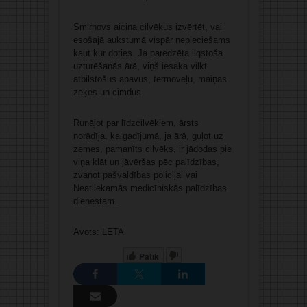
Smirnovs aicina cilvēkus izvērtēt, vai
esošajā aukstumā vispār nepieciešams
kaut kur doties. Ja paredzēta ilgstoša
uzturēšanās ārā, viņš iesaka vilkt
atbilstošus apavus, termoveļu, maiņas
zeķes un cimdus.
Runājot par līdzcilvēkiem, ārsts
norādīja, ka gadījumā, ja ārā, guļot uz
zemes, pamanīts cilvēks, ir jādodas pie
viņa klāt un jāvēršas pēc palīdzības,
zvanot pašvaldības policijai vai
Neatliekamās medicīniskās palīdzības
dienestam.
Avots: LETA
Patīk