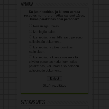
Aptauja
Kā jūs rīkosities, ja klients uzrāda
receptes numuru un vēlas saņemt zāles,
kuras parakstītas citai personai?
Neizsniegšu zāles.
Izsniegšu zāles.
Izsniegšu, ja uzrādīs savu personu
apliecinošu dokumentu.
Izsniegšu, ja zāles domātas
radiniekam.
Izsniegšu, ja klients nosauks tā
cilvēka personas kodu, kam zāles
parakstītas, vai uzrādīs šo personu
apliecinošu dokumentu.
Skatīt rezultātus
Svarīgas saites