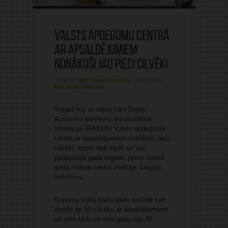
Valsts apdegumu centrā
ar apsaldējumiem
nonākuši jau pieci cilvēki
Publicējis:
MIC Administrācija
04/01/2024
Rakstīt komentāru
Šogad līdz ar stipro salu Rīgas
Austrumu klīniskās universitātes
slimnīcas (RAKUS) Valsts apdegumu
centrā ar apsaldējumiem nonākuši pieci
cilvēki, tomēr tādi bijuši arī jau
pagājušajā gada nogalē, pirms Jaunā
gada, stāsta centra vadītājs Sergejs
Smirnovs.
Kopumā vidēji katru gadu iestādē tiek
ārstēti ap 50 cilvēku ar apsaldējumiem,
un pērn tādu pa visu gadu bija 48.