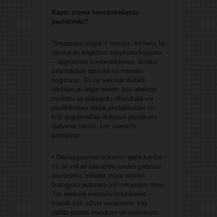
Kāpēc ziemā koncentrēšanās
pasliktinās?
“Smadzeņu migla” ir termins, ko lieto, lai
raksturotu kognitīvu simptomu kopumu
– apgrūtinātu koncentrēšanos, lēnāku
informācijas apstrādi un mentālu
nogurumu. To var veicināt dažādi
iekšējie un ārējie faktori, kas ietekmē
modrību un pašsajūtu. Rezultātā var
pasliktināties darba produktivitāte un
kļūt apgrūtinošāki ikdienas pienākumi.
Galvenie faktori, kas ziemā to
pastiprina:
• Dienasgaismas trūkums: garie tumšie
rīti un vakari samazina saules gaismas
daudzumu, nobīdot mūsu iekšējo
bioloģisko pulksteni jeb cirkadiāno ritmu.
Tas ietekmē hormonu izdalīšanos –
mazāk tiek ražots serotonīns, kas
palīdz justies mundram un motivētam,