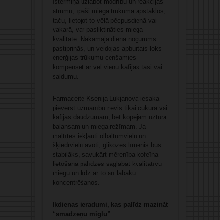
īstermiņā uzlabot modrību un reakcijas
ātrumu, īpaši miega trūkuma apstākļos,
taču, lietojot to vēlā pēcpusdienā vai
vakarā, var pasliktināties miega
kvalitāte. Nākamajā dienā nogurums
pastiprinās, un veidojas apburtais loks –
enerģijas trūkumu cenšamies
kompensēt ar vēl vienu kafijas tasi vai
saldumu.
Farmaceite Ksenija Lukjanova iesaka
pievērst uzmanību nevis tikai cukura vai
kafijas daudzumam, bet kopējam uztura
balansam un miega režīmam. Ja
maltītēs iekļauti olbaltumvielu un
šķiedrvielu avoti, glikozes līmenis būs
stabilāks, savukārt mērenība kofeīna
lietošanā palīdzēs saglabāt kvalitatīvu
miegu un līdz ar to arī labāku
koncentrēšanos.
Ikdienas ieradumi, kas palīdz mazināt
“smadzeņu miglu”