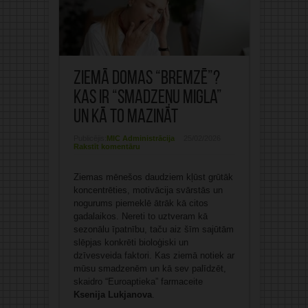
Ziemā domas “bremzē”?
Kas ir “smadzeņu migla”
un kā to mazināt
Publicējis:
MIC Administrācija
25/02/2026
Rakstīt komentāru
Ziemas mēnešos daudziem kļūst grūtāk
koncentrēties, motivācija svārstās un
nogurums piemeklē ātrāk kā citos
gadalaikos. Nereti to uztveram kā
sezonālu īpatnību, taču aiz šīm sajūtām
slēpjas konkrēti bioloģiski un
dzīvesveida faktori. Kas ziemā notiek ar
mūsu smadzenēm un kā sev palīdzēt,
skaidro “Euroaptieka” farmaceite
Ksenija Lukjanova
.