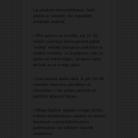
Lai uzlabotu koncentrēšanos, bieži
pietiek ar nelielām, bet regulārām
izmaiņām ikdienā:
• Rīta gaisma un kustība: pat 10–20
minūšu pastaiga dienasgaismā palīdz
“ieslēgt” iekšējo bioloģisko pulksteni un
uzlabot modrību. Ja iespējams, ceļu uz
darbu var mērot kājām, lai dienu sāktu
aktīvāk un ar svaigu gaisu.
• Īsas pauzes darba laikā: ik pēc 60–90
minūtēm ieteicams piecelties un
izkustēties – tas uzlabo asinsriti un
palīdzēs atjaunot fokusu.
• Miega higiēna: regulārs miega režīms,
kofeīna ierobežošana vakaros un ekrānu
lietošanas samazināšana pirms
gulētiešanas var palīdzēt mazināt
simptomus.