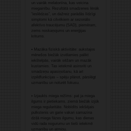
un vairāk melatonīna, kas veicina
miegainību. Rezultātā smadzenes lēnāk
“ieslēdzas”, un dažreiz parādās līdzīgi
simptomi kā cilvēkiem ar sezonālo
afektīvo traucējumu (SAD), piemēram,
zems noskaņojums un enerģijas
kritums.
• Mazāka fiziskā aktivitāte: aukstajos
mēnešos biežāk izvēlamies palikt
iekštelpās, vairāk sēžam un mazāk
kustamies. Tas ietekmē asinsriti un
smadzeņu apasiņošanu, kā arī
izpildfunkcijas – spēju plānot, pārslēgt
uzmanību un noturēt fokusu.
• Izjaukts miega režīms: pat ja miega
ilgums ir pietiekams, ziemā biežāk izjūk
miega regularitāte. Nobīdīts iekšējais
pulkstenis un garie vakari samazina
dziļā miega fāzes ilgumu, kas dienas
vidū rada nogurumu un tieši ietekmē
uzmanību un atmiņu.