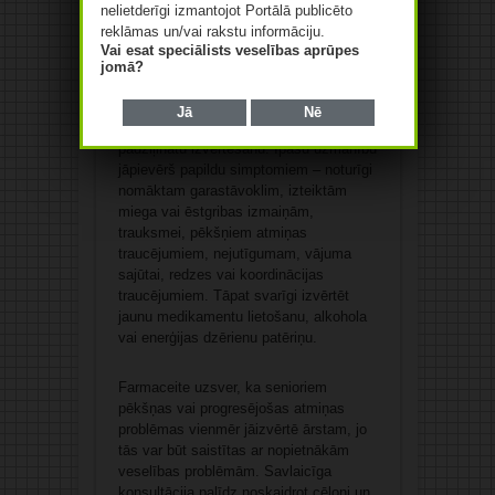
nelietderīgi izmantojot Portālā publicēto
reklāmas un/vai rakstu informāciju.
Ja “smadzeņu migla” ir izteikta katru
Vai esat speciālists veselības aprūpes
dienu un ilgst vairāk nekā trīs līdz
jomā?
četras nedēļas, būtiski traucē darbam
vai ikdienai un nemazinās, ieviešot
Jā
Nē
dzīvesveida izmaiņas, ieteicams veikt
padziļinātu izvērtēšanu. Īpašu uzmanību
jāpievērš papildu simptomiem – noturīgi
nomāktam garastāvoklim, izteiktām
miega vai ēstgribas izmaiņām,
trauksmei, pēkšņiem atmiņas
traucējumiem, nejutīgumam, vājuma
sajūtai, redzes vai koordinācijas
traucējumiem. Tāpat svarīgi izvērtēt
jaunu medikamentu lietošanu, alkohola
vai enerģijas dzērienu patēriņu.
Farmaceite uzsver, ka senioriem
pēkšņas vai progresējošas atmiņas
problēmas vienmēr jāizvērtē ārstam, jo
tās var būt saistītas ar nopietnākām
veselības problēmām. Savlaicīga
konsultācija palīdz noskaidrot cēloni un