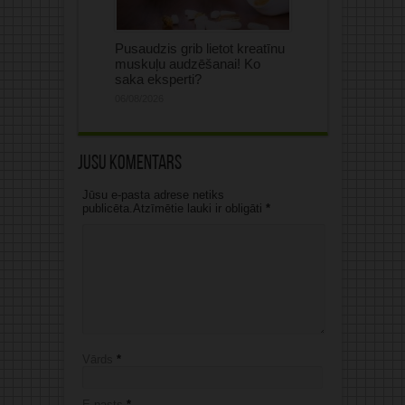
Pusaudzis grib lietot kreatīnu
muskuļu audzēšanai! Ko
saka eksperti?
06/08/2026
Jūsu komentārs
Jūsu e-pasta adrese netiks
publicēta.Atzīmētie lauki ir obligāti
*
Vārds
*
E-pasts
*