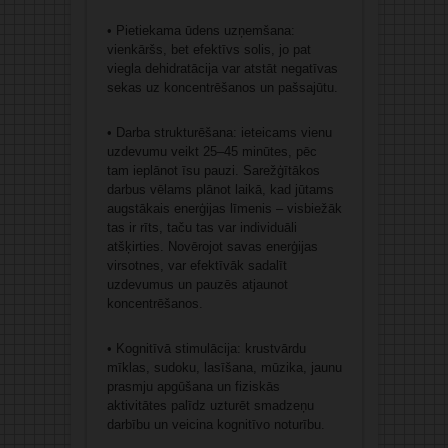
• Pietiekama ūdens uzņemšana:
vienkāršs, bet efektīvs solis, jo pat
viegla dehidratācija var atstāt negatīvas
sekas uz koncentrēšanos un pašsajūtu.
• Darba strukturēšana: ieteicams vienu
uzdevumu veikt 25–45 minūtes, pēc
tam ieplānot īsu pauzi. Sarežģītākos
darbus vēlams plānot laikā, kad jūtams
augstākais enerģijas līmenis – visbiežāk
tas ir rīts, taču tas var individuāli
atšķirties. Novērojot savas enerģijas
virsotnes, var efektīvāk sadalīt
uzdevumus un pauzēs atjaunot
koncentrēšanos.
• Kognitīvā stimulācija: krustvārdu
mīklas, sudoku, lasīšana, mūzika, jaunu
prasmju apgūšana un fiziskās
aktivitātes palīdz uzturēt smadzeņu
darbību un veicina kognitīvo noturību.