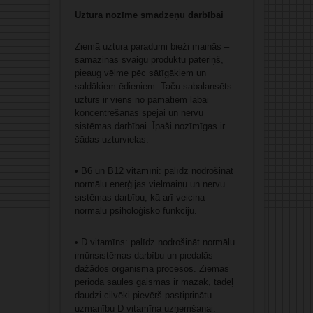
Uztura nozīme smadzeņu darbībai
Ziemā uztura paradumi bieži mainās –
samazinās svaigu produktu patēriņš,
pieaug vēlme pēc sātīgākiem un
saldākiem ēdieniem. Taču sabalansēts
uzturs ir viens no pamatiem labai
koncentrēšanās spējai un nervu
sistēmas darbībai. Īpaši nozīmīgas ir
šādas uzturvielas:
• B6 un B12 vitamīni: palīdz nodrošināt
normālu enerģijas vielmaiņu un nervu
sistēmas darbību, kā arī veicina
normālu psiholoģisko funkciju.
• D vitamīns: palīdz nodrošināt normālu
imūnsistēmas darbību un piedalās
dažādos organisma procesos. Ziemas
periodā saules gaismas ir mazāk, tādēļ
daudzi cilvēki pievērš pastiprinātu
uzmanību D vitamīna uzņemšanai.