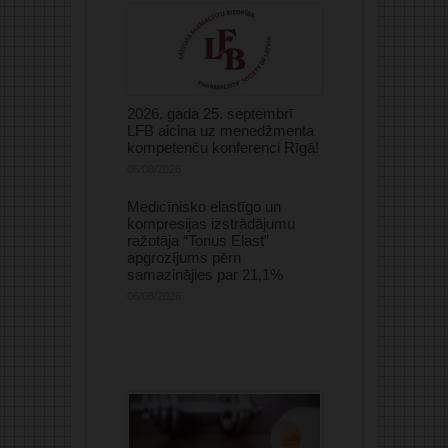
2026. gada 25. septembrī
LFB aicina uz menedžmenta
kompetenču konferenci Rīgā!
06/08/2026
Medicīnisko elastīgo un
kompresijas izstrādājumu
ražotāja “Tonus Elast”
apgrozījums pērn
samazinājies par 21,1%
06/08/2026