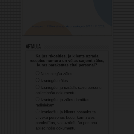
Aptauja
Kā jūs rīkosities, ja klients uzrāda
receptes numuru un vēlas saņemt zāles,
kuras parakstītas citai personai?
Neizsniegšu zāles.
Izsniegšu zāles.
Izsniegšu, ja uzrādīs savu personu
apliecinošu dokumentu.
Izsniegšu, ja zāles domātas
radiniekam.
Izsniegšu, ja klients nosauks tā
cilvēka personas kodu, kam zāles
parakstītas, vai uzrādīs šo personu
apliecinošu dokumentu.