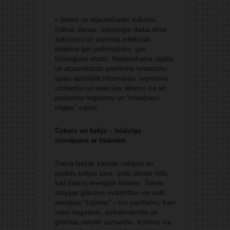
• Stress un atjaunošanās trūkums:
īsākas dienas, saspringts darba ritms,
aukstums un sezonas infekcijas
palielina gan psiholoģisko, gan
fizioloģisko slodzi. Nepietiekama atpūta
un atjaunošanās pasliktina smadzeņu
spēju apstrādāt informāciju, samazina
uzmanību un reakcijas ātrumu, kā arī
pastiprina nogurumu un “smadzeņu
miglas” sajūtu.
Cukurs un kafija – īslaicīgs
risinājums ar blaknēm
Ziemā biežāk kārojas saldumi un
papildu kafijas tase, īpaši dienas vidū,
kad jūtams enerģijas kritums. Tomēr
straujas glikozes svārstības var radīt
enerģijas “šūpoles” – īsu pacēlumu, kam
seko nogurums, aizkaitināmība un
grūtības noturēt uzmanību. Kofeīns var