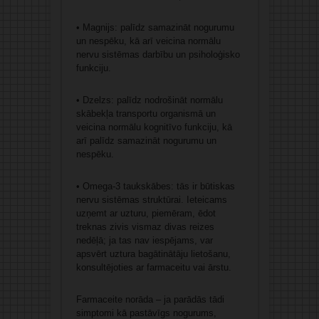
• Magnijs: palīdz samazināt nogurumu
un nespēku, kā arī veicina normālu
nervu sistēmas darbību un psiholoģisko
funkciju.
• Dzelzs: palīdz nodrošināt normālu
skābekļa transportu organismā un
veicina normālu kognitīvo funkciju, kā
arī palīdz samazināt nogurumu un
nespēku.
• Omega-3 taukskābes: tās ir būtiskas
nervu sistēmas struktūrai. Ieteicams
uzņemt ar uzturu, piemēram, ēdot
treknas zivis vismaz divas reizes
nedēļā; ja tas nav iespējams, var
apsvērt uztura bagātinātāju lietošanu,
konsultējoties ar farmaceitu vai ārstu.
Farmaceite norāda – ja parādās tādi
simptomi kā pastāvīgs nogurums,