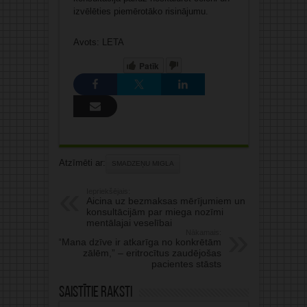
izvēlēties piemērotāko risinājumu.
Avots: LETA
Patīk
Atzīmēti ar:
SMADZEŅU MIGLA
Iepriekšējais:
Aicina uz bezmaksas mērījumiem un
konsultācijām par miega nozīmi
mentālajai veselībai
Nākamais:
“Mana dzīve ir atkarīga no konkrētām
zālēm,” – eritrocītus zaudējošas
pacientes stāsts
Saistītie raksti