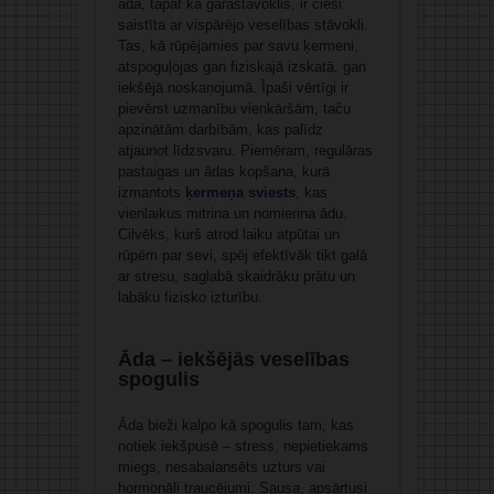
āda, tāpat kā garastāvoklis, ir cieši
saistīta ar vispārējo veselības stāvokli.
Tas, kā rūpējamies par savu ķermeni,
atspoguļojas gan fiziskajā izskatā, gan
iekšējā noskaņojumā. Īpaši vērtīgi ir
pievērst uzmanību vienkāršām, taču
apzinātām darbībām, kas palīdz
atjaunot līdzsvaru. Piemēram, regulāras
pastaigas un ādas kopšana, kurā
izmantots
ķermeņa sviests
, kas
vienlaikus mitrina un nomierina ādu.
Cilvēks, kurš atrod laiku atpūtai un
rūpēm par sevi, spēj efektīvāk tikt galā
ar stresu, saglabā skaidrāku prātu un
labāku fizisko izturību.
Āda – iekšējās veselības
spogulis
Āda bieži kalpo kā spogulis tam, kas
notiek iekšpusē – stress, nepietiekams
miegs, nesabalansēts uzturs vai
hormonāli traucējumi. Sausa, apsārtusi