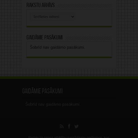
Rakstu arhīvs
Rakstu
arhīvs
Gaidāmie pasākumi
Šobrīd nav gaidāmo pasākumi.
Gaidāmie pasākumi
Šobrīd nav gaidāmo pasākumi.
Redakcija nenes atbildību sarežģījumu gadījumos, kas