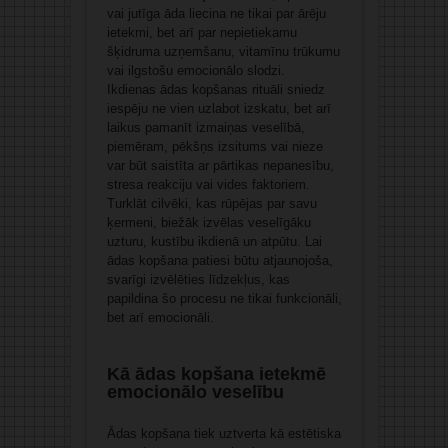
vai jutīga āda liecina ne tikai par ārēju
ietekmi, bet arī par nepietiekamu
šķidruma uzņemšanu, vitamīnu trūkumu
vai ilgstošu emocionālo slodzi.
Ikdienas ādas kopšanas rituāli sniedz
iespēju ne vien uzlabot izskatu, bet arī
laikus pamanīt izmaiņas veselībā,
piemēram, pēkšņs izsitums vai nieze
var būt saistīta ar pārtikas nepanesību,
stresa reakciju vai vides faktoriem.
Turklāt cilvēki, kas rūpējas par savu
ķermeni, biežāk izvēlas veselīgāku
uzturu, kustību ikdienā un atpūtu. Lai
ādas kopšana patiesi būtu atjaunojoša,
svarīgi izvēlēties līdzekļus, kas
papildina šo procesu ne tikai funkcionāli,
bet arī emocionāli.
Kā ādas kopšana ietekmē
emocionālo veselību
Ādas kopšana tiek uztverta kā estētiska