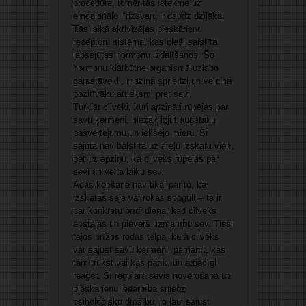
procedūra, tomēr tās ietekme uz
emocionālo līdzsvaru ir daudz dziļāka.
Tās laikā aktivizējas pieskārienu
receptoru sistēma, kas cieši saistīta
labsajūtas hormonu izdalīšanos. Šo
hormonu klātbūtne organismā uzlabo
garastāvokli, mazina spriedzi un veicina
pozitīvāku attieksmi pret sevi.
Turklāt cilvēki, kuri apzināti rūpējas par
savu ķermeni, biežāk izjūt augstāku
pašvērtējumu un iekšējo mieru. Šī
sajūta nav balstīta uz ārēju izskatu vien,
bet uz apziņu, ka cilvēks rūpējas par
sevi un velta laiku sev.
Ādas kopšana nav tikai par to, kā
izskatās seja vai rokas spogulī – tā ir
par konkrētu brīdi dienā, kad cilvēks
apstājas un pievērš uzmanību sev. Tieši
tajos brīžos rodas telpa, kurā cilvēks
var sajust savu ķermeni, pamanīt, kas
tam trūkst vai kas patīk, un attiecīgi
reaģēt. Šī regulārā sevis novērošana un
pieskārienu iedarbība sniedz
psiholoģisku drošību, jo ļauj sajust