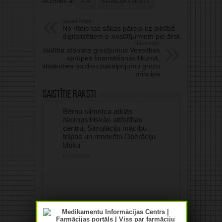
Atzīmēti ar:
ĀDA
ĶERMEŅA SVIESTS
Iepriekšējais:
No rītdienas sākas pāreja uz pilnībā
digitalizētiem e-nosūtījumiem pie ārsta
Nākamais:
Valdība atbalsta grozījumus Veselības
aprūpes finansēšanas likumā,
atsakoties no divu pakalpojumu grozu
principa
Saistītie raksti
Bērnu slimnīca atklās
Neiropsihiskās attīstības
centru, Simulāciju mācību
telpas un renovēto Operāciju
bloku
07/08/2026
Rīgas kārta – franču students
ar 1. tipa cukura diabētu,