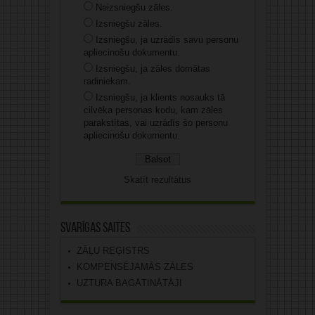
Neizsniegšu zāles.
Izsniegšu zāles.
Izsniegšu, ja uzrādīs savu personu
apliecinošu dokumentu.
Izsniegšu, ja zāles domātas
radiniekam.
Izsniegšu, ja klients nosauks tā
cilvēka personas kodu, kam zāles
parakstītas, vai uzrādīs šo personu
apliecinošu dokumentu.
Skatīt rezultātus
Svarīgas saites
ZĀĻU REĢISTRS
KOMPENSĒJAMĀS ZĀLES
UZTURA BAGĀTINĀTĀJI