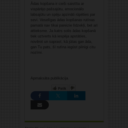
Ādas kopšana ir cieši saistīta ar
vispārējo pašsajūtu, emocionālo
labsajūtu un spēju apzināti rūpēties par
sevi. Veselīgas ādas kopšanas rutīnas
pamatā nav tikai pareizie līdzekļi, bet arī
attieksme. Ja katrs solis ādas kopšanā
tiek uztverts kā iespēja apstāties,
novērot un saprast, kā jūtas gan āda,
gan Tu pats, šī rutīna iegūst pilnīgi citu
nozīmi.
Apmaksāta publikācija.
Patīk