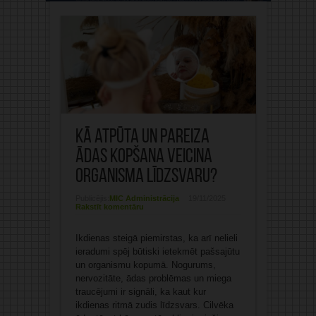
Kā atpūta un pareiza
ādas kopšana veicina
organisma līdzsvaru?
Publicējis:
MIC Administrācija
19/11/2025
Rakstīt komentāru
Ikdienas steigā piemirstas, ka arī nelieli
ieradumi spēj būtiski ietekmēt pašsajūtu
un organismu kopumā. Nogurums,
nervozitāte, ādas problēmas un miega
traucējumi ir signāli, ka kaut kur
ikdienas ritmā zudis līdzsvars. Cilvēka