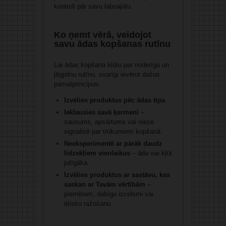
kontroli pār savu labsajūtu.
Ko ņemt vērā, veidojot
savu ādas kopšanas rutīnu
Lai ādas kopšana kļūtu par noderīgu un
jēgpilnu rutīnu, svarīgi ievērot dažus
pamatprincipus:
Izvēlies produktus pēc ādas tipa
.
Ieklausies savā ķermenī
–
sausums, apsārtums vai nieze
signalizē par trūkumiem kopšanā.
Neeksperimentē ar pārāk daudz
līdzekļiem vienlaikus
– āda var kļūt
jutīgāka.
Izvēlies produktus ar sastāvu, kas
saskan ar Tavām vērtībām
–
piemēram, dabīgu izcelsmi vai
ētisku ražošanu.