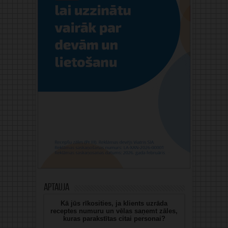
Aptauja
Kā jūs rīkosities, ja klients uzrāda
receptes numuru un vēlas saņemt zāles,
kuras parakstītas citai personai?