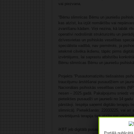
vai piezvana.
“Bērnu slimnīcas Bērnu un jauniešu psihisk
kas atzīst, ka izjūt nomāktību vai nepārv
zvanīšanu kādam. Viņi nezina, kā labāk rīkot
operatīvi nodrošināt strukturizētu un pierād
dzīvesvietas un psihiskās veselības speciāl
speciālista vadībā, nav piemērots, ja psiho
ietekmē cilvēka ikdienu, tāpēc pirms digitāl
izvērtējums, lai saprastu atbilstību konkrētā
Bērnu slimnīcas Bērnu un jauniešu psihiskā
Projekts “Pusautomatizētu tiešsaistes psih
traucējumu ārstēšanai pusaudžiem un jauni
Nacionālais psihiskās veselības centrs (N
nesen – 2025.gadā. Pakalpojumu sniedz visi t
pieteikties pusaudži un jaunieši no 14 gadu v
pārstāvji. Iespēja saņemt digitālo terapiju
slimnīcā). Pieteikšanās: 22033225, vai arī 
novērtējumā terapija tiek atzīta par atbils
iKBT jeb digitālā pusautomatizētā terapija p
Portālā publicēt