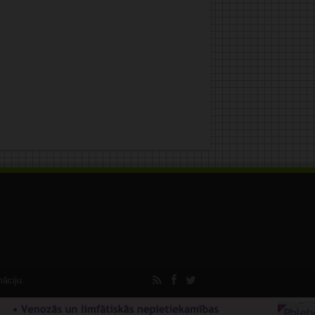
māciju.