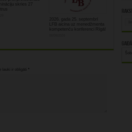
mināciju skries 27
trus
Rakst
026
2026. gada 25. septembrī
Rak
LFB aicina uz menedžmenta
arhī
kompetenču konferenci Rīgā!
06/08/2026
Gaidā
Šob
lauki ir obligāti
*