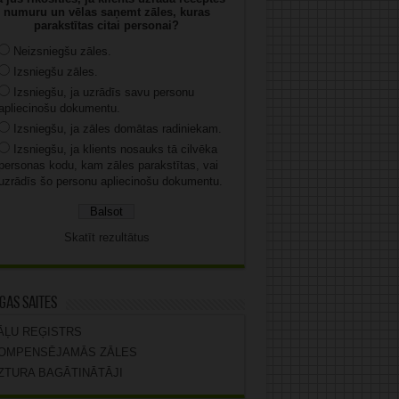
numuru un vēlas saņemt zāles, kuras
parakstītas citai personai?
Neizsniegšu zāles.
Izsniegšu zāles.
Izsniegšu, ja uzrādīs savu personu
apliecinošu dokumentu.
Izsniegšu, ja zāles domātas radiniekam.
Izsniegšu, ja klients nosauks tā cilvēka
personas kodu, kam zāles parakstītas, vai
uzrādīs šo personu apliecinošu dokumentu.
Skatīt rezultātus
gas saites
ĀĻU REĢISTRS
OMPENSĒJAMĀS ZĀLES
ZTURA BAGĀTINĀTĀJI