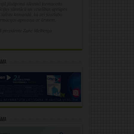
ijā jāstiprina klīniskā farmaceita
īcijas slimnīcā un veselības aprūpes
ciālistu komandā, kā arī jāuzlabo
ormācijas apmaiņa ar ārstiem.
 prezidente Zane Melberga
āma
āma