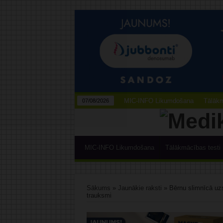
MIC-INFO Likumdošana
Tālākm
07/08/2026
MIC-INFO Likumdošana
Tālākmācības testi
Sākums
»
Jaunākie raksti
»
Bērnu slimnīcā uzs
trauksmi