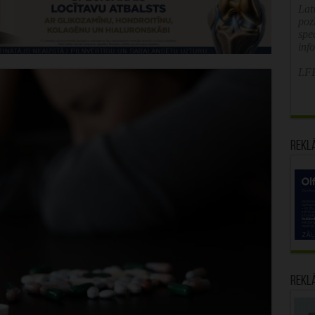
Latv
poz
spe
inf
LFB
Rekl
Rekl