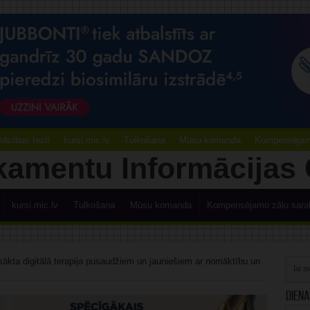
ācības testi
kursi.mic.lv
Tulkošana
Mūsu komanda
Kompensējamo
kursi.mic.lv
Tulkošana
Mūsu komanda
Kompensējamo zāļu sara
ākta digitālā terapija pusaudžiem un jauniešiem ar nomāktību un
Diena