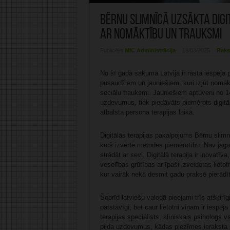
Bērnu slimnīcā uzsākta digi
ar nomāktību un trauksmi
Publicējis:
MIC Administrācija
18/03/2025
Raks
No šī gada sākuma Latvijā ir rasta iespēja 
pusaudžiem un jauniešiem, kuri izjūt nomāk
sociālu trauksmi. Jauniešiem aptuveni no 14 
uzdevumus, tiek piedāvāts piemērots digitāls
atbalsta persona terapijas laikā.
Digitālās terapijas pakalpojums Bērnu slimn
kurš izvērtē metodes piemērotību. Nav jāgai
strādāt ar sevi. Digitālā terapija ir inovatī
veselības grūtības ar īpaši izveidotas lieto
kur vairāk nekā desmit gadu praksē pierādīt
Šobrīd latviešu valodā pieejami trīs atšķirīg
patstāvīgi, bet caur lietotni viņam ir iespēja
terapijas speciālists, klīniskais psihologs v
pilda uzdevumus, kādas piezīmes ieraksta p