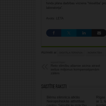
fonda plāna darbības virziena “Veselība” p
laboratorija”.
Avots: LETA
Atzīmēti ar:
DIGITĀLA TERAPIJA
NOMĀKTĪBA
Iepriekšējais:
Reto slimību alianse aicina atrast
sešus miljonus kompensējamām
zālēm
Saistītie raksti
Bērnu slimnīca atklās
Rīgas 
Neiropsihiskās attīstības
ar 1. 
centru, Simulāciju mācību
iestāj