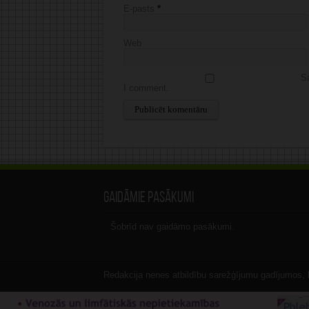
E-pasts
*
Web
Sa
I comment.
Alternative:
Gaidāmie pasākumi
Šobrīd nav gaidāmo pasākumi.
Redakcija nenes atbildību sarežģījumu gadījumos, ka