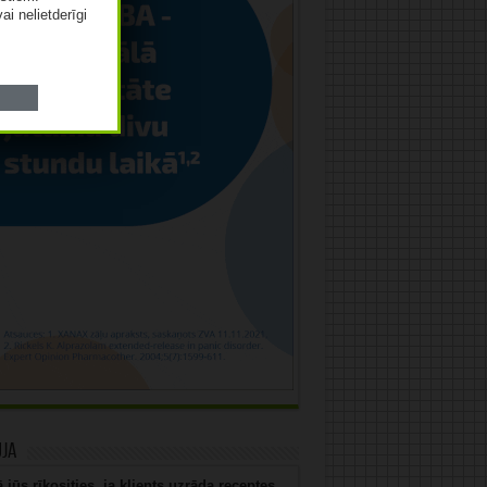
vai nelietderīgi
uja
 jūs rīkosities, ja klients uzrāda receptes