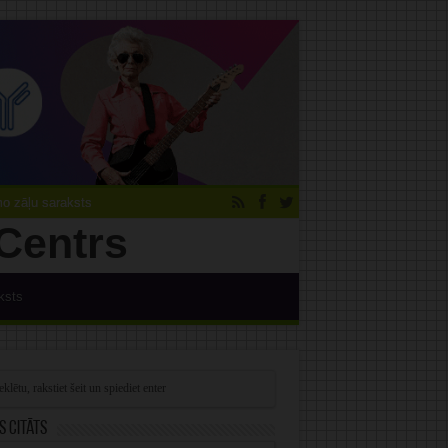
 zāļu saraksts
ksts
s citāts