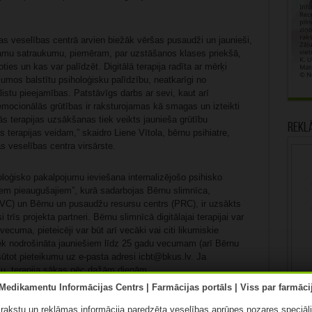
as veselības centrā arvien biežāk vēršas pusaudži un jaunieši,
aramu satraukumu, piemēram, par uzstāšanos klases priekšā,
ies un kas var palīdzēt. Digitālā terapija radīta ar mērķi
ījumos balstītu psiholoģisku palīdzību, neatkarīgi no
istu pieejamības. Patstāvīgs darbs ar sevi, kaut arī
emocionālās grūtības ir raksturojamas kā smagas un izteikti
ās terapijas uzsākšanas tiek veikts jaunieša grūtību
Rekl
s terapijas veidam,” skaidro Liene Vītola, bērnu psihiatre,
s veselības centra virsārste.
oloģisko pakalpojumu ieviešana internalizējošo psihisko
em pieaugušajiem”, kurā sadarbojas Bērnu slimnīca,
PVC) un Bērnu un pusaudžu resursu centrs (PRC), ir uzsākts
rīs projekta partneri. Bērnu slimnīcā digitālajai terapijai var
ecuma, pieteicēji var būt arī vecāki vai citi likumiskie
 tiek nodrošināta jauniešiem līdz 25 gadu vecumam (arī Bērnu
sūtot pieteikumu uz e-pasta adresi icbt@bkus.lv. Ja
tošu, terapija sākas pēc dažām dienām.
arasti ilgst divus līdz piecus mēnešus, kad tiek piedāvāti
ā rakstu un reklāmas informācija paredzēta veselības aprūpes nozares speciāl