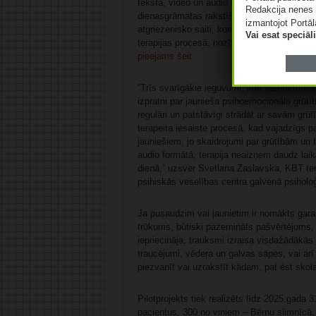
teksta, video un audio materiāli, pēc kuru 
Redakcija nenes 
dienasgrāmatas rakstīšana, relaksācijas teh
izmantojot Portāl
atgriezenisko saiti, komentē uzdevumus un at
Vai esat speciā
terapijas procesā, nozīmīga loma ir vecāku
pieejams šeit
.
“Trīs svarīgākie ieguvumi, kuri varētu motivē
izpratni par jaunieša psihoemocionālo grūtīb
regulāri un patstāvīgi strādāt ar savām grū
terapeita iesaiste procesā, kad vajadzīgs pa
jauniešiem, jo skaidrojumi par grūtībām un to
audio formātā, terapija neaizņem daudz laika
dienā,” uzsver Svetlana Zaslavska, KBT ter
psihiskās veselības centra galvenā psiholo
Ja pusaudzim vai jaunietim ir nomākts garas
trūkums, būtiski pazemināts pašvērtējums, g
iepriecināja, trauksmi izraisa visdažādākās s
traucējumi, vēdera un galvas sāpes, vai arī 
piezvanīt vai uzrakstīt kādam, pat ēst sko
Pilotprojekts tiek realizēts līdz 2025.gada 
pacientus, 300 no viņiem – Bērnu slimnīcā.