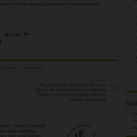
rojektā ‘Veselības aprūpes pakalpojumu modeļu attīstības
Patīk
PUSAUDŽI
TRAUKSME
Nākamais:
Pie pacientiem Baltijā nonāk jauns
“Olpha” un starptautiskās kompānijas
“Adalvo” radītais preparāts urīnceļu
infekciju ārstēšanai
Svarī
Z
K
kārta – franču students
U
tipa cukura diabētu,
oties pret profesionālo