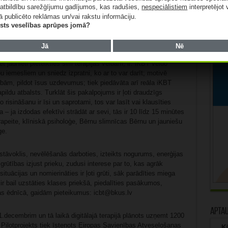
apgūšanas seko ikdienas vingrinājumi, piemēram, digitālās
atbildību sarežģījumu gadījumos, kas radušies,
nespeciālistiem
interpretējot 
niku praktizēšana. Terapijas laikā terapeits sniedz
ā publicēto reklāmas un/vai rakstu informāciju.
bild uz jautājumiem. Lai veicinātu jaunieti iesaistīties
lists veselības aprūpes jomā?
 atbalstam.
Vecāku ceļvedis digitālajā terapijā pusaudžiem
Jā
Nē
t jaunieti pieteikties šim terapijas veidam, ir: iKBT veido
u iemesliem un sniedz izpratni, ko ar to var darīt; motivē
tībām, pildot īsus uzdevumus; tiek piedāvāta arī reāla iKBT
pildu atbalsts. Turklāt šis pakalpojums ir ļoti draudzīgs
 risināšanu ir īsi un saprotami, tos var lasīt vai klausīties
 – ja izdodas efektīvi strādāt ar sevi, tās ir 10 līdz 15 minūtes
apeite, klīniskā psiholoģe, Bērnu slimnīcas Bērnu un jauniešu
ģe.
tāvoklis, nevēlēšanās darboties, izteikts nogurums, enerģijas
rūtības izjust prieku, zudusi interese par to, kas agrāk
ituācijas un nomierināties ir ļoti grūti, sāk parādīties miega
ir bail uzstāties klases priekšā, piedalīties pasākumos,
las ēdnīcā, gaidām pieteikumus: icbt@bkus.lv
Apta
31.decembrim un tā laikā digitālajā terapijā plānots uzņemt 1200
 Pilotprojekts tiek īstenots Eiropas Savienības Atveseļošanas
Kā