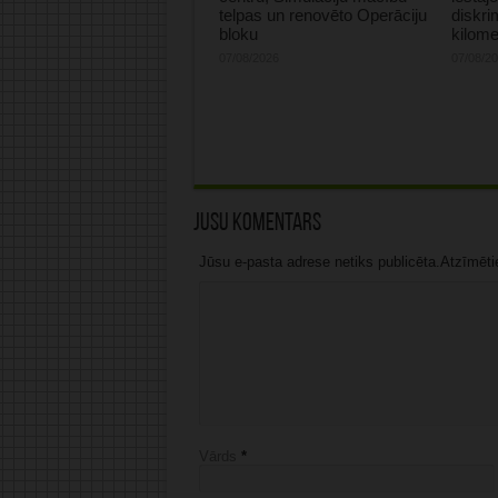
telpas un renovēto Operāciju
diskri
bloku
kilome
07/08/2026
07/08/2
Jūsu komentārs
Jūsu e-pasta adrese netiks publicēta.Atzīmētie 
Vārds
*