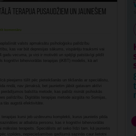
tālā terapija pusaudžiem un jauniešiem
tīt komentāru
paplašināt valsts apmaksātu psiholoģisku palīdzību
tību, kas var būt depresijas sākums, vispārēju trauksmi vai
gadu vecuma, ja viņi ir motivēti un spējīgi patstāvīgi pildīt
 kognitīvi biheiviorālās terapijas (iKBT) modelis, kā arī
īcā pieejams tūlīt pēc pieteikšanās un tikšanās ar speciālistu,
da rindā, nav jāmaksā, bet jaunietim jābūt gatavam aktīvi
va, pierādījumos balstīta metode, kas palīdz risināt psihiskās
tnes palīdzību. Digitālās terapijas metode aizgūta no Somijas,
a tās augstā efektivitāte.
i terapijas kursi jeb uzdevumu komplekti, kurus jaunietis pilda
 sazināties ar atbalsta personu, kas ir kognitīvi biheiviorālās
ai mākslas terapeits. Speciālists arī seko līdzi tam, kā jaunietis
ēc izpildes, nepieciešamības gadījumā sazinās caur lietotni