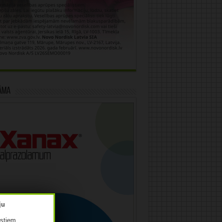
āma
istiem.