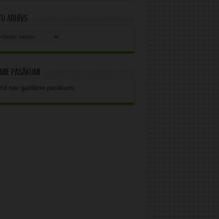
u arhīvs
stu
vs
mie pasākumi
rīd nav gaidāmo pasākumi.