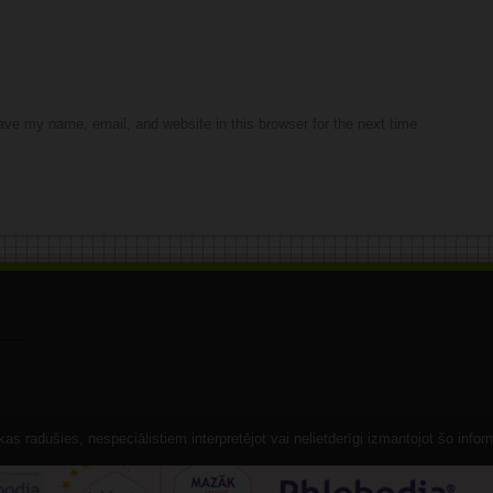
ve my name, email, and website in this browser for the next time
s radušies, nespeciālistiem interpretējot vai nelietderīgi izmantojot šo infor