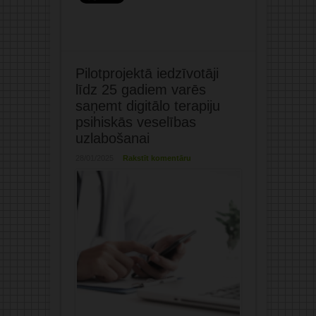
Pilotprojektā iedzīvotāji
līdz 25 gadiem varēs
saņemt digitālo terapiju
psihiskās veselības
uzlabošanai
28/01/2025
Rakstīt komentāru