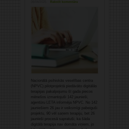
06/06/2025
Rakstīt komentāru
Nacionālā psihiskās veselības centra
(NPVC) pilotprojektā piedāvāto digitālās
terapijas pakalpojumu šī gada piecos
mēnešos izmantojuši 142 jaunieši,
aģentūru LETA informēja NPVC. No 142
jauniešiem 26 jau ir veiksmīgi pabeiguši
projektu, 90 vēl saņem terapiju, bet 26
jaunieši procesā sapratuši, ka šāda
digitālā terapija nav domāta viņiem, jo