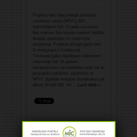
Projekta laikā Nacionālajā psihiskās
veselības centrā (NPVC) 400
iedzīvotājiem līdz 25 gadu vecumam
bez maksas būs iespēja saņemt digitālo
terapiju depresijas un trauksmes
ārstēšanai. Projekta pirmajā gadā tieši
šī mērķgrupa ir izvēlēta kā
“visdraudzīgākā digitālajam laikmetam”.
Iedzīvotāji līdz 25 gadiem
pakalpojumam var pieteikties paši vai ar
pieaugušā palīdzību, sazinoties ar
NPVC digitālās terapijas koordinatoru pa
tālruni 28 649 562. Arī ...
Lasīt tālāk »