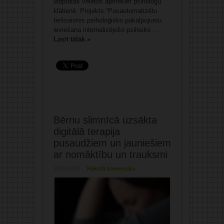
labprātāk vēlētos apmeklēt psihologu
klātienē. Projekts “Pusautomatizētu
tiešsaistes psiholoģisko pakalpojumu
ieviešana internalizējošo psihisko ...
Lasīt tālāk »
Bērnu slimnīcā uzsākta
digitālā terapija
pusaudžiem un jauniešiem
ar nomāktību un trauksmi
18/03/2025
Rakstīt komentāru