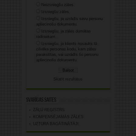
Neizsniegšu zāles.
Izsniegšu zāles.
Izsniegšu, ja uzrādīs savu personu
apliecinošu dokumentu.
Izsniegšu, ja zāles domātas
radiniekam.
Izsniegšu, ja klients nosauks tā
cilvēka personas kodu, kam zāles
parakstītas, vai uzrādīs šo personu
apliecinošu dokumentu.
Skatīt rezultātus
Svarīgas saites
ZĀĻU REĢISTRS
KOMPENSĒJAMĀS ZĀLES
UZTURA BAGĀTINĀTĀJI