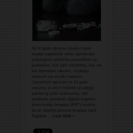
No šī gada sākuma Latvijā ir rasta
iespēja paplašināt valsts apmaksātu
psiholoģisku palīdzību pusaudžiem un
jauniešiem, kuri izjūt nomāktību, kas var
būt depresijas sākums, vispārēju
trauksmi vai sociālu trauksmi.
Jauniešiem aptuveni no 14 gadu
vecuma, ja viņi ir motivēti un spējīgi
patstāvīgi pildīt uzdevumus, tiek
piedāvāts piemērots digitāls kognitīvi
biheiviorālās terapijas (iKBT) modelis,
kā arī atbalsta persona terapijas laikā.
Digitālās ...
Lasīt tālāk »