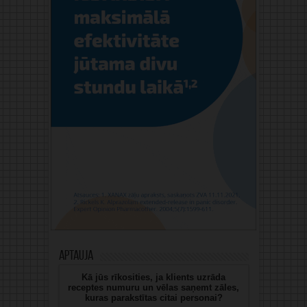
Aptauja
Kā jūs rīkosities, ja klients uzrāda
receptes numuru un vēlas saņemt zāles,
kuras parakstītas citai personai?