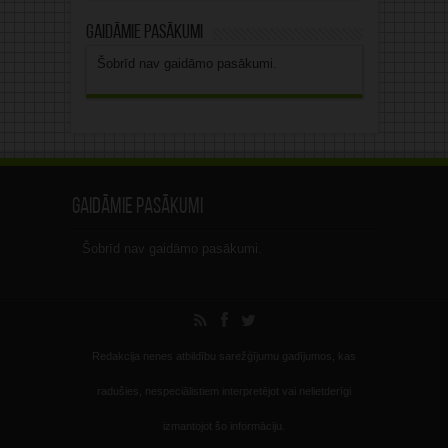
Gaidāmie pasākumi
Šobrīd nav gaidāmo pasākumi.
Gaidāmie pasākumi
Šobrīd nav gaidāmo pasākumi.
Redakcija nenes atbildību sarežģījumu gadījumos, kas
radušies, nespeciālistiem interpretējot vai nelietderīgi
izmantojot šo informāciju.