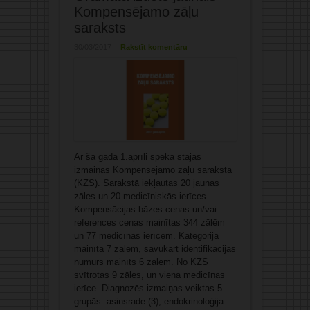
Kompensējamo zāļu
saraksts
30/03/2017
Rakstīt komentāru
Ar šā gada 1.aprīli spēkā stājas
izmaiņas Kompensējamo zāļu sarakstā
(KZS). Sarakstā iekļautas 20 jaunas
zāles un 20 medicīniskās ierīces.
Kompensācijas bāzes cenas un/vai
references cenas mainītas 344 zālēm
un 77 medicīnas ierīcēm. Kategorija
mainīta 7 zālēm, savukārt identifikācijas
numurs mainīts 6 zālēm. No KZS
svītrotas 9 zāles, un viena medicīnas
ierīce. Diagnozēs izmaiņas veiktas 5
grupās: asinsrade (3), endokrinoloģija ...