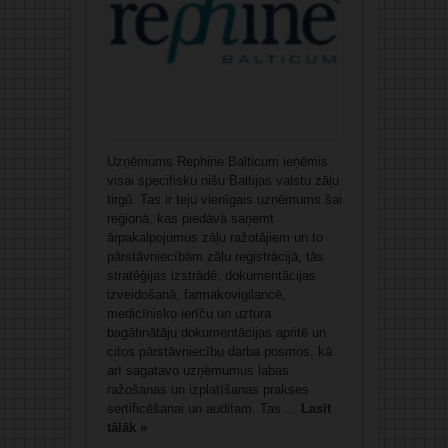
Uzņēmums Rephine Balticum ieņēmis
visai specifisku nišu Baltijas valstu zāļu
tirgū. Tas ir teju vienīgais uzņēmums šai
reģionā, kas piedāvā saņemt
ārpakalpojumus zāļu ražotājiem un to
pārstāvniecībām zāļu reģistrācijā, tās
stratēģijas izstrādē, dokumentācijas
izveidošanā, farmakovigilancē,
medicīnisko ierīču un uztura
bagātinātāju dokumentācijas apritē un
citos pārstāvniecību darba posmos, kā
arī sagatavo uzņēmumus labas
ražošanas un izplatīšanas prakses
sertificēšanai un auditam. Tas ...
Lasīt
tālāk »