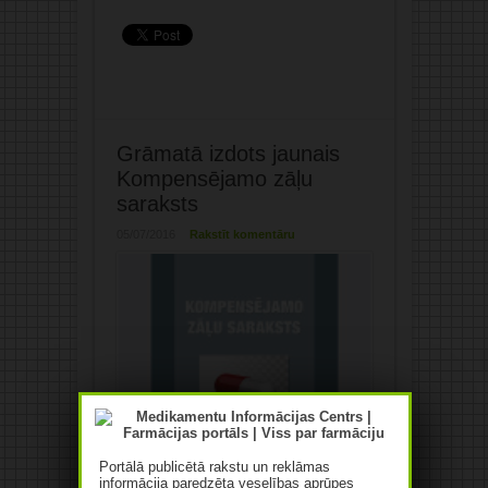
Grāmatā izdots jaunais
Kompensējamo zāļu
saraksts
05/07/2016
Rakstīt komentāru
Portālā publicētā rakstu un reklāmas
informācija paredzēta veselības aprūpes