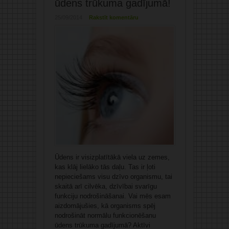
ūdens trūkuma gadījumā!
25/09/2014
Rakstīt komentāru
Ūdens ir visizplatītākā viela uz zemes,
kas klāj lielāko tās daļu. Tas ir ļoti
nepieciešams visu dzīvo organismu, tai
skaitā arī cilvēka, dzīvībai svarīgu
funkciju nodrošināšanai. Vai mēs esam
aizdomājušies, kā organisms spēj
nodrošināt normālu funkcionēšanu
ūdens trūkuma gadījumā? Aktīvi