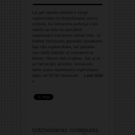
Lai gan aptieku darbība ir stingri
reglamentēta no likumdošanas puses,
uzskatu, ka farmaceita profesija ir ļoti
radoša un mēs kā speciālisti
nepārtraukti maināmies laikam līdzi. Ja
kādreiz farmaceita galvenais pienākums
bija zāļu izgatavošana, tad patlaban
viss darbs balstās uz saskarsmi ar
klientu. Ņemot vērā zinātnes, līdz ar to
arī farmācijas attīstību, farmaceita
darbs prasa nepārtrauktu izglītošanos,
tāpēc arī BENU farmaceiti ...
Lasīt tālāk
»
Izdzīvošanas noslēpums