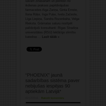
savām zināšanām un pieredzi no
ikdienas prakses papildinājušas
farmaceites Aiga Zariņa, Ginta Ernste,
Ilona Rūķe, Inga Puķe, Iveta Začeste,
Līga Liepiņa, Sandra Rozenbaha, Velga
Rieksta. Grāmatas saturu noslīpēt
palīdzējuši konsultanti: Rīgas Stradiņa
universitātes (RSU) Iekšķīgo slimību
katedras ...
Lasīt tālāk »
“PHOENIX” jaunā
sadarbības sistēma paver
nebijušas iespējas 90
aptiekām Latvijā*
02/12/2016
Rakstīt komentāru