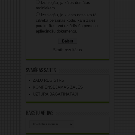
Izsniegšu, ja zāles domātas
radiniekam.
Izsniegšu, ja klients nosauks tā
cilvēka personas kodu, kam zāles
parakstītas, vai uzrādīs šo personu
apliecinošu dokumentu.
Skatīt rezultātus
Svarīgas saites
ZĀĻU REĢISTRS
KOMPENSĒJAMĀS ZĀLES
UZTURA BAGĀTINĀTĀJI
Rakstu arhīvs
Rakstu
arhīvs