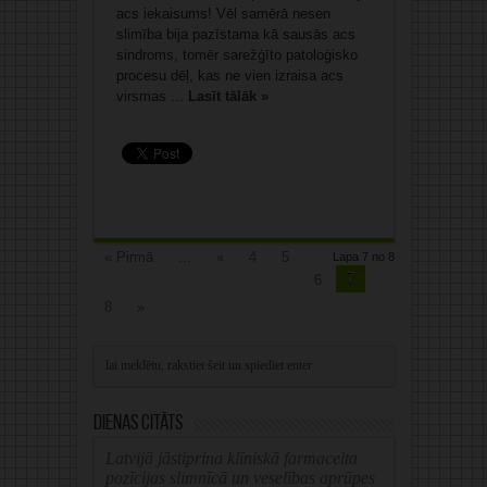
acs iekaisums! Vēl samērā nesen
slimība bija pazīstama kā sausās acs
sindroms, tomēr sarežģīto patoloģisko
procesu dēļ, kas ne vien izraisa acs
virsmas ...
Lasīt tālāk »
« Pirmā
...
«
4
5
Lapa 7 no 8
7
6
8
»
Dienas citāts
Latvijā jāstiprina klīniskā farmaceita
pozīcijas slimnīcā un veselības aprūpes