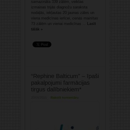
samazināta 339 zālēm, veiktas
izmaiņas trijās diagnožu saraksta
nodaļās, iekļautas 20 jaunas zāles un
viena medicīnas ierīcei, cenas mainītas
73 zālēm un vienai medicīnas ...
Lasīt
tālāk »
“Rephine Balticum” – īpaši
pakalpojumi farmācijas
tirgus dalībniekiem*
20/09/2016
Rakstīt komentāru