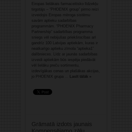
Eiropas lielākais farmaceitisko līdzekļu
tirgotājs – “PHOENIX group” pirmo reizi
izveidojis Eiropas mēroga sistēmu
savām aptieku sadarbības
programmām. “PHOENIX Pharmacy
Partnership” sadarbības programma
sniegs vēl nebijušas priekšrocības arī
gandrīz 100 Latvijas aptiekām, kuras ir
neatkarīgo aptieku zīmola “aptieka1”
dalībnieces. Līdz ar jaunās sadarbības
izveidi aptiekām būs iespēja piedāvāt
vēl lielāku preču sortimentu,
izdevīgākas cenas un plašākas akcijas,
jo PHOENIX grupa ...
Lasīt tālāk »
Grāmatā izdots jaunais
Kompensējamo zāļu