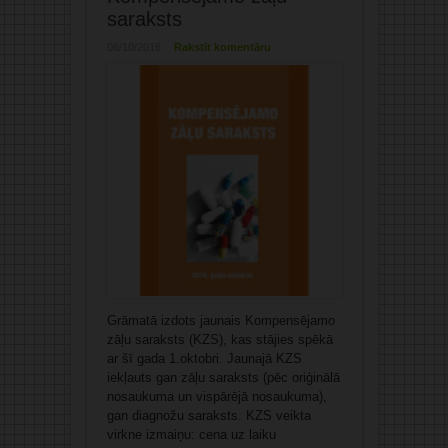
saraksts
06/10/2016
Rakstīt komentāru
Grāmatā izdots jaunais Kompensējamo
zāļu saraksts (KZS), kas stājies spēkā
ar šī gada 1.oktobri. Jaunajā KZS
iekļauts gan zāļu saraksts (pēc oriģinālā
nosaukuma un vispārējā nosaukuma),
gan diagnožu saraksts. KZS veikta
virkne izmaiņu: cena uz laiku