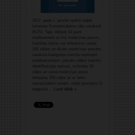
2017. gada 1. janvārī spēkā stājās
izmaiņas Kompensējamo zāļu sarakstā
(KZS). Tajā: iekļauti 42 jauni
medikamenti un trīs medicīnas preces,
mainītas bāzes vai references cenas
185 zālēm un divām medicīnas precēm,
saraksta kategorija mainīta septiņiem
medikamentiem, piecām zālēm mainīts
identifikācijas numurs, svītrotas 28
zāles un viena medicīnas prece,
iekļautas 350 zāles ar uz laiku
samazinātām cenām, veikti grozījumi 11
diagnožu ...
Lasīt tālāk »