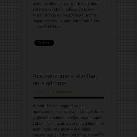
nodarbojoties ar sportu, mēs pastiprināti
svīstam un strauji zaudējam ūdeni.
Vienu stundu aktīvi sportojot, mums
nepieciešams uzņemt apmēram 1 litru
...
Lasīt tālāk »
Acs sausums – slimība,
ne sindroms
03/09/2014
2 komentāri
Apsārtušas un nogurušas acis,
graušana, nieze, sajūta, it kā tajās būtu
iekļuvuši kairinoši svešķermeņi – putekļi
vai smiltis –, asarošana un izdalījumi no
acīm, īpaši rīta pusē – šīs visas ir
sausās acs slimības pazīmes, ko radījis