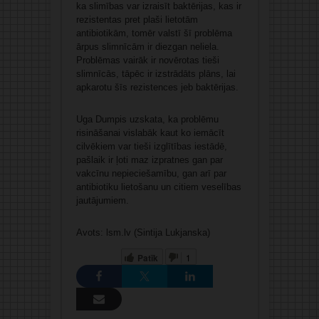
ka slimības var izraisīt baktērijas, kas ir
rezistentas pret plaši lietotām
antibiotikām, tomēr valstī šī problēma
ārpus slimnīcām ir diezgan neliela.
Problēmas vairāk ir novērotas tieši
slimnīcās, tāpēc ir izstrādāts plāns, lai
apkarotu šīs rezistences jeb baktērijas.
Uga Dumpis uzskata, ka problēmu
risināšanai vislabāk kaut ko iemācīt
cilvēkiem var tieši izglītības iestādē,
pašlaik ir ļoti maz izpratnes gan par
vakcīnu nepieciešamību, gan arī par
antibiotiku lietošanu un citiem veselības
jautājumiem.
Avots: lsm.lv (Sintija Lukjanska)
Patīk
1