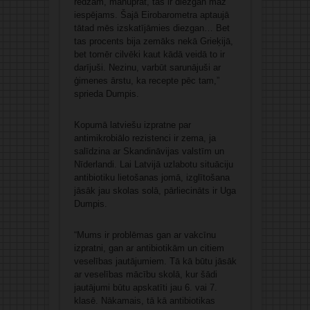
redzam, manuprāt, tas ir diezgan maz
iespējams. Šajā Eirobarometra aptaujā
tātad mēs izskatījāmies diezgan… Bet
tas procents bija zemāks nekā Grieķijā,
bet tomēr cilvēki kaut kādā veidā to ir
darījuši. Nezinu, varbūt sarunājuši ar
ģimenes ārstu, ka recepte pēc tam,”
sprieda Dumpis.
Kopumā latviešu izpratne par
antimikrobiālo rezistenci ir zema, ja
salīdzina ar Skandināvijas valstīm un
Nīderlandi. Lai Latvijā uzlabotu situāciju
antibiotiku lietošanas jomā, izglītošana
jāsāk jau skolas solā, pārliecināts ir Uga
Dumpis.
“Mums ir problēmas gan ar vakcīnu
izpratni, gan ar antibiotikām un citiem
veselības jautājumiem. Tā kā būtu jāsāk
ar veselības mācību skolā, kur šādi
jautājumi būtu apskatīti jau 6. vai 7.
klasē. Nākamais, tā kā antibiotikas