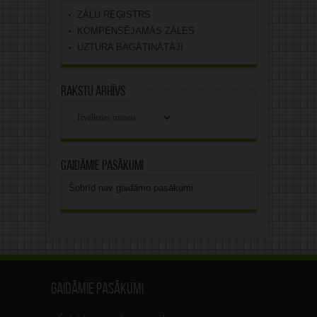
ZĀĻU REĢISTRS
KOMPENSĒJAMĀS ZĀLES
UZTURA BAGĀTINĀTĀJI
Rakstu arhīvs
Rakstu
arhīvs
Gaidāmie pasākumi
Šobrīd nav gaidāmo pasākumi.
Gaidāmie pasākumi