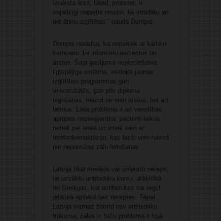
izraksta ārsti, tātad, protams, ir
vajadzīgi nopietni resursi, lai strādātu arī
pie ārstu izglītības,” pauda Dumpis.
Dumpis norādīja, ka nepietiek ar kārtējo
kampaņu, lai informētu pacientus un
ārstus. Šajā gadījumā nepieciešama
ilgtspējīga sistēma, veidojot jaunas
izglītības programmas gan
universitātēs, gan pēc diploma
iegūšanas, mācot ne vien ārstus, bet arī
bērnus. Liela problēma ir arī veselības
aprūpes nepieejamība: pacienti laikus
netiek pie ārsta un iztiek vien ar
telefonkonsultāciju, kas bieži vien noved
pie nepareizas zāļu lietošanas.
Latvijā tikai mediķis var izrakstīt recepti,
lai uzsāktu antibiotiku kursu, atšķirībā
no Grieķijas, kur antibiotikas var iegūt
jebkurā aptiekā bez receptes. Tāpat
Latvijā vismaz šobrīd nav antibiotiku
trūkuma; zāles ir, taču problēma ir tajā,