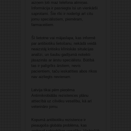
aizņem ļoti maz telefona atmiņas.
Informācija ir pasniegta īsi un vienkārši
saprotami. Šie rīki ir noderīgi arī citu
jomu speciālistiem, piemēram,
farmaceitiem.
Šī lietotne vai mājaslapa, kas informē
par antibiotiku lietošanu, nekādā veidā
neaizstāj kritisku klīniskās situācijas
analīzi, un šaubu gadījumā noteikti
jāsazinās ar ārstu speciālistu. Būtībā
tas ir palīgrīks ārstiem, nevis
pacientiem, taču ieskatīties abos rīkos
nav aizliegts nevienam.
Latvija tikai pērn pieņēma
Antimikrobiālās rezistences plānu
attiecībā uz cilvēku veselību, kā arī
veterināro jomu.
Kopumā antibiotiku rezistence ir
pieaugoša globāla problēma, kas
apdraud sabiedrības veselību. Visbiežāk