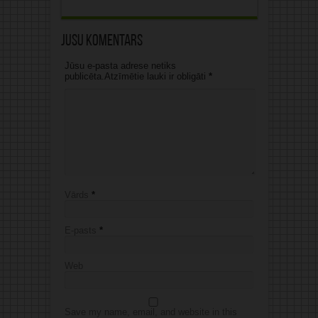
Jūsu komentārs
Jūsu e-pasta adrese netiks
publicēta.Atzīmētie lauki ir obligāti
*
Vārds
*
E-pasts
*
Web
Save my name, email, and website in this