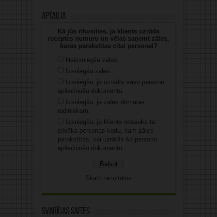
Aptauja
Kā jūs rīkosities, ja klients uzrāda
receptes numuru un vēlas saņemt zāles,
kuras parakstītas citai personai?
Neizsniegšu zāles.
Izsniegšu zāles.
Izsniegšu, ja uzrādīs savu personu
apliecinošu dokumentu.
Izsniegšu, ja zāles domātas
radiniekam.
Izsniegšu, ja klients nosauks tā
cilvēka personas kodu, kam zāles
parakstītas, vai uzrādīs šo personu
apliecinošu dokumentu.
Skatīt rezultātus
Svarīgas saites