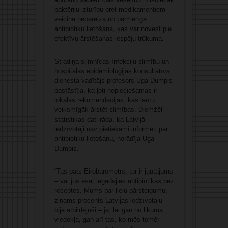
baktēriju izturību pret medikamentiem
veicina nepareiza un pārmērīga
antibiotiku lietošana, kas var novest pie
efektīvu ārstēšanas iespēju trūkuma.
Stradiņa slimnīcas Infekciju slimību un
hospitālās epidemioloģijas konsultatīvā
dienesta vadītājs profesors Uga Dumpis
pastāstīja, ka ļoti nepieciešamas ir
lokālas rekomendācijas, kas ļautu
veiksmīgāk ārstēt slimības. Diemžēl
statistikas dati rāda, ka Latvijā
iedzīvotāji nav pietiekami informēti par
antibiotiku lietošanu, norādīja Uga
Dumpis.
“Tas pats Eirobarometrs, tur ir jautājums
– vai jūs esat iegādājies antibiotikas bez
receptes. Mums par lielu pārsteigumu,
zināms procents Latvijas iedzīvotāju
bija atbildējuši – jā, lai gan no likuma
viedokļa, gan arī tas, ko mēs tomēr