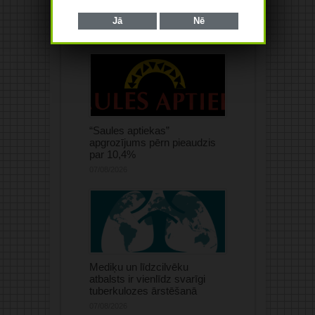
Jā
Nē
“Saules aptiekas”
apgrozījums pērn pieaudzis
par 10,4%
07/08/2026
Mediķu un līdzcilvēku
atbalsts ir vienlīdz svarīgi
tuberkulozes ārstēšanā
07/08/2026