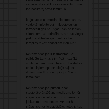
var iepazīties jebkurš interesents, tomēr
tās neaizstāj ārsta lēmumus.
Mājaslapas un mobilās lietotnes saturu
veidojuši infektologi, mikrobiologi un
farmaceiti gan no Rīgas, gan no reģionu
slimnīcām, lai nodrošinātu ātru un vieglu
piekļuvi aktuālākajām antibiotiku
terapijas rekomendācijām vienuviet.
Rekomendācijas ir izstrādātas, lai
palīdzētu Latvijas slimnīcām uzsākt
antibiotiku empīrisko terapiju, balstoties
uz lokālajiem epidemioloģiskajiem
datiem, medikamentu pieejamību un
izmaksām.
Rekomendācijas primāri ir par
stacionāro ārstēšanu mediķiem, tomēr
mājaslapa un lietotne ir brīvi pieejama
jebkuram interesentam. Atverot šo
mājaslapu vai lejupielādējot lietotni, kas