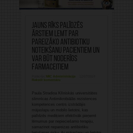
Jauns rīks palīdzēs
ārstiem lemt par
pareizāko antibiotiku
noteikšanu pacientiem un
var būt noderīgs
farmaceitiem
Publicējis:
MIC Administrācija
12/07/2024
Rakstīt komentāru
Paula Stradiņa Klīniskās universitātes
slimnīcas Antimikrobiālās rezistences
kompetences centrs izstrādājis
mājaslapu
un mobilo lietotni, kas
palīdzēs mediķiem efektīvāk pieņemt
lēmumus par nepieciešamo terapiju,
samazinot nepareizas antibiotiku
lietošanas risku. Ar mājaslapu un lietotni