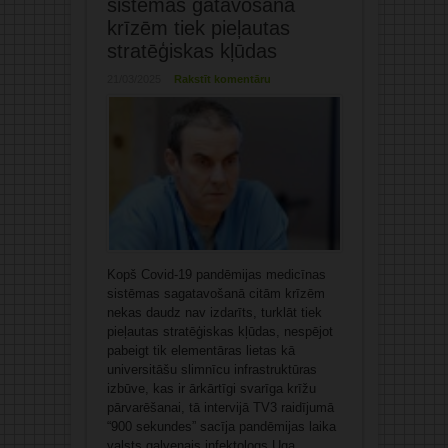
sistēmas gatavošanā
krīzēm tiek pieļautas
stratēģiskas kļūdas
21/03/2025
Rakstīt komentāru
Kopš Covid-19 pandēmijas medicīnas
sistēmas sagatavošanā citām krīzēm
nekas daudz nav izdarīts, turklāt tiek
pieļautas stratēģiskas kļūdas, nespējot
pabeigt tik elementāras lietas kā
universitāšu slimnīcu infrastruktūras
izbūve, kas ir ārkārtīgi svarīga krīžu
pārvarēšanai, tā intervijā TV3 raidījumā
“900 sekundes” sacīja pandēmijas laika
valsts galvenais infektologs Uga