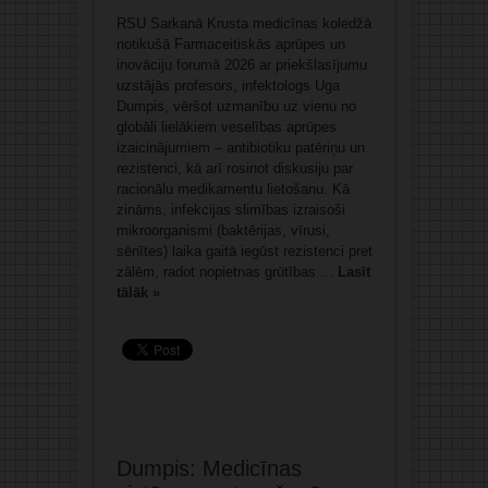
RSU Sarkanā Krusta medicīnas koledžā
notikušā Farmaceitiskās aprūpes un
inovāciju forumā 2026 ar priekšlasījumu
uzstājās profesors, infektologs Uga
Dumpis, vēršot uzmanību uz vienu no
globāli lielākiem veselības aprūpes
izaicinājumiem – antibiotiku patēriņu un
rezistenci, kā arī rosinot diskusiju par
racionālu medikamentu lietošanu. Kā
zināms, infekcijas slimības izraisoši
mikroorganismi (baktērijas, vīrusi,
sēnītes) laika gaitā iegūst rezistenci pret
zālēm, radot nopietnas grūtības ...
Lasīt
tālāk »
Dumpis: Medicīnas