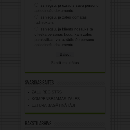
Izsniegšu, ja uzrādīs savu personu
apliecinošu dokumentu.
Izsniegšu, ja zāles domātas
radiniekam.
Izsniegšu, ja klients nosauks tā
cilvēka personas kodu, kam zāles
parakstītas, vai uzrādīs šo personu
apliecinošu dokumentu.
Skatīt rezultātus
Svarīgas saites
ZĀĻU REĢISTRS
KOMPENSĒJAMĀS ZĀLES
UZTURA BAGĀTINĀTĀJI
Rakstu arhīvs