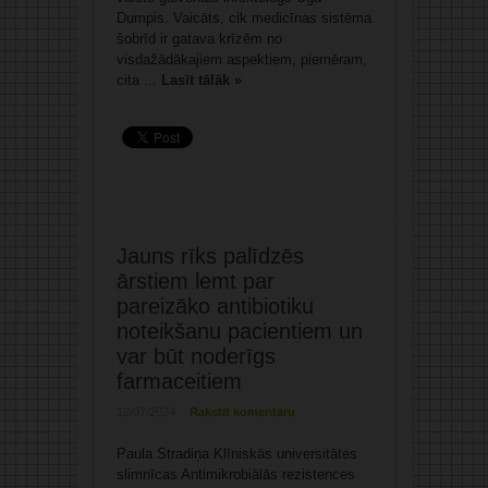
Dumpis. Vaicāts, cik medicīnas sistēma
šobrīd ir gatava krīzēm no
visdažādākajiem aspektiem, piemēram,
cita ...
Lasīt tālāk »
Jauns rīks palīdzēs
ārstiem lemt par
pareizāko antibiotiku
noteikšanu pacientiem un
var būt noderīgs
farmaceitiem
12/07/2024
Rakstīt komentāru
Paula Stradiņa Klīniskās universitātes
slimnīcas Antimikrobiālās rezistences