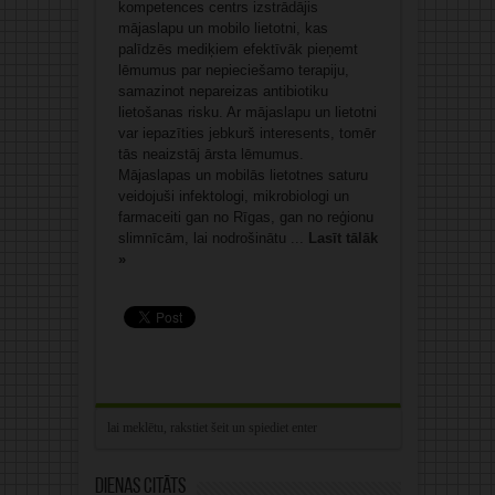
kompetences centrs izstrādājis
mājaslapu un mobilo lietotni, kas
palīdzēs mediķiem efektīvāk pieņemt
lēmumus par nepieciešamo terapiju,
samazinot nepareizas antibiotiku
lietošanas risku. Ar mājaslapu un lietotni
var iepazīties jebkurš interesents, tomēr
tās neaizstāj ārsta lēmumus.
Mājaslapas un mobilās lietotnes saturu
veidojuši infektologi, mikrobiologi un
farmaceiti gan no Rīgas, gan no reģionu
slimnīcām, lai nodrošinātu ...
Lasīt tālāk
»
Dienas citāts