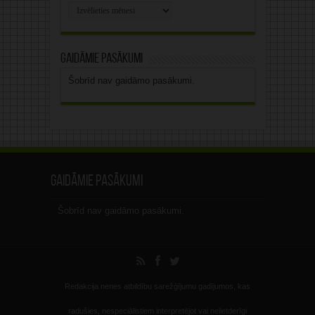
Rakstu
arhīvs
Gaidāmie pasākumi
Šobrīd nav gaidāmo pasākumi.
Gaidāmie pasākumi
Šobrīd nav gaidāmo pasākumi.
Redakcija nenes atbildību sarežģījumu gadījumos, kas
radušies, nespeciālistiem interpretējot vai nelietderīgi