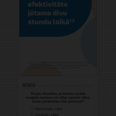
Aptauja
Kā jūs rīkosities, ja klients uzrāda
receptes numuru un vēlas saņemt zāles,
kuras parakstītas citai personai?
Neizsniegšu zāles.
Izsniegšu zāles.