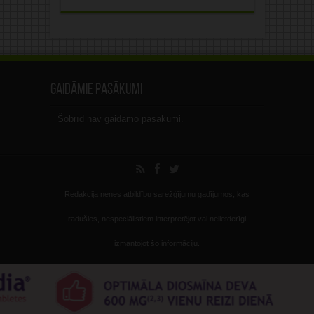
Gaidāmie pasākumi
Šobrīd nav gaidāmo pasākumi.
Redakcija nenes atbildību sarežģījumu gadījumos, kas
radušies, nespeciālistiem interpretējot vai nelietderīgi
izmantojot šo informāciju.