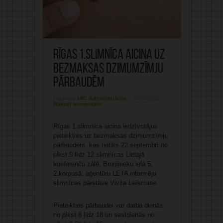
Rīgas 1.slimnīca aicina uz
bezmaksas dzimumzīmju
pārbaudēm
Publicējis:
MIC Administrācija
10/09/2025
Rakstīt komentāru
Rīgas 1.slimnīca aicina iedzīvotājus
pieteikties uz bezmaksas dzimumzīmju
pārbaudēm, kas notiks 22.septembrī no
plkst.9 līdz 12 slimnīcas Lielajā
konferenču zālē, Bruņinieku ielā 5,
2.korpusā, aģentūru LETA informēja
slimnīcas pārstāve Vivita Leismane.
Pieteikties pārbaudei var darba dienās
no plkst.8 līdz 18 un sestdienās no