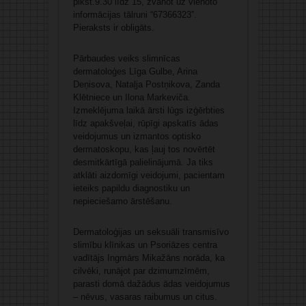
plkst.9.30 līdz 15, zvanot uz vienoto
informācijas tālruni “67366323”.
Pieraksts ir obligāts.
Pārbaudes veiks slimnīcas
dermatoloģes Līga Gulbe, Arina
Deņisova, Nataļja Postņikova, Zanda
Klētniece un Ilona Markeviča.
Izmeklējuma laikā ārsti lūgs izģērbties
līdz apakšveļai, rūpīgi apskatīs ādas
veidojumus un izmantos optisko
dermatoskopu, kas ļauj tos novērtēt
desmitkārtīgā palielinājumā. Ja tiks
atklāti aizdomīgi veidojumi, pacientam
ieteiks papildu diagnostiku un
nepieciešamo ārstēšanu.
Dermatoloģijas un seksuāli transmisīvo
slimību klīnikas un Psoriāzes centra
vadītājs Ingmārs Mikažāns norāda, ka
cilvēki, runājot par dzimumzīmēm,
parasti domā dažādus ādas veidojumus
– nēvus, vasaras raibumus un citus.