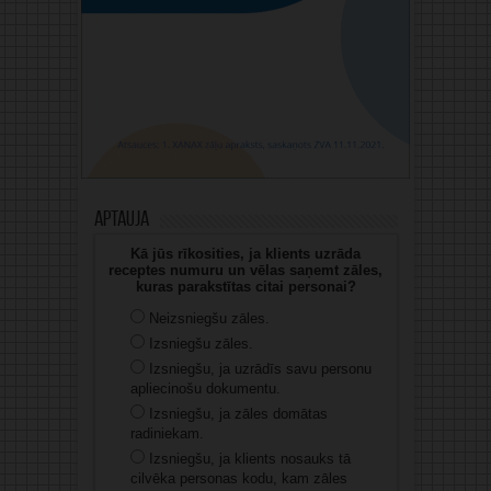
Aptauja
Kā jūs rīkosities, ja klients uzrāda
receptes numuru un vēlas saņemt zāles,
kuras parakstītas citai personai?
Neizsniegšu zāles.
Izsniegšu zāles.
Izsniegšu, ja uzrādīs savu personu
apliecinošu dokumentu.
Izsniegšu, ja zāles domātas
radiniekam.
Izsniegšu, ja klients nosauks tā
cilvēka personas kodu, kam zāles