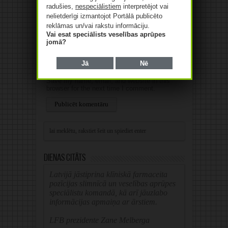
radušies,
nespeciālistiem
interpretējot vai
nelietderīgi izmantojot Portālā publicēto
E-pasts
*
reklāmas un/vai rakstu informāciju.
Vai esat speciālists veselības aprūpes
jomā?
Web
Jā
Nē
Save my name, email, and website in this
browser for the next time I comment.
Alternative:
Dienas citāts
Latvijā jāstiprina klīniskā farmaceita
pozīcijas slimnīcā un veselības aprūpes
speciālistu komandā, kā arī jāuzlabo
informācijas apmaiņa ar ārstiem.
LFB prezidente Zane Melberga