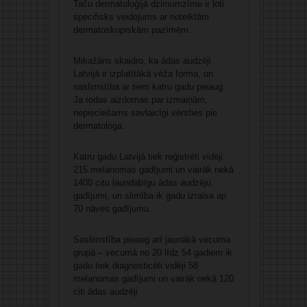
Taču dermatoloģijā dzimumzīme ir ļoti
specifisks veidojums ar noteiktām
dermatoskopiskām pazīmēm.
Mikažāns skaidro, ka ādas audzēji
Latvijā ir izplatītākā vēža forma, un
saslimstība ar tiem katru gadu pieaug.
Ja rodas aizdomas par izmaiņām,
nepieciešams savlaicīgi vērsties pie
dermatologa.
Katru gadu Latvijā tiek reģistrēti vidēji
215 melanomas gadījumi un vairāk nekā
1400 citu ļaundabīgu ādas audzēju
gadījumi, un slimība ik gadu izraisa ap
70 nāves gadījumu.
Saslimstība pieaug arī jaunākā vecuma
grupā – vecumā no 20 līdz 54 gadiem ik
gadu tiek diagnosticēti vidēji 58
melanomas gadījumi un vairāk nekā 120
citi ādas audzēji.