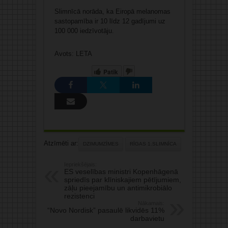
Slimnīcā norāda, ka Eiropā melanomas
sastopamība ir 10 līdz 12 gadījumi uz
100 000 iedzīvotāju.
Avots: LETA
Patīk
Atzīmēti ar:
DZIMUMZĪMES
RĪGAS 1.SLIMNĪCA
Iepriekšējais:
ES veselības ministri Kopenhāgenā
spriedīs par klīniskajiem pētījumiem,
zāļu pieejamību un antimikrobiālo
rezistenci
Nākamais:
“Novo Nordisk” pasaulē likvidēs 11%
darbavietu