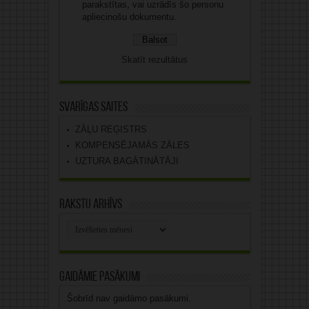
parakstītas, vai uzrādīs šo personu
apliecinošu dokumentu.
Skatīt rezultātus
Svarīgas saites
ZĀĻU REĢISTRS
KOMPENSĒJAMĀS ZĀLES
UZTURA BAGĀTINĀTĀJI
Rakstu arhīvs
Rakstu
arhīvs
Gaidāmie pasākumi
Šobrīd nav gaidāmo pasākumi.