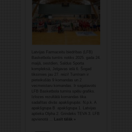
Latvijas Farmaceitu biedrības (LFB)
Basketbola turnīrs notiks 2025. gada 24.
maijā, sestdien, Saldus Sporta
kompleksā, Jelgavas ielā 6. Šogad
tiksimies jau 27. reizi! Turnīram ir
pieteikušās 9 komandas un 2
vecmeistaru komandas. Ir sagatavots
LFB Basketbola turnīra spēļu grafiks.
Izlozes rezultātā komandas tika
sadalītas divās apakšgrupās: N.p.k. A
apakšgrupa B apakšgrupa 1. Latvijas
aptieka Olpha 2. Grindeks TEVA 3. LFB
apvienotā ...
Lasīt tālāk »