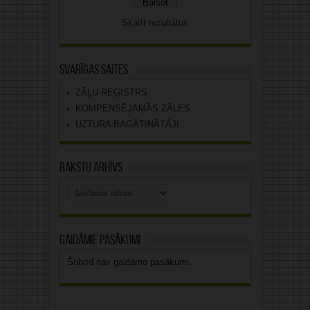
Skatīt rezultātus
Svarīgas saites
ZĀĻU REĢISTRS
KOMPENSĒJAMĀS ZĀLES
UZTURA BAGĀTINĀTĀJI
Rakstu arhīvs
Rakstu
arhīvs
Gaidāmie pasākumi
Šobrīd nav gaidāmo pasākumi.