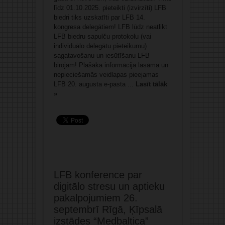
līdz 01.10.2025. pieteikti (izvirzīti) LFB
biedri tiks uzskatīti par LFB 14.
kongresa delegātiem! LFB lūdz neatlikt
LFB biedru sapulču protokolu (vai
individuālo delegātu pieteikumu)
sagatavošanu un iesūtīšanu LFB
birojam! Plašāka informācija lasāma un
nepieciešamās veidlapas pieejamas
LFB 20. augusta e-pasta ...
Lasīt tālāk
»
LFB konference par
digitālo stresu un aptieku
pakalpojumiem 26.
septembrī Rīgā, Ķīpsalā
izstādes “Medbaltica”