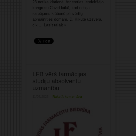
23 notika klātienē. Atceroties iepriekšējo
kongresu Covid laikā, kad nebija
iespējams klātienē pilnvērtīgi
apmainīties domām, D. Ķikute uzsvēra,
cik ...
Lasīt tālāk »
LFB vērš farmācijas
studiju absolventu
uzmanību
11/07/2025
Rakstīt komentāru