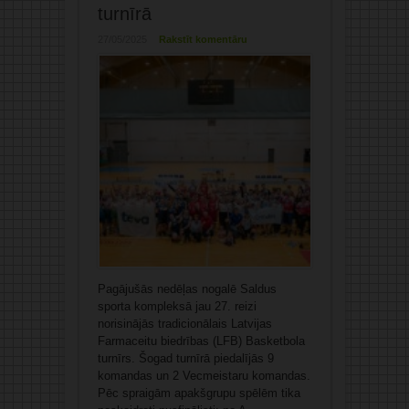
turnīrā
27/05/2025
Rakstīt komentāru
Pagājušās nedēļas nogalē Saldus
sporta kompleksā jau 27. reizi
norisinājās tradicionālais Latvijas
Farmaceitu biedrības (LFB) Basketbola
turnīrs. Šogad turnīrā piedalījās 9
komandas un 2 Vecmeistaru komandas.
Pēc spraigām apakšgrupu spēlēm tika