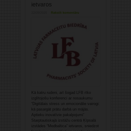
ietvaros
22/09/2025
Rakstīt komentāru
Kā katru rudeni, arī šogad LFB rīko
izglītojošu konferenci ar nosaukumu
“Digitālais stress un emocionālie vairogi:
kā pasargāt prātu darbā un mājās.
Aptieku inovatīvie pakalpojumi”
Starptautiskajā izstāžu centrā Ķīpsalā
izstādes “Medbaltica” ietvaros, sniedzot