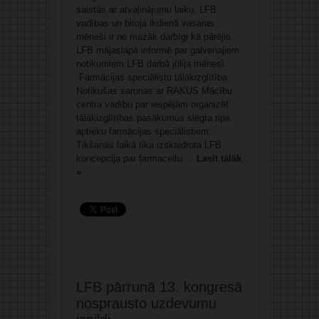
saistās ar atvaļinājumu laiku, LFB
vadības un biroja ikdienā vasaras
mēneši ir ne mazāk darbīgi kā pārējie.
LFB mājaslapā informē par galvenajiem
notikumiem LFB darbā jūlija mēnesī.
Farmācijas speciālistu tālākizglītība
Notikušas sarunas ar RAKUS Mācību
centra vadību par iespējām organizēt
tālākizglītības pasākumus slēgta tipa
aptieku farmācijas speciālistiem.
Tikšanās laikā tika izskaidrota LFB
koncepcija par farmaceitu ...
Lasīt tālāk
»
LFB pārrunā 13. kongresā
nosprausto uzdevumu