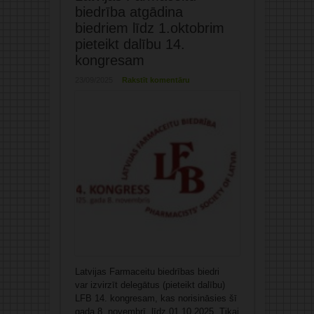
biedrība atgādina
biedriem līdz 1.oktobrim
pieteikt dalību 14.
kongresam
23/09/2025
Rakstīt komentāru
Latvijas Farmaceitu biedrības biedri
var izvirzīt delegātus (pieteikt dalību)
LFB 14. kongresam, kas norisināsies šī
gada 8. novembrī, līdz 01.10.2025. Tikai