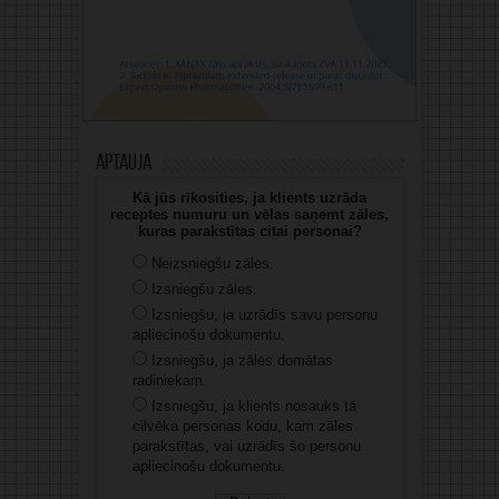
Aptauja
Kā jūs rīkosities, ja klients uzrāda
receptes numuru un vēlas saņemt zāles,
kuras parakstītas citai personai?
Neizsniegšu zāles.
Izsniegšu zāles.
Izsniegšu, ja uzrādīs savu personu
apliecinošu dokumentu.
Izsniegšu, ja zāles domātas
radiniekam.
Izsniegšu, ja klients nosauks tā
cilvēka personas kodu, kam zāles
parakstītas, vai uzrādīs šo personu
apliecinošu dokumentu.