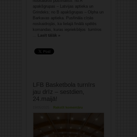
noskaidroti pusfinālisti: no A
apakšgrupas – Latvijas aptieka un
Grindeks; no B apakšgrupas – Olpha un
Barkavas aptieka. Pusfināla cīņās
noskaidrojās, ka lielajā finālā spēlēs
komandas, kuras iepriekšējos turnīros
...
Lasīt tālāk »
LFB Basketbola turnīrs
jau drīz – sestdien,
24.maijā!
19/05/2025
Rakstīt komentāru