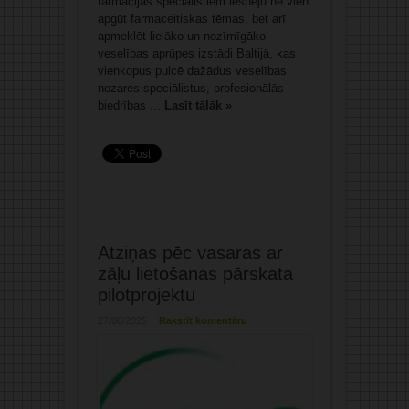
farmācijas speciālistiem iespēju ne vien
apgūt farmaceitiskas tēmas, bet arī
apmeklēt lielāko un nozīmīgāko
veselības aprūpes izstādi Baltijā, kas
vienkopus pulcē dažādus veselības
nozares speciālistus, profesionālās
biedrības ...
Lasīt tālāk »
Atziņas pēc vasaras ar
zāļu lietošanas pārskata
pilotprojektu
27/08/2025
Rakstīt komentāru