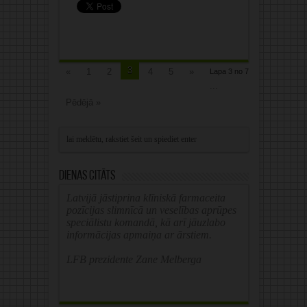
3
«
1
2
4
5
»
Lapa 3 no 7
...
Pēdējā »
Dienas citāts
Latvijā jāstiprina klīniskā farmaceita
pozīcijas slimnīcā un veselības aprūpes
speciālistu komandā, kā arī jāuzlabo
informācijas apmaiņa ar ārstiem.
LFB prezidente Zane Melberga