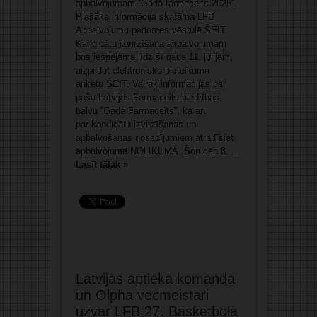
apbalvojumam “Gada farmaceits 2025”.
Plašāka informācija skatāma LFB
Apbalvojumu padomes vēstulē ŠEIT.
Kandidātu izvirzīšana apbalvojumam
būs iespējama līdz šī gada 11. jūlijam,
aizpildot elektronisko pieteikuma
anketu ŠEIT. Vairāk informācijas par
pašu Latvijas Farmaceitu biedrības
balvu “Gada Farmaceits”, kā arī
par kandidātu izvirzīšanas un
apbalvošanas nosacījumiem atradīsiet
apbalvojuma NOLIKUMĀ. Šoruden 8. ...
Lasīt tālāk »
Latvijas aptieka komanda
un Olpha vecmeistari
uzvar LFB 27. Basketbola