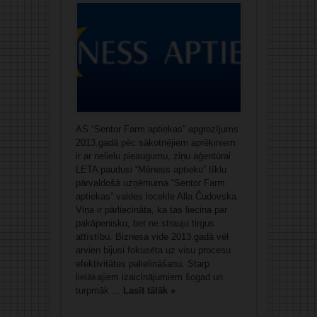
AS “Sentor Farm aptiekas” apgrozījums
2013.gadā pēc sākotnējiem aprēķiniem
ir ar nelielu pieaugumu, ziņu aģentūrai
LETA paudusi “Mēness aptieku” tīklu
pārvaldošā uzņēmuma “Sentor Farm
aptiekas” valdes locekle Alla Čudovska.
Viņa ir pārliecināta, ka tas liecina par
pakāpenisku, bet ne strauju tirgus
attīstību. Biznesa vide 2013.gadā vēl
arvien bijusi fokusēta uz visu procesu
efektivitātes palielināšanu. Starp
lielākajiem izaicinājumiem šogad un
turpmāk ...
Lasīt tālāk »