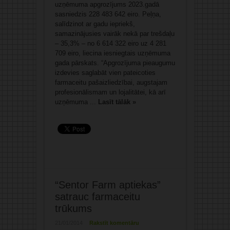
uzņēmuma apgrozījums 2023.gadā
sasniedzis 228 483 642 eiro. Peļņa,
salīdzinot ar gadu iepriekš,
samazinājusies vairāk nekā par trešdaļu
– 35,3% – no 6 614 322 eiro uz 4 281
709 eiro, liecina iesniegtais uzņēmuma
gada pārskats. “Apgrozījuma pieaugumu
izdevies saglabāt vien pateicoties
farmaceitu pašaizliedzībai, augstajam
profesionālismam un lojalitātei, kā arī
uzņēmuma ...
Lasīt tālāk »
“Sentor Farm aptiekas”
satrauc farmaceitu
trūkums
21/01/2014
Rakstīt komentāru