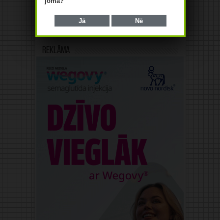
jomā?
Jā
Nē
Reklāma