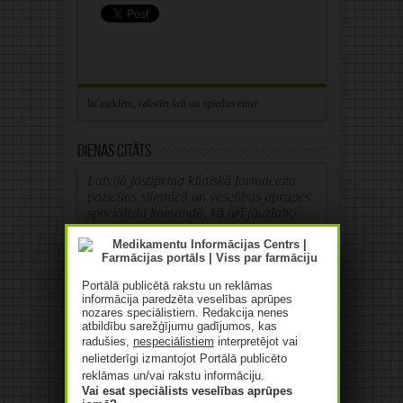
Dienas citāts
Latvijā jāstiprina klīniskā farmaceita
pozīcijas slimnīcā un veselības aprūpes
speciālistu komandā, kā arī jāuzlabo
informācijas apmaiņa ar ārstiem.
LFB prezidente Zane Melberga
Portālā publicētā rakstu un reklāmas
informācija paredzēta veselības aprūpes
nozares speciālistiem. Redakcija nenes
atbildību sarežģījumu gadījumos, kas
radušies,
nespeciālistiem
interpretējot vai
Reklāma
nelietderīgi izmantojot Portālā publicēto
reklāmas un/vai rakstu informāciju.
Vai esat speciālists veselības aprūpes