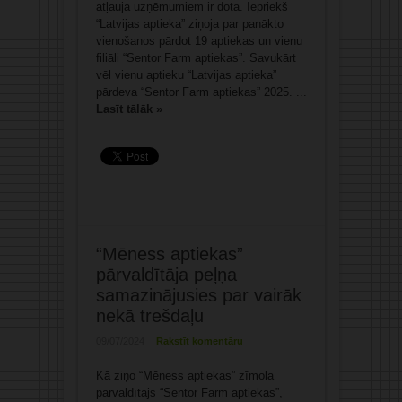
atļauja uzņēmumiem ir dota. Iepriekš
“Latvijas aptieka” ziņoja par panākto
vienošanos pārdot 19 aptiekas un vienu
filiāli “Sentor Farm aptiekas”. Savukārt
vēl vienu aptieku “Latvijas aptieka”
pārdeva “Sentor Farm aptiekas” 2025. ...
Lasīt tālāk »
“Mēness aptiekas”
pārvaldītāja peļņa
samazinājusies par vairāk
nekā trešdaļu
09/07/2024
Rakstīt komentāru
Kā ziņo “Mēness aptiekas” zīmola
pārvaldītājs “Sentor Farm aptiekas”,