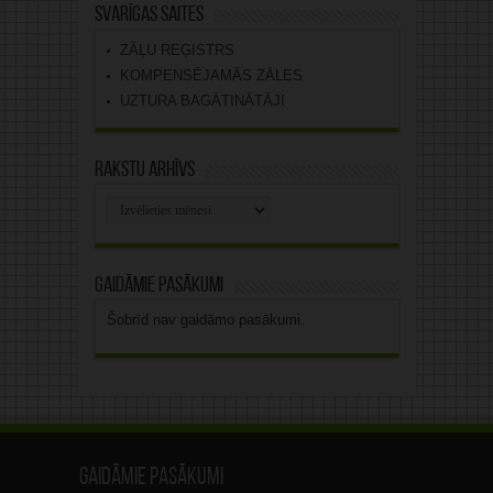
Svarīgas saites
ZĀĻU REĢISTRS
KOMPENSĒJAMĀS ZĀLES
UZTURA BAGĀTINĀTĀJI
Rakstu arhīvs
Rakstu
arhīvs
Gaidāmie pasākumi
Šobrīd nav gaidāmo pasākumi.
Gaidāmie pasākumi