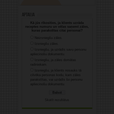
Aptauja
Kā jūs rīkosities, ja klients uzrāda
receptes numuru un vēlas saņemt zāles,
kuras parakstītas citai personai?
Neizsniegšu zāles.
Izsniegšu zāles.
Izsniegšu, ja uzrādīs savu personu
apliecinošu dokumentu.
Izsniegšu, ja zāles domātas
radiniekam.
Izsniegšu, ja klients nosauks tā
cilvēka personas kodu, kam zāles
parakstītas, vai uzrādīs šo personu
apliecinošu dokumentu.
Skatīt rezultātus