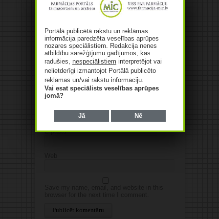
Jūsu komentārs
Jūsu e-pasta adrese netiks
publicēta.Atzīmētie lauki ir obligāti
*
Portālā publicētā rakstu un reklāmas
informācija paredzēta veselības aprūpes
nozares speciālistiem. Redakcija nenes
atbildību sarežģījumu gadījumos, kas
radušies,
nespeciālistiem
interpretējot vai
nelietderīgi izmantojot Portālā publicēto
reklāmas un/vai rakstu informāciju.
Vai esat speciālists veselības aprūpes
jomā?
Vārds
*
Jā
Nē
E-pasts
*
Web
Save my name, email, and website in this
browser for the next time I comment.