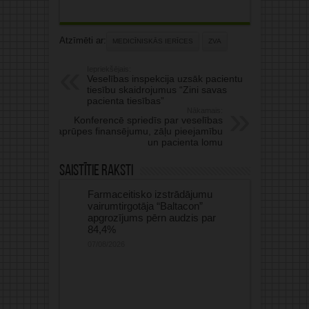
Atzīmēti ar:
MEDICĪNISKĀS IERĪCES
ZVA
Iepriekšējais:
Veselības inspekcija uzsāk pacientu
tiesību skaidrojumus “Zini savas
pacienta tiesības”
Nākamais:
Konferencē spriedīs par veselības
aprūpes finansējumu, zāļu pieejamību
un pacienta lomu
Saistītie raksti
Farmaceitisko izstrādājumu
vairumtirgotāja “Baltacon”
apgrozījums pērn audzis par
84,4%
07/08/2026