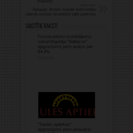
trūkums
Nākamais:
Aptauja: Arvien mazāk iedzīvotāju
ikdienā cenšas ierobežot sāls patēriņu
Saistītie raksti
Farmaceitisko izstrādājumu
vairumtirgotāja “Baltacon”
apgrozījums pērn audzis par
84,4%
07/08/2026
“Saules aptiekas”
apgrozījums pērn pieaudzis