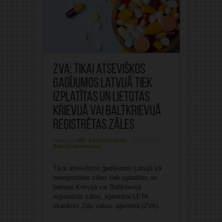
ZVA: Tikai atsevišķos
gadījumos Latvijā tiek
izplatītas un lietotas
Krievijā vai Baltkrievijā
reģistrētas zāles
Publicējis:
MIC Administrācija
13/05/2024
Rakstīt komentāru
Tikai atsevišķos gadījumos Latvijā kā
nereģistrētas zāles tiek izplatītas un
lietotas Krievijā vai Baltkrievijā
reģistrētās zāles, aģentūrai LETA
skaidrots Zāļu valsts aģentūrā (ZVA).