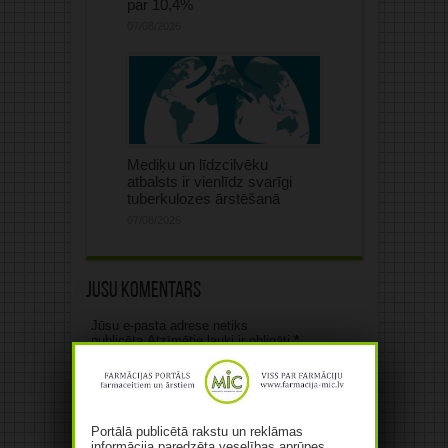
par 10,4%
07/08/2026
Mediķu un līdzcilvēku
atbalsts ir vienlīdz svarīgi
tuberkulozes ārstēšanā
07/08/2026
Jūsu komentārs
Jūsu e-pasta adrese netiks
publicēta.Atzīmētie lauki ir obligāti
*
Portālā publicētā rakstu un reklāmas
informācija paredzēta veselības aprūpes