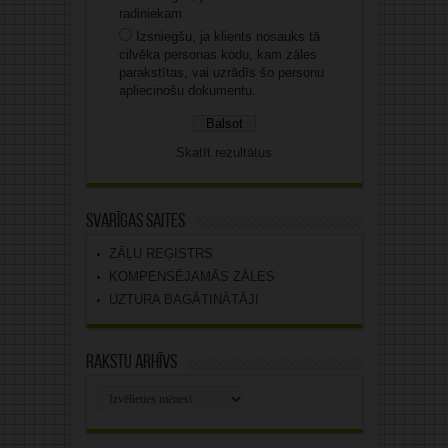
radiniekam.
Izsniegšu, ja klients nosauks tā
cilvēka personas kodu, kam zāles
parakstītas, vai uzrādīs šo personu
apliecinošu dokumentu.
Skatīt rezultātus
Svarīgas saites
ZĀĻU REĢISTRS
KOMPENSĒJAMĀS ZĀLES
UZTURA BAGĀTINĀTĀJI
Rakstu arhīvs
Rakstu
arhīvs