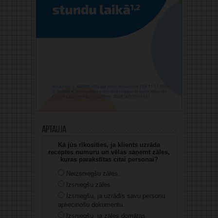
Aptauja
Kā jūs rīkosities, ja klients uzrāda
receptes numuru un vēlas saņemt zāles,
kuras parakstītas citai personai?
Neizsniegšu zāles.
Izsniegšu zāles.
Izsniegšu, ja uzrādīs savu personu
apliecinošu dokumentu.
Izsniegšu, ja zāles domātas