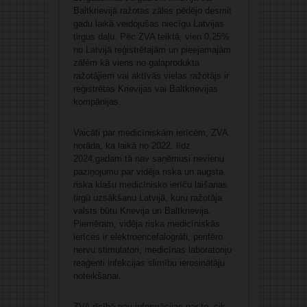
Baltkrievijā ražotas zāles pēdējo desmit
gadu laikā veidojušas niecīgu Latvijas
tirgus daļu. Pēc ZVA teiktā, vien 0,25%
no Latvijā reģistrētajām un pieejamajām
zālēm kā viens no galaprodukta
ražotājiem vai aktīvās vielas ražotājs ir
reģistrētas Krievijas vai Baltkrievijas
kompānijas.
Vaicāti par medicīniskām ierīcēm, ZVA
norāda, ka laikā no 2022. līdz
2024.gadam tā nav saņēmusi nevienu
paziņojumu par vidēja riska un augsta
riska klašu medicīnisko ierīču laišanas
tirgū uzsākšanu Latvijā, kuru ražotāja
valsts būtu Krievija un Baltkrievija.
Piemēram, vidēja riska medicīniskās
ierīces ir elektroencefalogrāfi, perifēro
nervu stimulatori, medicīnas laboratoriju
reaģenti infekcijas slimību ierosinātāju
noteikšanai.
ZVA rīcībā nav informācijas par to, cik