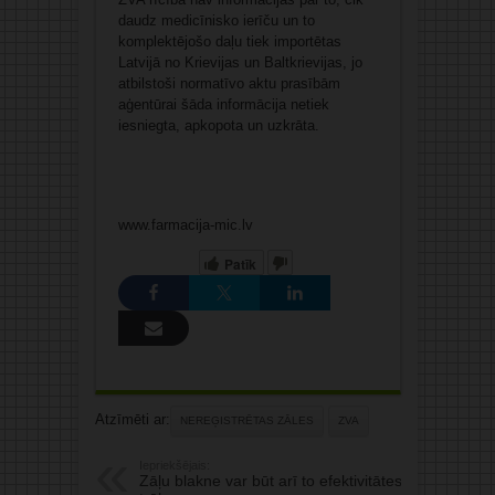
daudz medicīnisko ierīču un to
komplektējošo daļu tiek importētas
Latvijā no Krievijas un Baltkrievijas, jo
atbilstoši normatīvo aktu prasībām
aģentūrai šāda informācija netiek
iesniegta, apkopota un uzkrāta.
www.farmacija-mic.lv
Patīk
Atzīmēti ar:
NEREĢISTRĒTAS ZĀLES
ZVA
Iepriekšējais:
Zāļu blakne var būt arī to efektivitātes