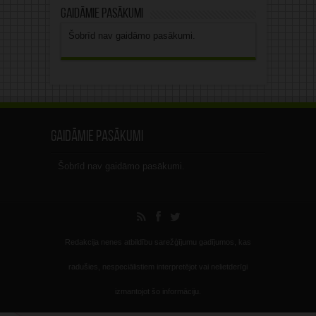
Gaidāmie pasākumi
Šobrīd nav gaidāmo pasākumi.
Gaidāmie pasākumi
Šobrīd nav gaidāmo pasākumi.
Redakcija nenes atbildību sarežģījumu gadījumos, kas
radušies, nespeciālistiem interpretējot vai nelietderīgi
izmantojot šo informāciju.