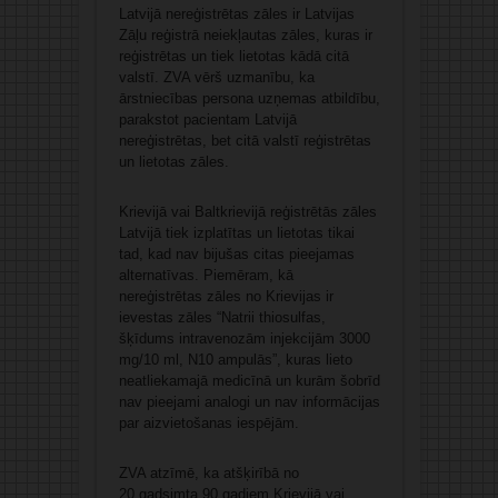
Latvijā nereģistrētas zāles ir Latvijas
Zāļu reģistrā neiekļautas zāles, kuras ir
reģistrētas un tiek lietotas kādā citā
valstī. ZVA vērš uzmanību, ka
ārstniecības persona uzņemas atbildību,
parakstot pacientam Latvijā
nereģistrētas, bet citā valstī reģistrētas
un lietotas zāles.
Krievijā vai Baltkrievijā reģistrētās zāles
Latvijā tiek izplatītas un lietotas tikai
tad, kad nav bijušas citas pieejamas
alternatīvas. Piemēram, kā
nereģistrētas zāles no Krievijas ir
ievestas zāles “Natrii thiosulfas,
šķīdums intravenozām injekcijām 3000
mg/10 ml, N10 ampulās”, kuras lieto
neatliekamajā medicīnā un kurām šobrīd
nav pieejami analogi un nav informācijas
par aizvietošanas iespējām.
ZVA atzīmē, ka atšķirībā no
20.gadsimta 90.gadiem Krievijā vai